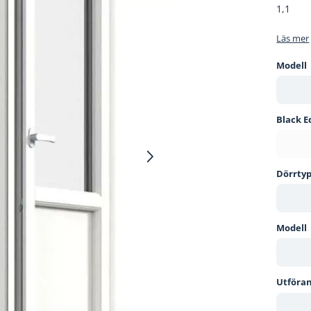
1,1
Läs mer
Modell
Black E
Dörrty
Modell
Utföra