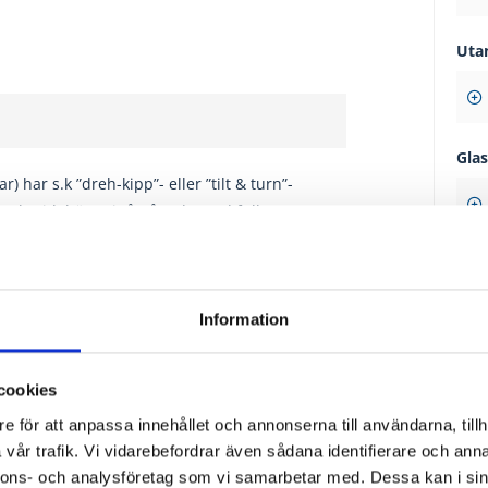
Uta
Gla
 har s.k ”dreh-kipp”- eller ”tilt & turn”-
. Dels sidohängt inåtgående med full
ge i ovankant. En modern fönsterdörr som
Gla
Information
Tillv
cookies
e för att anpassa innehållet och annonserna till användarna, tillh
vår trafik. Vi vidarebefordrar även sådana identifierare och anna
Sol
nnons- och analysföretag som vi samarbetar med. Dessa kan i sin