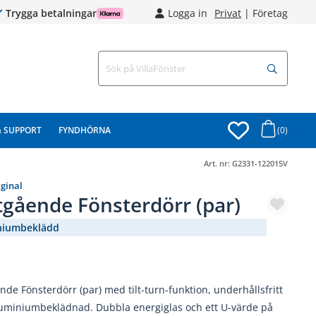
Trygga betalningar
Logga in
Privat
|
Företag
& SUPPORT
FYNDHÖRNA
(0)
Art. nr:
G2331-122015V
iginal
tgående Fönsterdörr (par)
niumbeklädd
(3045-521)
nde Fönsterdörr (par) med tilt-turn-funktion, underhållsfritt
uminiumbeklädnad. Dubbla energiglas och ett U-värde på