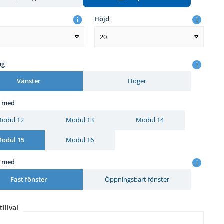
Höjd
20
ng
Vänster
Höger
r med
odul 12
Modul 13
Modul 14
odul 15
Modul 16
r med
Fast fönster
Öppningsbart fönster
tillval