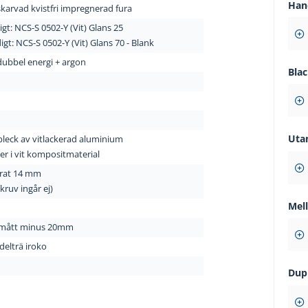
Han
karvad kvistfri impregnerad fura
igt:
NCS-S 0502-Y (Vit) Glans 25
igt: NCS-S 0502-Y
(Vit)
Glans 70 - Blank
dubbel energi + argon
Blac
Uta
leck av vitlackerad aluminium
ter i vit kompositmaterial
rat 14 mm
ruv ingår ej)
Mel
mått minus 20mm
ädelträ iroko
Dup