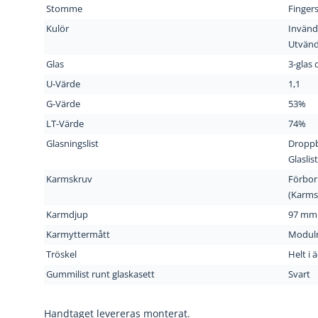
Stomme
Fingers
Kulör
Invänd
Utvänd
Glas
3-glas 
U-Värde
1,1
G-Värde
53%
LT-Värde
74%
Glasningslist
Droppb
Glaslis
Karmskruv
Förbor
(Karmsk
Karmdjup
97 mm
Karmyttermått
Modul
Tröskel
Helt i 
Gummilist runt glaskasett
Svart
Handtaget levereras monterat.