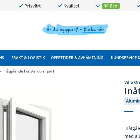
Prisvärt
Kvalitet
Eco
NS
FRAKT & LOGISTIK
ÖPPETTIDER & AVHÄMTNING
KUNDSERVICE 
Inåtgående Fönsterdörr (par)
Villa Or
Inå
Alumi
Inåtgåe
med al