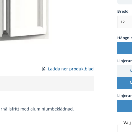
Bredd
12
Hängni
Linjera
Ladda ner produktblad
M
M
Linjera
derhållsfritt med aluminiumbeklädnad.
Välj 