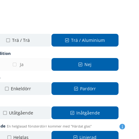
Trä / Trä
Trä / Aluminium
dition
Ja
Nej
p
Enkeldörr
Pardörr
Utåtgående
Inåtgående
nde
En helglasad fönsterdörr kommer med "Härdat glas"
Helglas
Linjerad