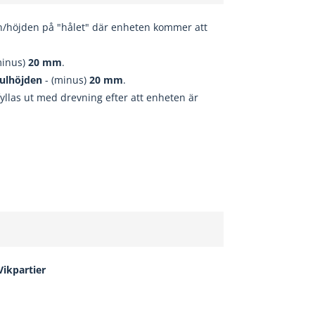
n/höjden på "hålet" där enheten kommer att
minus)
20
mm
.
ulhöjden
- (minus)
20
mm
.
fyllas ut med drevning efter att enheten är
 Vikpartier