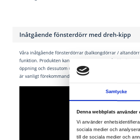
Inåtgående fönsterdörr med dreh-kipp
Våra inåtgående fönsterdörrar (balkongdörrar / altandörrar)
funktion. Produkten kan smidigt öppnas i två olika lägen
öppning och dessutom underkantshängda med vädringslä
är vanligt förekommande i Europa.
Samtycke
Denna webbplats använder 
Vi använder enhetsidentifierar
sociala medier och analysera 
till de sociala medier och a