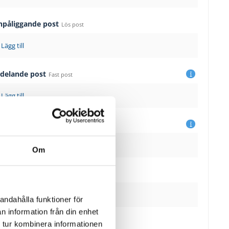
npåliggande post
Lös post
Lägg till
sdelande post
Fast post
Lägg till
sbyte
Ändra
Om
al
Lägg till
andahålla funktioner för
n information från din enhet
skydd
 tur kombinera informationen
Levereras omonterade