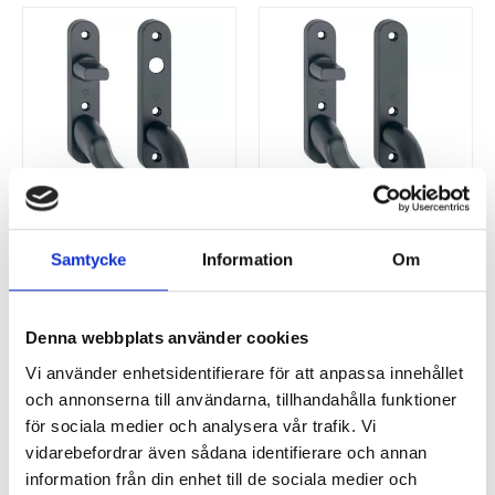
Samtycke
Information
Om
HOPPE
HOPPE
Handtag till fönsterdörr
Handtag till fönsterdörr
BLACK EDITION
BLACK EDITION
Denna webbplats använder cookies
Vi använder enhetsidentifierare för att anpassa innehållet
450
475
SEK
SEK
och annonserna till användarna, tillhandahålla funktioner
för sociala medier och analysera vår trafik. Vi
vidarebefordrar även sådana identifierare och annan
information från din enhet till de sociala medier och