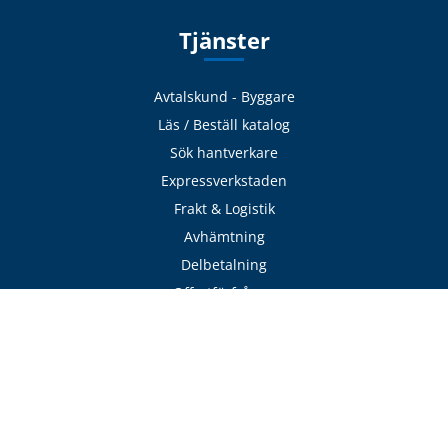
Tjänster
Avtalskund - Byggare
Läs / Beställ katalog
Sök hantverkare
Expressverkstaden
Frakt & Logistik
Avhämtning
Delbetalning
Offertförfrågan
Adress
VillaFönster
Pollengatan 16