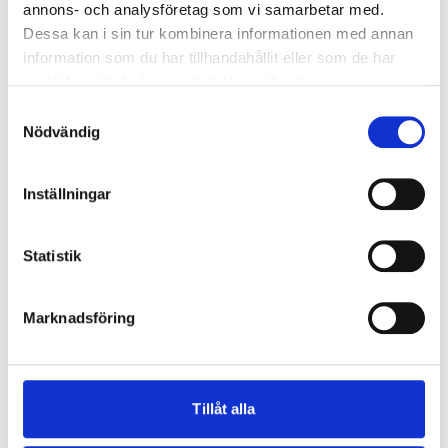
annons- och analysföretag som vi samarbetar med.
Dessa kan i sin tur kombinera informationen med annan
information som du har tillhandahållit eller som de har
samlat in när du har använt deras tjänster.
Samtyckesval
Nödvändig
Inställningar
HOPPE
HOPPE
Handtag till fönsterdörr
Handtag till fönsterdörr
BLACK EDITION
BLACK EDITION
Statistik
175
200
SEK
SEK
Marknadsföring
Tillåt alla