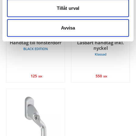
Tillåt urval
Avvisa
HOPPE
HOPPE
Handtag till fönsterdörr
Låsbart handtag inkl.
nyckel
BLACK EDITION
Klassad
125
550
SEK
SEK