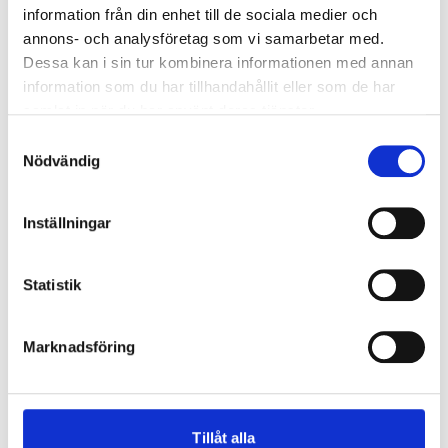
information från din enhet till de sociala medier och
annons- och analysföretag som vi samarbetar med.
Dessa kan i sin tur kombinera informationen med annan
information som du har tillhandahållit eller som de har
samlat in när du har använt deras tjänster.
OBS!
Tänk på att alltid läsa vår
leveranskontroll
innan
mottagning av gods
Samtyckesval
Nödvändig
VillaFönster har tagit fram ett underlag för att underlätta för
dig som kund att avgöra om det är en reklamation som
Inställningar
beror på ett tillverkningsfel.
Statistik
Leveranskontroll
Marknadsföring
Tider för utlämning:
Måndag - Fredag
08:00 - 16:45
Tillåt alla
Lunchstängt 12-13