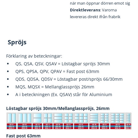
när man öppnar dörren emot sig
Direktleverans
: Varorna
levereras direkt ifrån frabrik
Spröjs
Förklaring av beteckningar:
QS, QSA, QSV, QSAV = Löstagbar spröjs 30mm
QPS, QPSA, QPV, QPAV = Fast post 63mm
QDS, QDSA, QDSV = Löstagbar post/spröjs 66/30mm
MQS, MQSX = Mellanglasspröjs 26mm
A i beteckningen (Ex. QSAV) står för Aluminium
Löstagbar spröjs 30mm/Mellanglasspröjs, 26mm
Fast post 63mm