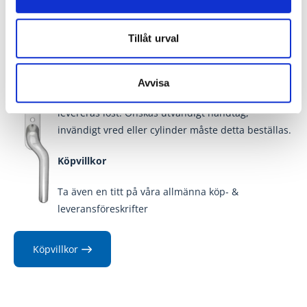
Fraktinformation
Tillåt urval
Fönsterdörrar
levereras som standard med
Avvisa
invändigt handtag
, enligt bilden. Handtaget
levereras löst. Önskas utvändigt handtag,
invändigt vred eller cylinder måste detta beställas.
Köpvillkor
Ta även en titt på våra allmänna köp- &
leveransföreskrifter
Köpvillkor