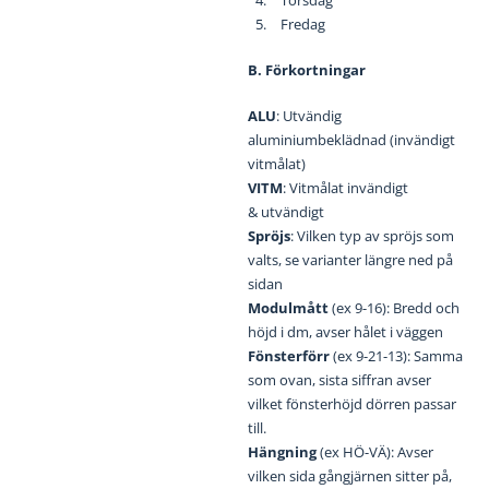
Torsdag
Fredag
B. Förkortningar
ALU
: Utvändig
aluminiumbeklädnad (invändigt
vitmålat)
VITM
: Vitmålat invändigt
& utvändigt
Spröjs
: Vilken typ av spröjs som
valts, se varianter längre ned på
sidan
Modulmått
(ex 9-16): Bredd och
höjd i dm, avser hålet i väggen
Fönsterförr
(ex 9-21-13): Samma
som ovan, sista siffran avser
vilket fönsterhöjd dörren passar
till.
Hängning
(ex HÖ-VÄ): Avser
vilken sida gångjärnen sitter på,