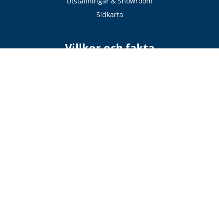
Utställningar & Showroom
Sidkarta
Villkor och fakta
ROT-avdrag
Köpvillkor
Orderbekräftelse
Monteringsanvisningar
Ritningar
Garantier
Eftermarknad / Reklamation
Betalning
Visselblåsning
Cookies
Integritetspolicy