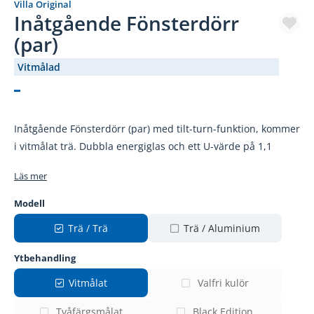
Villa Original
Inåtgående Fönsterdörr
(par)
Vitmålad
(3038-)
Inåtgående Fönsterdörr (par) med tilt-turn-funktion, kommer
i vitmålat trä. Dubbla energiglas och ett U-värde på 1,1
Läs mer
Modell
Trä / Trä
Trä / Aluminium
Ytbehandling
Vitmålat
Valfri kulör
Tvåfärgsmålat
Black Edition