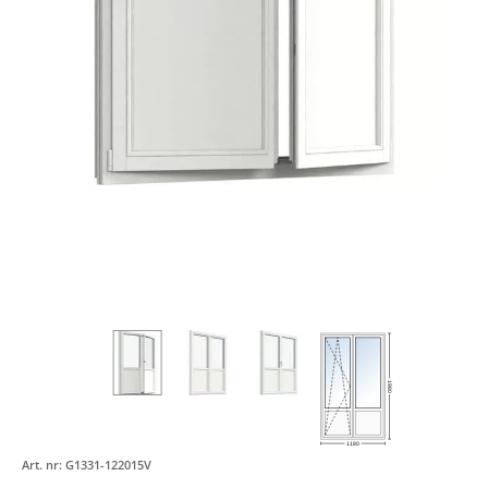
1980
1180
Art. nr:
G1331-122015V