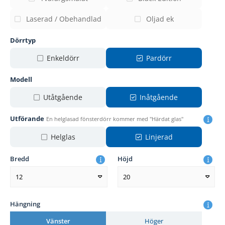
Laserad / Obehandlad
Oljad ek
Dörrtyp
Enkeldörr
Pardörr
Modell
Utåtgående
Inåtgående
Utförande
En helglasad fönsterdörr kommer med "Härdat glas"
Helglas
Linjerad
Bredd
Höjd
12
20
Hängning
Vänster
Höger