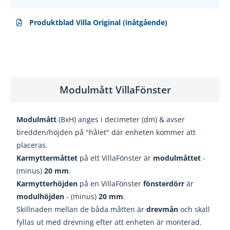
Produktblad Villa Original (inåtgående)
Modulmått VillaFönster
Modulmått
(BxH) anges i decimeter (dm) & avser
bredden/höjden på "hålet" där enheten kommer att
placeras.
Karmyttermåttet
på ett VillaFönster är
modulmåttet
-
(minus)
20
mm
.
Karmytterhöjden
på en VillaFönster
fönsterdörr
är
modulhöjden
- (minus)
20
mm
.
Skillnaden mellan de båda måtten är
drevmån
och skall
fyllas ut med drevning efter att enheten är monterad.