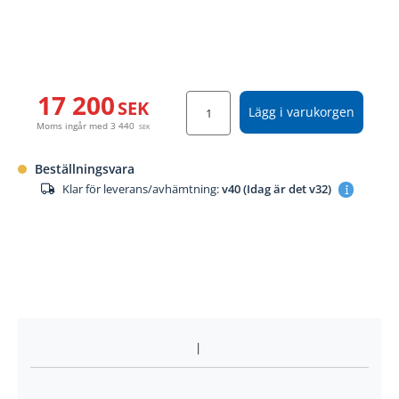
17 200
SEK
Lägg i varukorgen
Moms ingår med
3 440
SEK
Beställningsvara
Klar för leverans/avhämtning:
v40 (Idag är det v32)