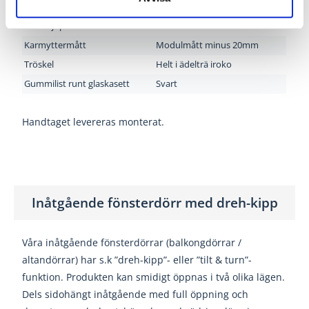
(Karmskruv ingår ej)
Karmdjup
78 mm
Karmyttermått
Modulmått minus 20mm
Tröskel
Helt i ädelträ iroko
Gummilist runt glaskasett
Svart
Handtaget levereras monterat.
Inåtgående fönsterdörr med dreh-kipp
Våra inåtgående fönsterdörrar (balkongdörrar /
altandörrar) har s.k ”dreh-kipp”- eller ”tilt & turn”-
funktion. Produkten kan smidigt öppnas i två olika lägen.
Dels sidohängt inåtgående med full öppning och