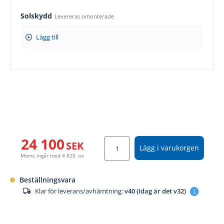
Solskydd
Levereras omonterade
Lägg till
24 100
SEK
Lägg i varukorgen
Moms ingår med
4 820
SEK
Beställningsvara
Klar för leverans/avhämtning:
v40 (Idag är det v32)