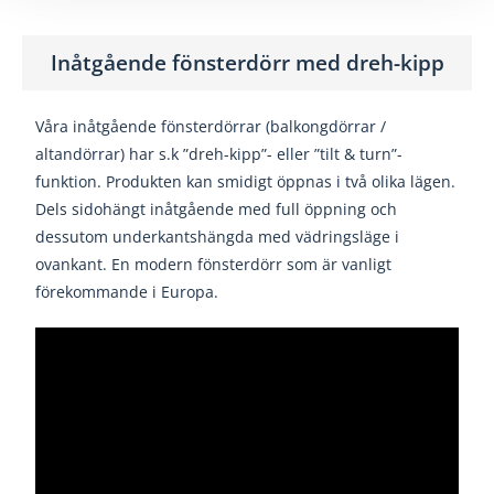
Inåtgående fönsterdörr med dreh-kipp
Våra inåtgående fönsterdörrar (balkongdörrar /
altandörrar) har s.k ”dreh-kipp”- eller ”tilt & turn”-
funktion. Produkten kan smidigt öppnas i två olika lägen.
Dels sidohängt inåtgående med full öppning och
dessutom underkantshängda med vädringsläge i
ovankant. En modern fönsterdörr som är vanligt
förekommande i Europa.