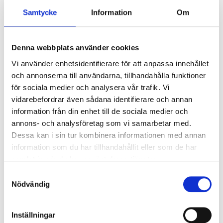
Samtycke
Information
Om
Ladda ner produktblad
Denna webbplats använder cookies
Produktinformation
Vi använder enhetsidentifierare för att anpassa innehållet
och annonserna till användarna, tillhandahålla funktioner
Inåtgående Fönsterdörr, helglasad (par) med tilt-turn-
för sociala medier och analysera vår trafik. Vi
funktion, underhållsfritt med aluminiumbeklädnad.
vidarebefordrar även sådana identifierare och annan
Dubbla energiglas och ett U-värde på 1,1
information från din enhet till de sociala medier och
annons- och analysföretag som vi samarbetar med.
Dessa kan i sin tur kombinera informationen med annan
Stomme
Fingerskarvad
information som du har tillhandahållit eller som de har
kvistfri impregnerad fura
samlat in när du har använt deras tjänster.
Kulör
Invändigt:
NCS-S 0502-Y (Vit)
Glans 25
Samtyckesval
Utvändigt: NCS-S 0502-
Nödvändig
Y
(Vit)
Glans 70 - Blank
Glas
3-glas dubbel energi + argon
Inställningar
Härdat glas in- & utsida