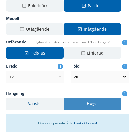
Enkeldörr
Pardörr
Modell
Utåtgående
Inåtgående
Utförande
En helglasad fönsterdörr kommer med "Härdat glas"
Helglas
Linjerad
Bredd
Höjd
12
20
Hängning
Vänster
Höger
Önskas specialmått?
Kontakta oss!