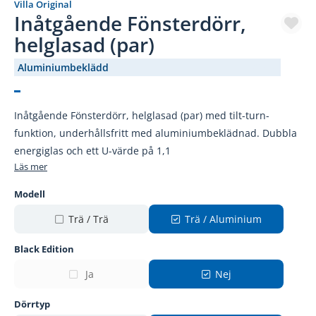
Villa Original
Inåtgående Fönsterdörr,
helglasad (par)
Aluminiumbeklädd
(3047-)
Inåtgående Fönsterdörr, helglasad (par) med tilt-turn-
funktion, underhållsfritt med aluminiumbeklädnad. Dubbla
energiglas och ett U-värde på 1,1
Läs mer
Modell
Trä / Trä
Trä / Aluminium
Black Edition
Ja
Nej
Dörrtyp