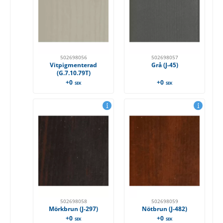
502698056
502698057
Vitpigmenterad
Grå (J-45)
(G.7.10.79T)
+0
+0
SEK
SEK
502698058
502698059
Mörkbrun (J-297)
Nötbrun (J-482)
+0
+0
SEK
SEK