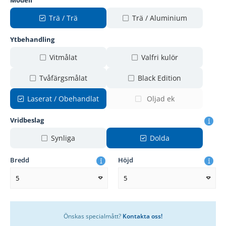
Modell
Trä / Trä
Trä / Aluminium
Ytbehandling
Vitmålat
Valfri kulör
Tvåfärgsmålat
Black Edition
Laserat / Obehandlat
Oljad ek
Vridbeslag
Synliga
Dolda
Bredd
Höjd
5
5
Önskas specialmått?
Kontakta oss!