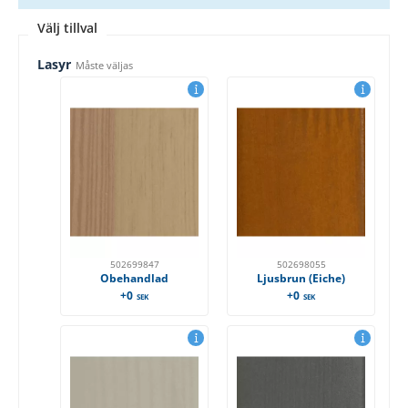
Välj tillval
Lasyr
Måste väljas
502699847
502698055
Obehandlad
Ljusbrun (Eiche)
+0
+0
SEK
SEK