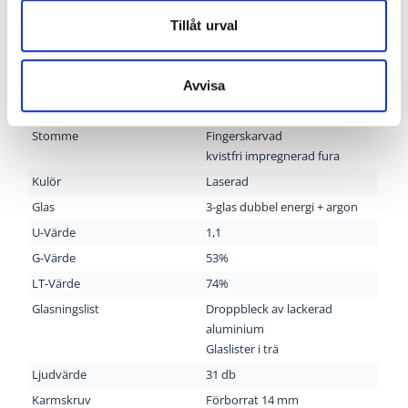
Tillåt urval
Ett vridfönster öppnas utåt, kan vridas 180º, välj
mellan 10 olika lasyrer. Dubbla energiglas och ett U-
Avvisa
värde på 1,1
Stomme
Fingerskarvad
kvistfri impregnerad fura
Kulör
Laserad
Glas
3-glas dubbel energi + argon
U-Värde
1,1
G-Värde
53%
LT-Värde
74%
Glasningslist
Droppbleck av lackerad
aluminium
Glaslister i trä
Ljudvärde
31 db
Karmskruv
Förborrat 14 mm