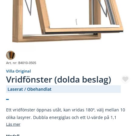
Art. nr:
B4010-0505
Villa Original
Vridfönster (dolda beslag)
Laserat / Obehandlat
(3169-520)
Ett vridfönster öppnas utåt, kan vridas 180º, välj mellan 10
olika lasyrer. Dubbla energiglas och ett U-värde på 1,1
Läs mer