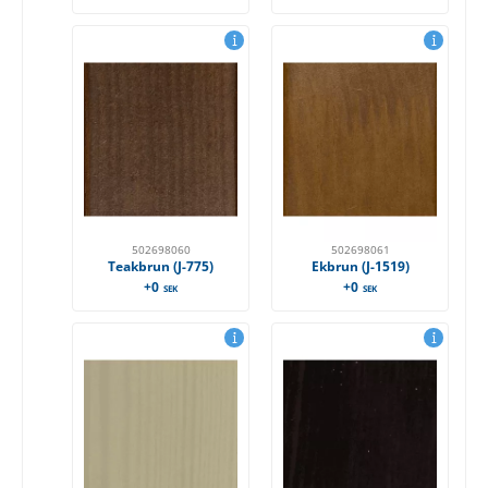
502698060
502698061
Teakbrun (J-775)
Ekbrun (J-1519)
+0
+0
SEK
SEK