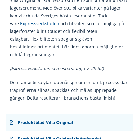
Villa Original är kvalitetsprodukten som fått äran bli vårt
lagersortiment. Med över 500 olika varianter på lager
kan vi erbjuda Sveriges bästa leveranstid. Tack
vare
Expressverkstaden
och tillvalen som är möjliga på
lagerfönster blir utbudet och flexibiliteten
oslagbar. Flexibiliteten speglar sig även i
beställningssortimentet, här finns enorma möjligheter
och få begränsningar.
(Expressverkstaden semesterstängd v. 29-32)
Den fantastiska ytan uppnås genom en unik
process där
träprofilerna slipas, spacklas och
målas upprepade
gånger. Detta resulterar i
branschens bästa finish!
Produktblad Villa Original
Produktblad Villa Original (inåtgående)