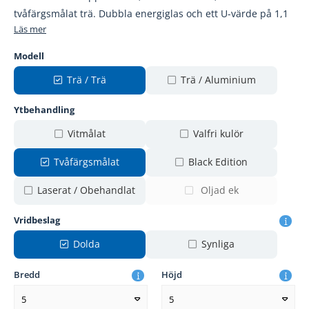
tvåfärgsmålat trä. Dubbla energiglas och ett U-värde på 1,1
Läs mer
Modell
Trä / Trä
Trä / Aluminium
Ytbehandling
Vitmålat
Valfri kulör
Tvåfärgsmålat
Black Edition
Laserat / Obehandlat
Oljad ek
Vridbeslag
Dolda
Synliga
Bredd
Höjd
5
5