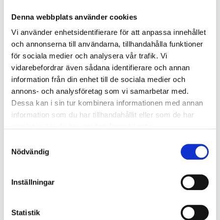
Utvändigt: Valfri RAL / NCS
Denna webbplats använder cookies
Glas
3-glas dubbel energi + argon
Vi använder enhetsidentifierare för att anpassa innehållet
och annonserna till användarna, tillhandahålla funktioner
U-Värde
1,1
för sociala medier och analysera vår trafik. Vi
G-Värde
53%
vidarebefordrar även sådana identifierare och annan
LT-Värde
74%
information från din enhet till de sociala medier och
Glasningslist
Droppbleck av lackerad
annons- och analysföretag som vi samarbetar med.
aluminium
Dessa kan i sin tur kombinera informationen med annan
Glaslister i
trä
information som du har tillhandahållit eller som de har
samlat in när du har använt deras tjänster.
Karmskruv
Förborrat 14 mm
Samtyckesval
(Karmskruv ingår ej)
Nödvändig
Karmdjup
105 mm
Karmyttermått
Modulmått minus 20mm
Inställningar
Handtag
Hoppe, mattborstad
aluminium (Ingår)
Ljudvärde
31 db
Statistik