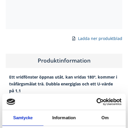
Ladda ner produktblad
Produktinformation
Ett vridfönster öppnas utåt, kan vridas 180º, kommer i
tvåfärgsmålat trä. Dubbla energiglas och ett U-värde
på 1,1
Stomme
Fingerskarvad
kvistfri impregnerad fura
Samtycke
Information
Om
Kulör
Invändigt: NCS-S 0502-Y (Vit)
Glans 25