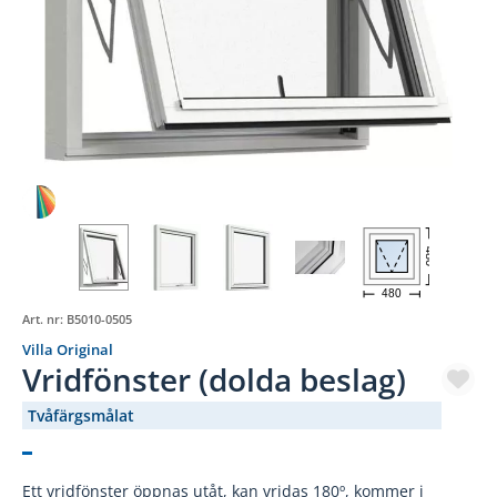
480
480
Art. nr:
B5010-0505
Villa Original
Vridfönster (dolda beslag)
Tvåfärgsmålat
(3273-)
Ett vridfönster öppnas utåt, kan vridas 180º, kommer i