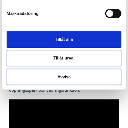
Gångjärn
Vridbeslag
(
smörj glidskena 2
ggr/år med vaselin)
Marknadsföring
Gummilist runt glaskasett
Svart
Tillåt alla
Vridfönster
Tillåt urval
Ett vridfönster är öppningsbart utåt, kan vridas runt 180
grader utanför fasaden. Innebär att båda sidorna kan
Avvisa
putsas inifrån. Bra balans i fönstret. Har inbyggd
öppningsspärr och vädringsfunktion.