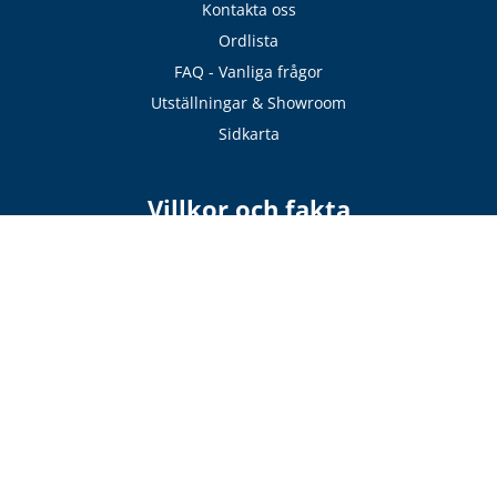
Kontakta oss
Ordlista
FAQ - Vanliga frågor
Utställningar & Showroom
Sidkarta
Villkor och fakta
ROT-avdrag
Köpvillkor
Orderbekräftelse
Monteringsanvisningar
Ritningar
Garantier
Eftermarknad / Reklamation
Betalning