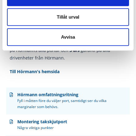
Garageportar för
generationer
Tillåt urval
Långtidstester under verkliga förhållanden ger väl
beprövade produkter med Hörmann-kvalitet. Tack vare
detta och utmärkta tekniska lösningar och en
Avvisa
kompromisslös kvalitetssäkring får man
10 års
garanti
på Hörmanns alla portar och
5 års
garanti på alla
drivenheter från Hörmann.
Till Hörmann's hemsida
Hörmann omfattningsritning
Fyll i måtten före du väljer port, samtidigt ser du vilka
marginaler som behövs.
Montering takskjutport
Några viktiga punkter