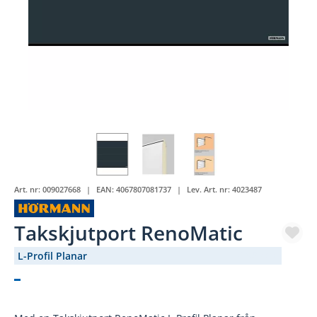
Art. nr:
009027668
EAN:
4067807081737
Lev. Art. nr:
4023487
Takskjutport RenoMatic
L-Profil Planar
(1369-287)