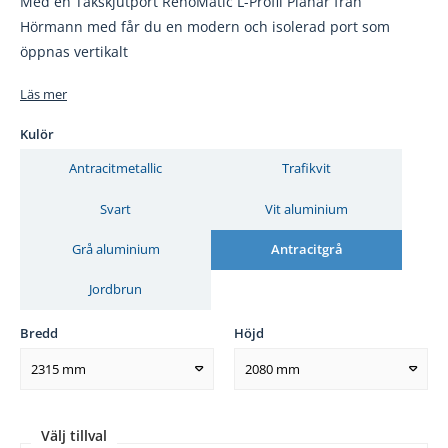
Med en Takskjutport RenoMatic L-Profil Planar från
Hörmann med får du en modern och isolerad port som
öppnas vertikalt
Läs mer
Kulör
Antracitmetallic
Trafikvit
Svart
Vit aluminium
Grå aluminium
Antracitgrå
Jordbrun
Bredd
Höjd
2315 mm
2080 mm
Välj tillval