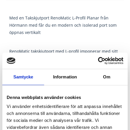
Med en Takskjutport RenoMatic L-Profil Planar från
Hörmann med får du en modern och isolerad port som
öppnas vertikalt
RenoMatic takskjutport med L-profil imponerar med sitt
stora sektionsindelade parti och den moderna matta
ytan i Matt deluxe-kulörer.
Samtycke
Information
Om
Bra värmeisolering
RenoMatic är en välisolerad takskjutport. Portrörelsen är
Denna webbplats använder cookies
behagligt tyst tack vare de 42 mm tjocka sektionerna.
Sektionerna har en polyesterlackerad utsida .
Vi använder enhetsidentifierare för att anpassa innehållet
Dragfjäderpaketet med det patenterade fjäder-i-fjäder-
och annonserna till användarna, tillhandahålla funktioner
för sociala medier och analysera vår trafik. Vi
systemet eller torsionsfjädern med beprövad
vidarebefordrar även sådana identifierare och annan
fjädersäkerhets-anordning skyddar portbladen från att