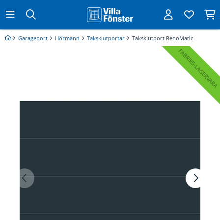
Garageport
Hörmann
Takskjutportar
Takskjutport RenoMatic
FABRIKS
LAGERVARA