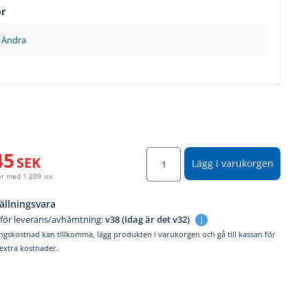
ör
Ändra
45
SEK
Lägg i varukorgen
år med
1 209
SEK
ällningsvara
 för leverans/avhämtning:
v38 (Idag är det v32)
ngskostnad kan tillkomma, lägg produkten i varukorgen och gå till kassan för
. extra kostnader.