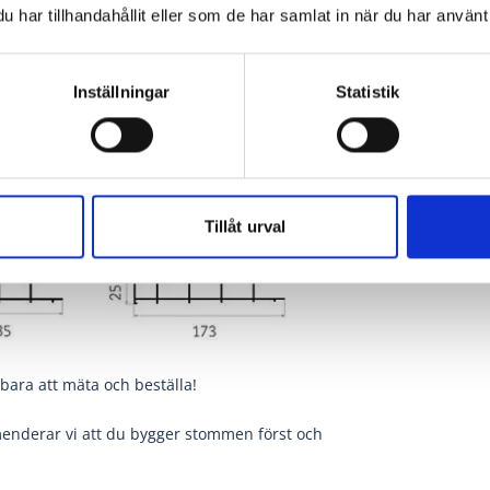
har tillhandahållit eller som de har samlat in när du har använt 
rtierna är försedda med rostfria, ställbara
ade hjul. Dessutom tillverkas alla skjutdörrar med
jul.
Inställningar
Statistik
Tillåt urval
bara att mäta och beställa!
nderar vi att du bygger stommen först och