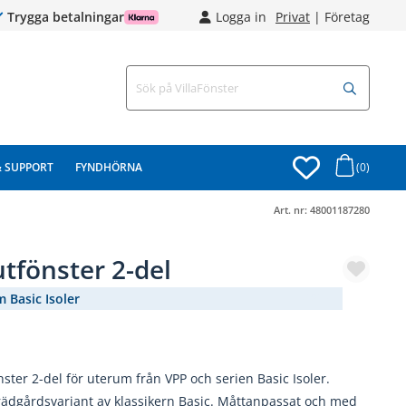
Trygga betalningar
Logga in
Privat
|
Företag
& SUPPORT
FYNDHÖRNA
(0)
Art. nr:
48001187280
utfönster 2-del
 Basic Isoler
(1914-)
nster 2-del för uterum från VPP och serien Basic Isoler.
rädgårdsvariant av klassikern Basic. Måttanpassat och med