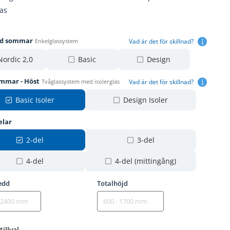
las
gd sommar
Vad är det för skillnad?
Enkelglassystem
Nordic 2,0
Basic
Design
ommar - Höst
Vad är det för skillnad?
Tvåglassystem med isolerglas
Basic Isoler
Design Isoler
elar
2-del
3-del
4-del
4-del (mittingång)
edd
Totalhöjd
tillval