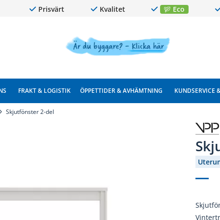
Prisvärt
Kvalitet
Eco
NS
FRAKT & LOGISTIK
ÖPPETTIDER & AVHÄMTNING
KUNDSERVICE 
Skjutfönster 2-del
Skj
Uterum
Skjutfö
Vintert