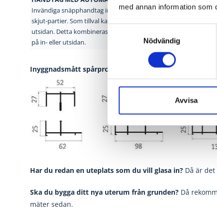
med annan information som du 
Invändiga snäpphandtag ingår som standard på VPP:s
Skjutpa
skjut-partier. Som tillval kan man även få handtag på
kullagr
Samtyckesval
utsidan. Detta kombineras vanligen med nyckellåsning
boggieh
Nödvändig
på in- eller utsidan.
Inyggnadsmått spårprofiler
Avvisa
Har du redan en uteplats som du vill glasa in?
Då är det 
Ska du bygga ditt nya uterum från grunden?
Då rekomme
mäter sedan.