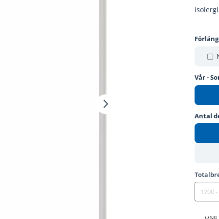
isolerg
Förlän
Vår - S
Antal d
Totalbr
Välj 