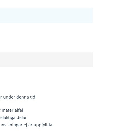
r under denna tid
r materialfel
felaktiga delar
lanvisningar ej
är uppfyllda