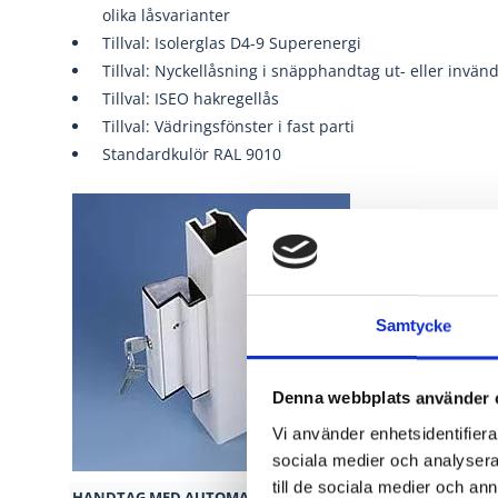
olika låsvarianter
Tillval: Isolerglas D4-9 Superenergi
Tillval: Nyckellåsning i snäpphandtag ut- eller inv
Tillval: ISEO hakregellås
Tillval: Vädringsfönster i fast parti
Standardkulör RAL 9010
Samtycke
Denna webbplats använder 
Vi använder enhetsidentifierar
sociala medier och analysera 
till de sociala medier och a
HANDTAG MED AUTOMATISK
SNÄPPLÅSNING
KULLA