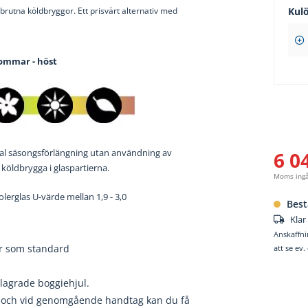
brutna köldbryggor. Ett prisvärt alternativ med
Kul
sommar - höst
6 0
l säsongsförlängning utan användning av
köldbrygga i glaspartierna.
Moms ing
olerglas U-värde mellan 1,9 - 3,0
Best
Klar
Anskaffni
er som standard
att se ev
llagrade boggiehjul.
, och vid genomgående handtag kan du få