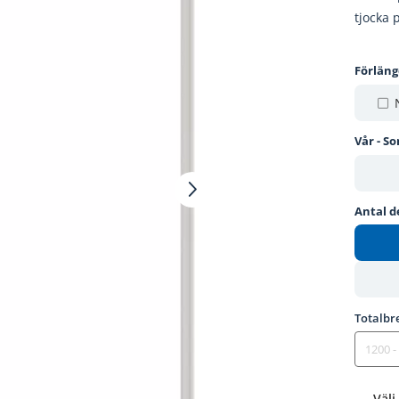
tjocka p
Förlän
Vår - S
Antal d
Totalbr
Välj 