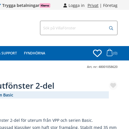
Trygga betalningar
Logga in
Privat
|
Företag
& SUPPORT
FYNDHÖRNA
(0)
Art. nr:
48001058620
utfönster 2-del
m Basic
(1897-)
nster 2-del för uterum från VPP och serien Basic.
passad klassiker som haft stor framgång. Stabilt med 35 mm