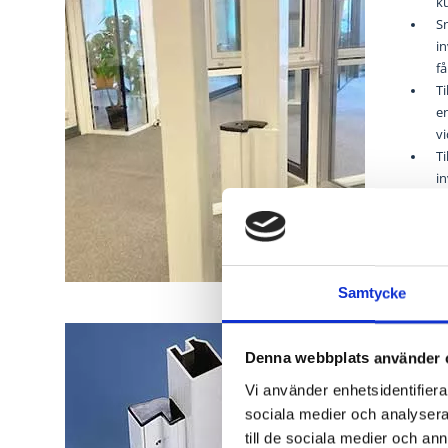
k
S
i
få
Ti
en
vi
Ti
i
Ti
Ti
S
Samtycke
Denna webbplats använder 
Vi använder enhetsidentifierar
sociala medier och analysera 
till de sociala medier och a