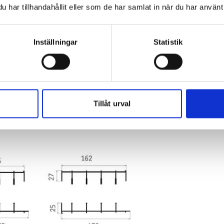
har tillhandahållit eller som de har samlat in när du har använt 
Inställningar
Statistik
GRADE HJUL
artierna är försedda med
rostfria, ställbara
rade
hjul. Dessutom tillverkas alla
skjutdörrar med
Tillåt urval
jul.