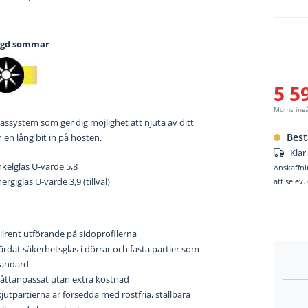
ngd sommar
5 5
Moms ing
assystem som ger dig möjlighet att njuta av ditt
Best
en lång bit in på hösten.
Klar
kelglas U-värde 5,8
Anskaffni
ergiglas U-värde 3,9 (tillval)
att se ev
ilrent utförande på sidoprofilerna
rdat säkerhetsglas i dörrar och fasta partier som
tandard
åttanpassat utan extra kostnad
jutpartierna är försedda med rostfria, ställbara