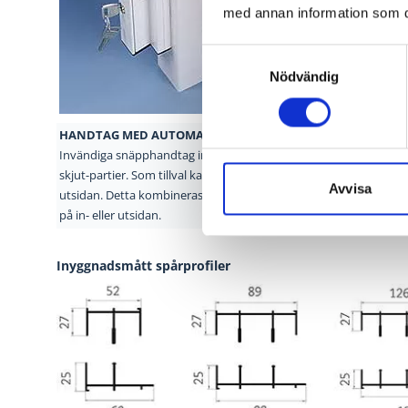
med annan information som du 
Samtyckesval
Nödvändig
HANDTAG MED AUTOMATISK
SNÄPPLÅSNING
KULLA
Invändiga snäpphandtag ingår
som standard på VPP:s
Skjutp
skjut-
partier. Som tillval kan man
även få handtag på
kullag
Avvisa
utsidan.
Detta kombineras vanligen
med nyckellåsning
boggieh
på in- eller
utsidan.
Inyggnadsmått spårprofiler