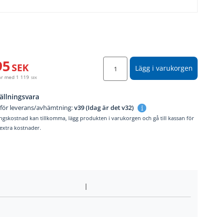
95
SEK
Lägg i varukorgen
år med
1 119
SEK
ällningsvara
 för leverans/avhämtning:
v39 (Idag är det v32)
ngskostnad kan tillkomma, lägg produkten i varukorgen och gå till kassan för
. extra kostnader.