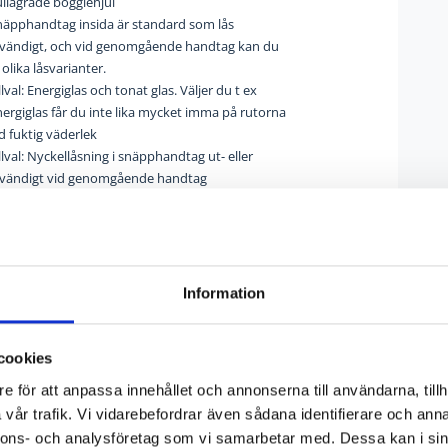
ullagrade boggiehjul
näpphandtag insida är standard som lås
nvändigt, och vid genomgående handtag kan du
 olika låsvarianter.
llval: Energiglas och tonat glas. Väljer du t ex
ergiglas får du inte lika mycket imma på rutorna
d fuktig väderlek
llval: Nyckellåsning i snäpphandtag ut- eller
nvändigt vid genomgående handtag
llval: ISEO hakregellås
llval: Vädringsfönster i fast parti
tandardkulör RAL 9010
Information
cookies
e för att anpassa innehållet och annonserna till användarna, tillh
vår trafik. Vi vidarebefordrar även sådana identifierare och anna
nnons- och analysföretag som vi samarbetar med. Dessa kan i sin