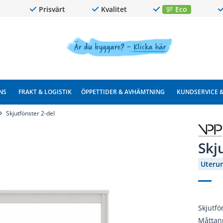
Prisvärt
Kvalitet
Eco
NS
FRAKT & LOGISTIK
ÖPPETTIDER & AVHÄMTNING
KUNDSERVICE 
Skjutfönster 2-del
Skj
Uteru
Skjutfö
Måttan