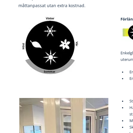
måttanpassat utan extra kostnad.
Förlä
Enkelgl
uterum 
En
En
St
Hä
s
M
Sk