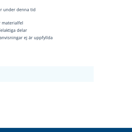
r under denna tid
r materialfel
felaktiga delar
lanvisningar ej
är uppfyllda