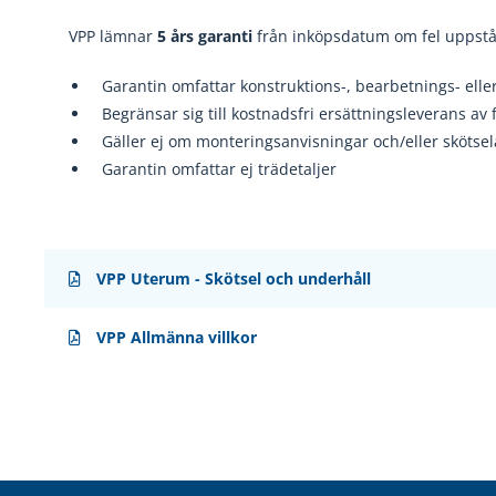
VPP lämnar
5 års garanti
från inköpsdatum om fel uppstå
Garanti
n omfattar konstruktions
-, bearbetnings
- elle
Begränsar sig till kostnadsfri ersättningsleverans av 
Gäller ej om monteringsanvisningar och/eller skötse
Garantin omfattar ej trädetaljer
VPP Uterum - Skötsel och underhåll
VPP Allmänna villkor