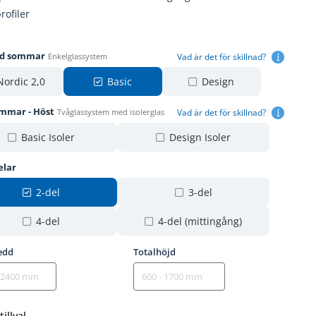
rofiler
gd sommar
Vad är det för skillnad?
Enkelglassystem
Nordic 2,0
Basic
Design
ommar - Höst
Vad är det för skillnad?
Tvåglassystem med isolerglas
Basic Isoler
Design Isoler
elar
2-del
3-del
4-del
4-del (mittingång)
edd
Totalhöjd
tillval