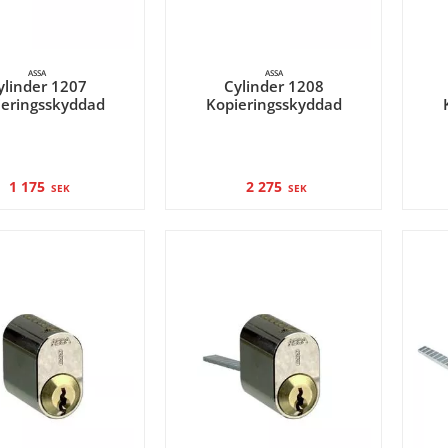
ASSA
ASSA
ylinder 1207
Cylinder 1208
ieringsskyddad
Kopieringsskyddad
1 175
2 275
SEK
SEK