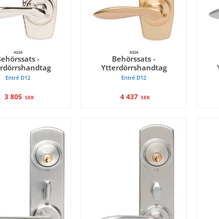
ASSA
ASSA
ehörssats -
Behörssats -
erdörrshandtag
Ytterdörrshandtag
Entré D12
Entré D12
3 805
4 437
SEK
SEK