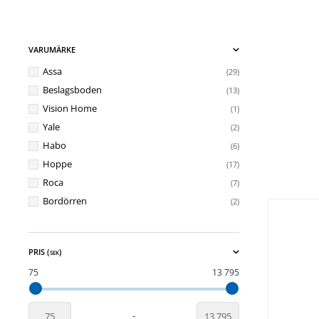
VARUMÄRKE
Assa
29
Beslagsboden
13
Vision Home
1
Yale
2
Habo
6
Hoppe
17
Roca
7
Bordörren
2
PRIS (
)
SEK
75
13 795
-