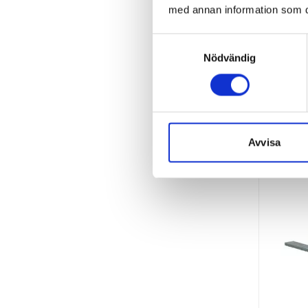
med annan information som du 
Samtyckesval
B
Nödvändig
Ytt
Avvisa