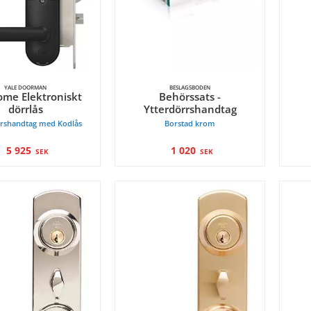
YALE DOORMAN
BESLAGSBODEN
ome Elektroniskt
Behörssats -
dörrlås
Ytterdörrshandtag
rrshandtag med Kodlås
Borstad krom
5 925
1 020
SEK
SEK