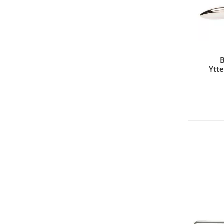
B
Ytt