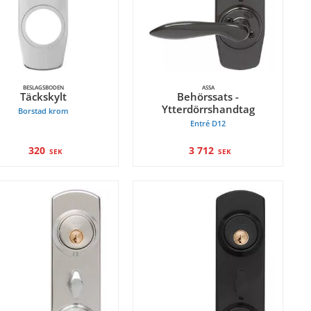
BESLAGSBODEN
ASSA
Täckskylt
Behörssats -
Ytterdörrshandtag
Borstad krom
Entré D12
320
3 712
SEK
SEK