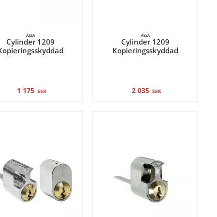
ASSA
ASSA
Cylinder 1209
Cylinder 1209
Kopieringsskyddad
Kopieringsskyddad
1 175
2 035
SEK
SEK