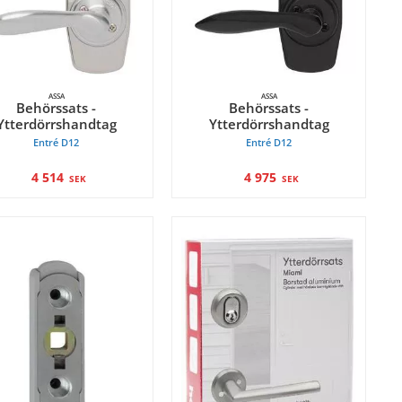
ASSA
ASSA
Behörssats -
Behörssats -
Ytterdörrshandtag
Ytterdörrshandtag
Entré D12
Entré D12
4 514
4 975
SEK
SEK