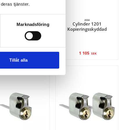
deras tjänster.
HABO
ASSA
Behörssats -
Cylinder 1201
Marknadsföring
Ytterdörrshandtag
Kopieringsskyddad
Säkra Atlanta | 2-pack
3 979
1 105
SEK
SEK
Tillåt alla