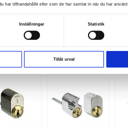
har tillhandahållit eller som de har samlat in när du har använt 
HABO
HABO
ehörssats -
Behörssats -
Inställningar
Statistik
erdörrshandtag
Ytterdörrshandtag
Miami
Säkra Atlanta
945
1 865
SEK
SEK
Tillåt urval