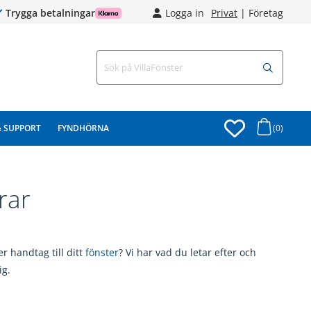
Trygga betalningar
Logga in
Privat
|
Företag
& SUPPORT
FYNDHÖRNA
(0)
rar
ler handtag till ditt
fönster
? Vi har vad du letar efter och
ig.