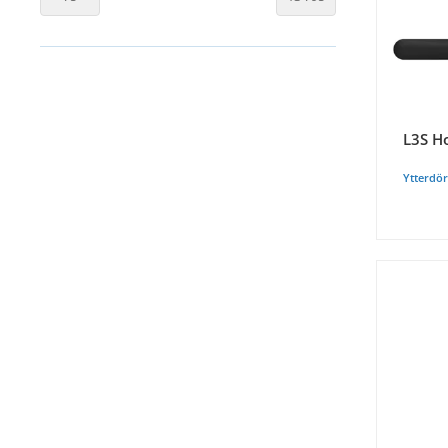
L3S H
Ytterdö