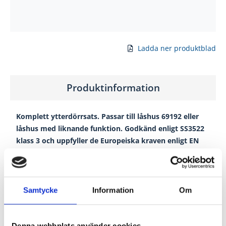
Ladda ner produktblad
Produktinformation
Komplett ytterdörrsats. Passar till låshus 69192 eller
låshus med liknande funktion. Godkänd enligt SS3522
klass 3 och uppfyller de Europeiska kraven enligt EN
1303 och SS 3522, utgåva 4 klass 3
Kan ingå i av försäkringsbolagen godkänd låsenhet.
Samtycke
Information
Om
Passar till dörrtjocklek 58-75 mm. Levereras med
säkerhetscylinder, dörrhandtag Atlanta med
dubbelverka
nde returfjäder och beslag.
Denna webbplats använder cookies