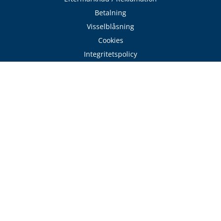
Betalning
Visselblåsning
Cookies
Integritetspolicy
Tjänster
Avtalskund - Byggare
Läs / Beställ katalog
Sök hantverkare
Expressverkstaden
Frakt & Logistik
Avhämtning
Delbetalning
Offertförfrågan