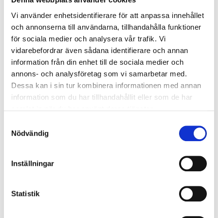
Monteringsskruvar, borr och ett urval av verktyg. Kan fås
Vi använder enhetsidentifierare för att anpassa innehållet
med lika låsning. Behöver ni cylindrar i likalåsning eller
och annonserna till användarna, tillhandahålla funktioner
extranycklar? Habo tillhandahåller efterbeställningar på
för sociala medier och analysera vår trafik. Vi
cylindrar och nycklar, kontakta Habo innesälj eller
vidarebefordrar även sådana identifierare och annan
återförsäljare för sortiment och prisuppgifter.
information från din enhet till de sociala medier och
annons- och analysföretag som vi samarbetar med.
Dessa kan i sin tur kombinera informationen med annan
information som du har tillhandahållit eller som de har
samlat in när du har använt deras tjänster.
Samtyckesval
Nödvändig
Inställningar
Statistik