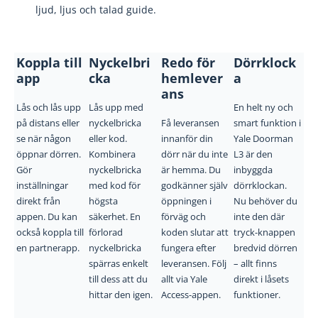
ljud, ljus och talad guide.
Koppla till
Nyckelbri
Redo för
Dörrklock
app
cka
hemlever
a
ans
Lås och lås upp
Lås upp med
En helt ny och
på distans eller
nyckelbricka
Få leveransen
smart funktion i
se när någon
eller kod.
innanför din
Yale Doorman
öppnar dörren.
Kombinera
dörr när du inte
L3 är den
Gör
nyckelbricka
är hemma. Du
inbyggda
inställningar
med kod för
godkänner själv
dörrklockan.
direkt från
högsta
öppningen i
Nu behöver du
appen. Du kan
säkerhet. En
förväg och
inte den där
också koppla till
förlorad
koden slutar att
tryck-knappen
en partnerapp.
nyckelbricka
fungera efter
bredvid dörren
spärras enkelt
leveransen. Följ
– allt finns
till dess att du
allt via Yale
direkt i låsets
hittar den igen.
Access-appen.
funktioner.