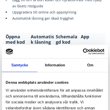
av låsets röstguide
Uppgradera till online och appstyrning
Automatisk låsning ger ökad trygghet
Öppna
Automatis
Schemala
App
med kod
k låsning
gd kod
Lås och lås upp
Alla i familjen
Genom att
Schemalägg
på distans eller
kan ha sin egen
aktivera
utvalda koder
se när någon
kod och du kan
automatisk
och styr så att
öppnar dörren.
Samtycke
Information
Om
enkelt skapa
låsning av din
de bara
Gör
tillfälliga koder
ytterdörr vet
fungerar de
inställningar
för besökare.
du att dörren
dagar och
direkt från
Denna webbplats använder cookies
Du kan ha upp
alltid är låst när
tidsintervall du
appen.
till 10 olika
du lämnar
själv
Funktionen
Vi använder enhetsidentifierare för att anpassa innehållet
användarkoder.
hemmet.
väljer. Funktion
kräver en
och annonserna till användarna, tillhandahålla funktioner
en kräver en
smartmodul.
för sociala medier och analysera vår trafik. Vi
smartmodul.
vidarebefordrar även sådana identifierare och annan