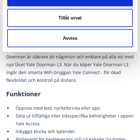
Tillåt urval
Yale Doorman L3
Ny design, låsklass 3 och ännu fler smarta funktioner.
Avvisa
Doorman-serien har fått tillskott av Yale Doorman L3. Yale
Doorman är säkrare än någonsin och enklare på alla vis med
nya låset Yale Doorman L3. När du köper Yale Doorman L3
ingår den smarta WiFi-bryggan Yale Connect - för ökad
flexibilitet och kontroll på distans.
Funktioner
Öppnas med kod, nyckelbricka eller app.
Dela ut tillfälliga eller tidsspecifika behörigheter i appen
Yale Access.
Inbyggd klocka och kalender.
Förberedd för hemleverans och så kallade "in-home-