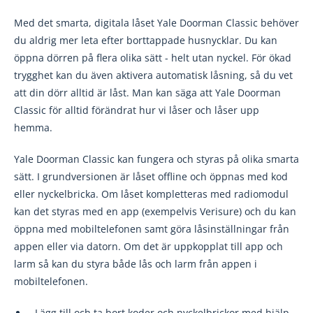
Med det smarta, digitala låset Yale Doorman Classic behöver
du aldrig mer leta efter borttappade husnycklar. Du kan
öppna dörren på flera olika sätt - helt utan nyckel. För ökad
trygghet kan du även aktivera automatisk låsning, så du vet
att din dörr alltid är låst. Man kan säga att Yale Doorman
Classic för alltid förändrat hur vi låser och låser upp
hemma.
Yale Doorman Classic kan fungera och styras på olika smarta
sätt. I grundversionen är låset offline och öppnas med kod
eller nyckelbricka. Om låset kompletteras med radiomodul
kan det styras med en app (exempelvis Verisure) och du kan
öppna med mobiltelefonen samt göra låsinställningar från
appen eller via datorn. Om det är uppkopplat till app och
larm så kan du styra både lås och larm från appen i
mobiltelefonen.
Lägg till och ta bort koder och nyckelbrickor med hjälp