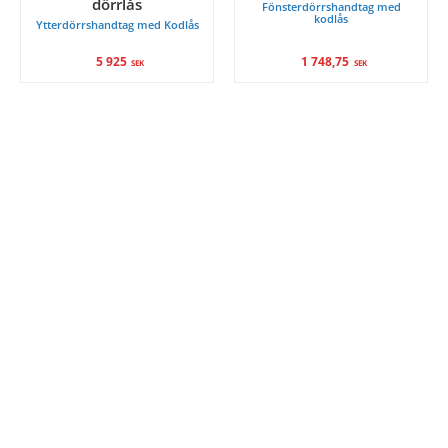
dörrlås
Fönsterdörrshandtag med
kodlås
Ytterdörrshandtag med Kodlås
5 925
1 748,75
SEK
SEK