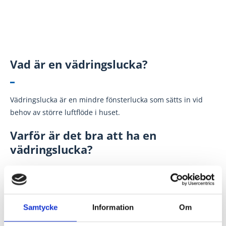
Vad är en vädringslucka?
Vädringslucka är en mindre fönsterlucka som sätts in vid
behov av större luftflöde i huset.
Varför är det bra att ha en
vädringslucka?
En vädringslucka är bra för att vädra och släppa in frisk,
syrerik luft under tex. varma sommardagar. Du undviker att
Samtycke
Information
Om
släppa in mygg eller andra insekter och du behöver inte
öppna fönster och dörrar. Det är också tryggt att vädra och