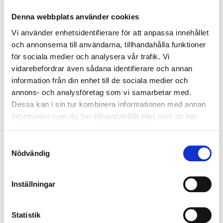
öppna vädringsluckan om barnen är på insidan. En annan
Denna webbplats använder cookies
fördel är att inbrottsskyddet blir bättre genom att öppna
Vi använder enhetsidentifierare för att anpassa innehållet
vädringsluckan och fönster och dörrar kan hållas stängda.
och annonserna till användarna, tillhandahålla funktioner
Får man bättre ventilation i hemmet
för sociala medier och analysera vår trafik. Vi
med en vädringslucka?
vidarebefordrar även sådana identifierare och annan
information från din enhet till de sociala medier och
annons- och analysföretag som vi samarbetar med.
Dessa kan i sin tur kombinera informationen med annan
Ja det är en mycket bra lösning för att få en bättre
information som du har tillhandahållit eller som de har
ventilation i hemmet, vid behov av mer luftflöde så är en
samlat in när du har använt deras tjänster.
vädringslucka bästa lösningen.
Samtyckesval
Vad har VillaFönster för
Nödvändig
vädringsluckor?
Inställningar
I vårt sortiment Villa Classic har vi vädringsluckor som
monteras bredvid ditt fönster. Finns i vitmålat trä eller
Statistik