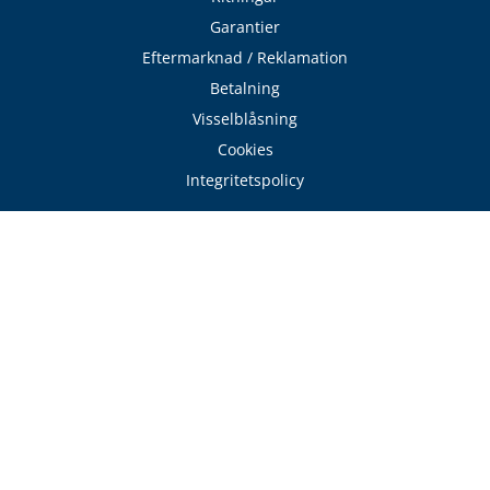
Garantier
Eftermarknad / Reklamation
Betalning
Visselblåsning
Cookies
Integritetspolicy
Tjänster
Avtalskund - Byggare
Läs / Beställ katalog
Sök hantverkare
Expressverkstaden
Frakt & Logistik
Avhämtning