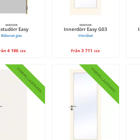
SWEDOOR
SWEDOOR
studörr Easy
Innerdörr Easy G03
Blåtonat glas
Vitmålad
4 186
3 711
rån
Från
SEK
SEK
FABRIKS
FABRIKS
LAGERVARA
LAGERVARA