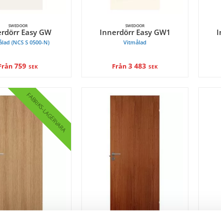
SWEDOOR
SWEDOOR
erdörr Easy GW
Innerdörr Easy GW1
I
ålad (NCS S 0500-N)
Vitmålad
759
3 483
Från
Från
SEK
SEK
FABRIKS
LAGERVARA