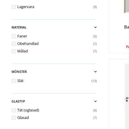
Lagervara
9
Ba
MATERIAL
Faner
5
Obehandlad
1
F
Målad
7
MÖNSTER
Slät
13
GLASTYP
Tät (oglasad)
6
Glasad
7