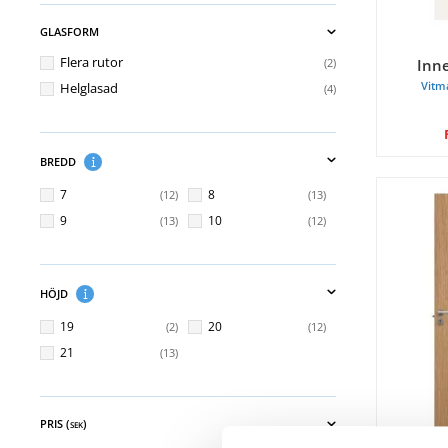
GLASFORM
Flera rutor
Inn
2
Vitm
Helglasad
4
BREDD
7
8
12
13
9
10
13
12
HÖJD
19
20
2
12
21
13
PRIS (
)
SEK