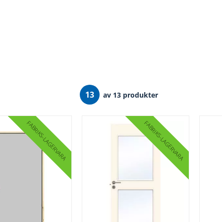
13
av 13 produkter
FABRIKS
FABRIKS
LAGERVARA
LAGERVARA