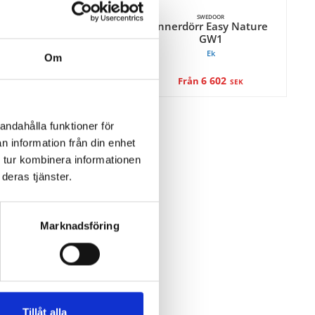
SWEDOOR
SWEDOOR
nerdörr Easy Nature
Innerdörr Easy Nature
GW1
GW1
Bok
Ek
Om
6 052
6 602
Från
Från
SEK
SEK
andahålla funktioner för
n information från din enhet
 tur kombinera informationen
deras tjänster.
Marknadsföring
Tillåt alla