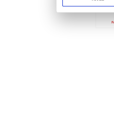
Skj
F