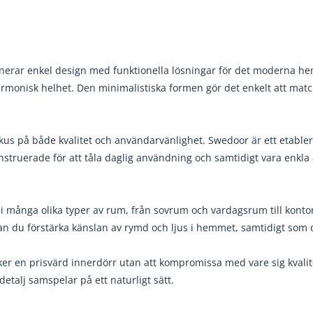
nerar enkel design med funktionella lösningar för det moderna hem
armonisk helhet. Den minimalistiska formen gör det enkelt att matc
kus på både kvalitet och användarvänlighet. Swedoor är ett etable
ruerade för att tåla daglig användning och samtidigt vara enkla att
 i många olika typer av rum, från sovrum och vardagsrum till konto
an du förstärka känslan av rymd och ljus i hemmet, samtidigt som d
öker en prisvärd innerdörr utan att kompromissa med vare sig kvalit
etalj samspelar på ett naturligt sätt.