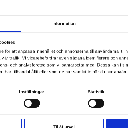
SWEDOOR
SWEDOOR
rr Easy Nature GW
Innerdörr Easy Nature GW
In
Ek
Mahogny
Information
3 631
3 191
rån
Från
SEK
SEK
cookies
FABRIKS
e för att anpassa innehållet och annonserna till användarna, tillh
vår trafik. Vi vidarebefordrar även sådana identifierare och anna
LAGERVARA
nnons- och analysföretag som vi samarbetar med. Dessa kan i sin
har tillhandahållit eller som de har samlat in när du har använt 
Inställningar
Statistik
Tillåt urval