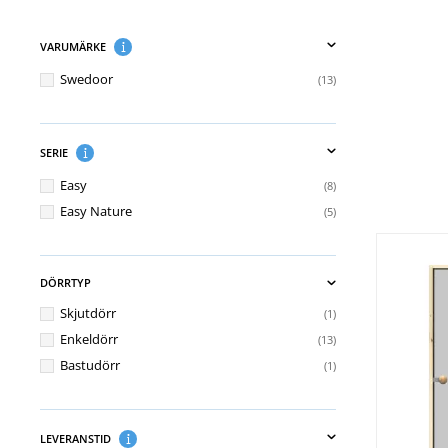
VARUMÄRKE
Swedoor
13
SERIE
Easy
8
Easy Nature
5
DÖRRTYP
Skjutdörr
1
Enkeldörr
13
Bastudörr
1
LEVERANSTID