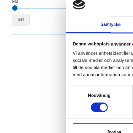
643
6 998
Innerdö
-
Samtycke
F
Denna webbplats använder 
Vi använder enhetsidentifierar
sociala medier och analysera 
till de sociala medier och a
med annan information som du 
Samtyckesval
Nödvändig
Avvisa