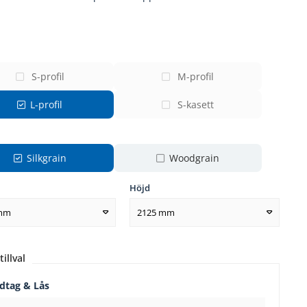
S-profil
M-profil
L-profil
S-kasett
Silkgrain
Woodgrain
Höjd
 mm
2125 mm
tillval
dtag & Lås