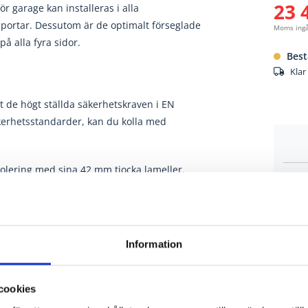
23 
r garage kan installeras i alla
portar. Dessutom är de optimalt förseglade
Moms ing
 alla fyra sidor.
Best
Klar
 de högt ställda säkerhetskraven i EN
kerhetsstandarder, kan du kolla med
olering med sina 42 mm tjocka lameller.
derbeslag med
dragfjäderteknik
beslag med
torsionsfjäderteknik
Information
an det självklara alternativet för modern
liteten på sektionerna och ger en ännu
cookies
16, i 15 standardfärger eller i valfri RAL-