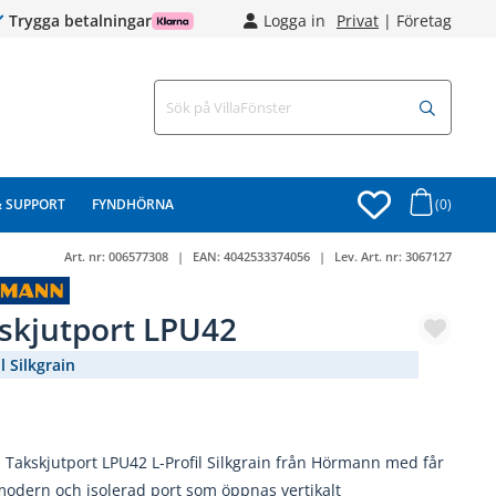
Trygga betalningar
Logga in
Privat
|
Företag
& SUPPORT
FYNDHÖRNA
(0)
Art. nr:
006577308
EAN:
4042533374056
Lev. Art. nr:
3067127
skjutport LPU42
l Silkgrain
(1298-236)
Takskjutport LPU42 L-Profil Silkgrain från Hörmann med får
odern och isolerad port som öppnas vertikalt