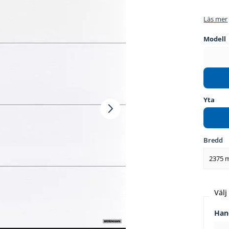
Läs mer
Modell
Yta
Bredd
2375
Välj 
Han