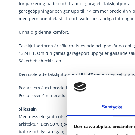
för parkering både i och framför garaget. Takskjutportar fö
garageöppningar och ger upp till 14 cm mer bredd än vip
med permanent elastiska och väderbeständiga tätningar på
Unna dig denna komfort.
Takskjutportarna är säkerhetstestade och godkända enligt
13241-1. Om din gamla garageport uppfyller gällande sä
Säkerhetschecklistan.
Den isolerade takskjutporten
LPU 42
ger en mycket bra is
Portar tom 4 m i bredd levereras med
Z-beslag
-
Dragfjä
Portar över 4 m i bredd levereras med
N-beslag
-
Normal
Samtycke
Silkgrain
Med dess eleganta utseende är den silkeslena Silkgrain-yt
arkitektur. Den 50 % tjockare ytterplåten förbättrar stabi
Denna webbplats använder 
bättre och tystare gång. Denna yta finns i trafikvitt RAL 90