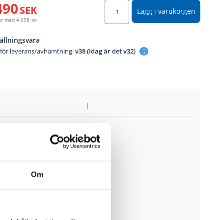
490
SEK
Lägg i varukorgen
år med
4 698
SEK
ällningsvara
 för leverans/avhämtning:
v38 (Idag är det v32)
Om