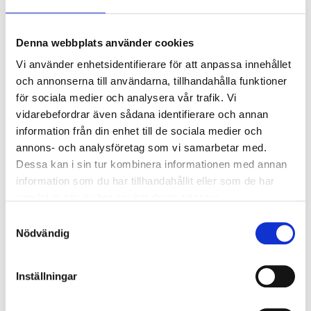
Drömdörren Slagportar
Denna webbplats använder cookies
Dubbelfalsad 62mm
Isolerad 50 mm cellplast
Vi använder enhetsidentifierare för att anpassa innehållet
Ventilerad
och annonserna till användarna, tillhandahålla funktioner
Sparkplåt
för sociala medier och analysera vår trafik. Vi
vidarebefordrar även sådana identifierare och annan
Låtkista som motsvarar Assa 565
information från din enhet till de sociala medier och
Inkl. garageregel
annons- och analysföretag som vi samarbetar med.
Bör omgående ytbehandlas på båda sidor.
Dessa kan i sin tur kombinera informationen med annan
information som du har tillhandahållit eller som de har
Karm sättes ihop löst. Mät portarnas bredd. Mät karmen
samlat in när du har använt deras tjänster.
falsbredd sida - sida. Bör vara ca 7 mm bredare än
Samtyckesval
portblad. Mät vilken höjd underkant på port kommer
Nödvändig
(anpassa för anslagsjärn alt. släplist). Kapa nedre del på
karm. Spika ihop karm och var noga med att
Inställningar
karmsidorna monteras lodrät. Justera med kilar. mät
diagonalen (ska vara exakt lika långa). Skruva fast karm,