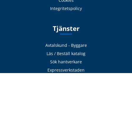
Cookies
Integritetspolicy
Tjänster
Avtalskund - Byggare
Läs / Beställ katalog
Sök hantverkare
Expressverkstaden
Frakt & Logistik
Avhämtning
Delbetalning
Offertförfrågan
Adress