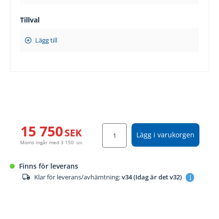
Tillval
Lägg till
15 750
SEK
Lägg i varukorgen
Moms ingår med
3 150
SEK
Finns för leverans
Klar för leverans/avhämtning:
v34 (Idag är det v32)