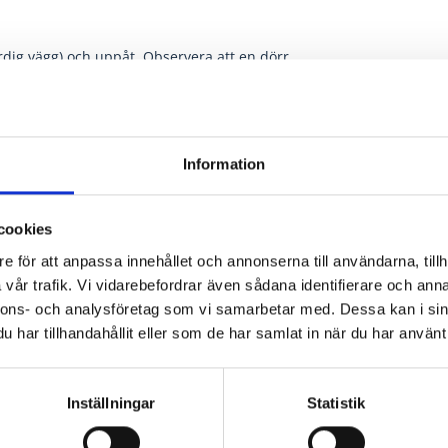
ärdig vägg) och uppåt. Observera att en dörr
i för en väggtjocklek på minst 122 mm.
r förutom gipsskivor.
stängningsriktningen) som extra tillbehör.
Information
 minimerar därför risken att klämma
cookies
e för att anpassa innehållet och annonserna till användarna, tillh
vår trafik. Vi vidarebefordrar även sådana identifierare och anna
nnons- och analysföretag som vi samarbetar med. Dessa kan i sin
sningar
har tillhandahållit eller som de har samlat in när du har använt 
och innerdörrar
Inställningar
Statistik