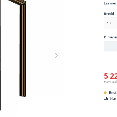
Läs mer
Bredd
10
Dimens
5 2
Moms ing
Best
Klar