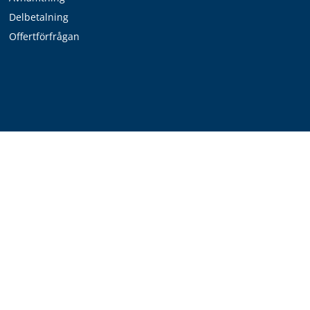
Delbetalning
Offertförfrågan