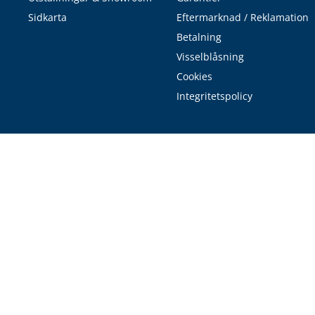
Sidkarta
Eftermarknad / Reklamation
Betalning
Visselblåsning
Cookies
Integritetspolicy