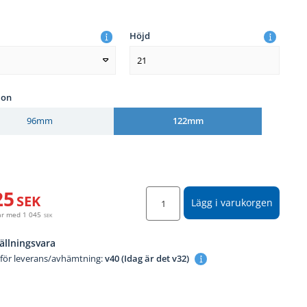
Höjd
21
ion
96mm
122mm
25
SEK
Lägg i varukorgen
år med
1 045
SEK
ällningsvara
 för leverans/avhämtning:
v40 (Idag är det v32)