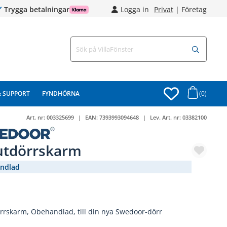
Trygga betalningar
Logga in
Privat
|
Företag
& SUPPORT
FYNDHÖRNA
(0)
Art. nr:
003325699
EAN:
7393993094648
Lev. Art. nr:
03382100
utdörrskarm
ndlad
(2246-601)
rrskarm, Obehandlad, till din nya Swedoor-dörr