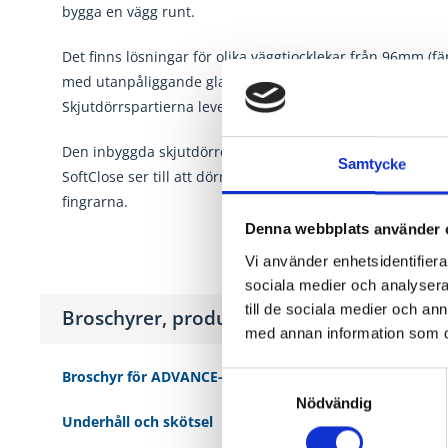
bygga en vägg runt.
Det finns lösningar för olika väggtjocklekar från 96mm (f
med utanpåliggande glaslister behöver ett skjutdörrspart
Skjutdörrspartierna levereras kompletta med alla tillbehö
Den inbyggda skjutdörren kan beställas med SoftClose (i 
Samtycke
SoftClose ser till att dörren stängs lugnt och jämnt. Man
fingrarna.
Denna webbplats använder 
Vi använder enhetsidentifierar
sociala medier och analysera 
till de sociala medier och a
Broschyrer, produktblad, monteringsanvi
med annan information som du 
Broschyr för ADVANCE-LINE och clever-line ytterdörrar 
Samtyckesval
Nödvändig
Underhåll och skötsel