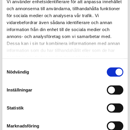
Vi använder enhetsidentifierare för att anpassa innehållet
med rostfria
och annonserna till användarna, tillhandahålla funktioner
kullagrade hjul
för sociala medier och analysera vår trafik. Vi
Hakfunktion
vidarebefordrar även sådana identifierare och annan
mellan
information från din enhet till de sociala medier och
sidoprofiler
annons- och analysföretag som vi samarbetar med.
Skyddande
Dessa kan i sin tur kombinera informationen med annan
droppkant på
information som du har tillhandahållit eller som de har
övre och undre
spårprofil
samlat in när du har använt deras tjänster.
Dubbla
Samtyckesval
borstlisttätnin
Nödvändig
gar för ökad
täthet
Draghandtag
Inställningar
integrerat i
profil
Statistik
Låstapp med
nyckel
Härdat glas
Marknadsföring
i dörrar och