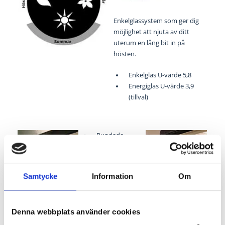
Enkelglassystem som ger dig
möjlighet att njuta av ditt
uterum en lång bit in på
hösten.
Enkelglas U-värde 5,8
Energiglas U-värde 3,9
(tillval)
Rundade
sidoprofiler
Måttanpassat
utan extra
Samtycke
Information
Om
kostnad
Glas: 4 mm
floatglas
Denna webbplats använder cookies
Skjutpartierna
är försedda