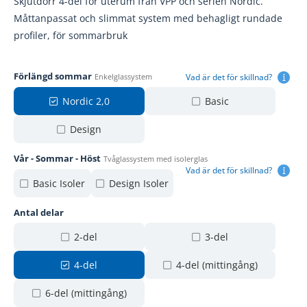
Skjutdörr 4-del för uterum från VPP och serien Nordic.
Måttanpassat och slimmat system med behagligt rundade
profiler, för sommarbruk
Förlängd sommar
Vad är det för skillnad?
Enkelglassystem
Nordic 2,0
Basic
Design
Vår - Sommar - Höst
Tvåglassystem med isolerglas
Vad är det för skillnad?
Basic Isoler
Design Isoler
Antal delar
2-del
3-del
4-del
4-del (mittingång)
6-del (mittingång)