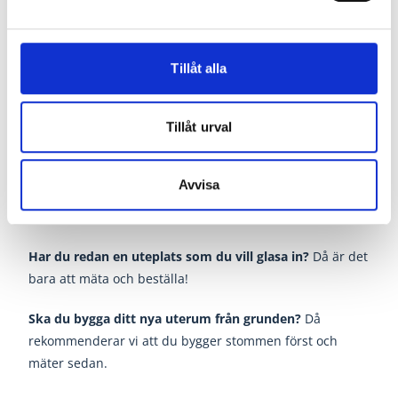
fasta partier
som standard
Standardkulör
Tillåt alla
RAL 9010
Tillåt urval
Inbyggnadsmått spårprofiler
Avvisa
Har du redan en uteplats som du vill glasa in?
Då är det
bara att mäta och beställa!
Ska du bygga ditt nya uterum från grunden?
Då
rekommenderar vi att du bygger stommen först och
mäter sedan.