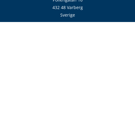
432 48 Varberg
Sverige
Hitta till oss
Kontakt
info@villafonster.se
0771 - 690 690
Vardagar 7-17
Följ oss