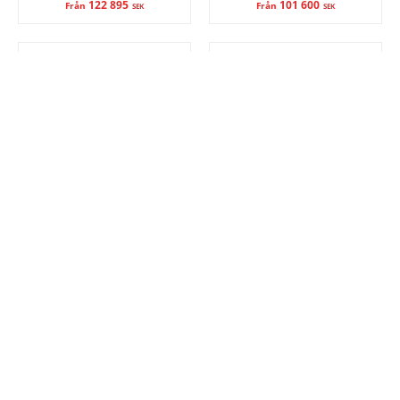
122 895
101 600
Från
Från
SEK
SEK
VPP
VPP
Skjutdörr 10-del
Skjutdörr 12-del
(mittingång)
(mittingång)
Sommarträdgård SF20
Sommarträdgård SF20
88 295
105 895
Från
Från
SEK
SEK