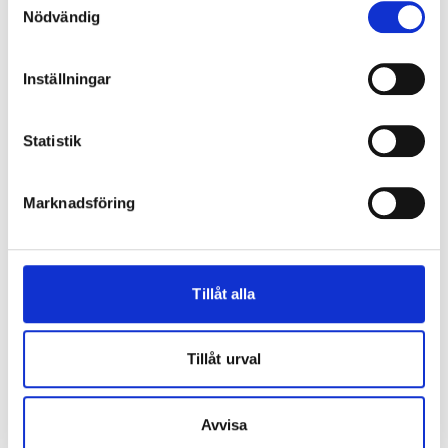
Nödvändig
VILLA ORIGINAL
VILLA ORIGINAL
Lyftglid Skjutparti 2-del
Lyftglid Skjutparti 2-del
Vitmålat
Aluminiumbeklätt
Inställningar
36 300
48 700
Från
Från
SEK
SEK
Statistik
Marknadsföring
Tillåt alla
Tillåt urval
VILLA ORIGINAL
VILLA ORIGINAL
Lyftglid Skjutparti 2-del
Lyftglid Skjutparti 2-del
Avvisa
Målat
Laserat / Obehandlat