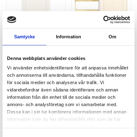
SWEDOOR
SWEDOOR
Skjutdörr Style 03
Skjutdörr Unique 01L
Samtycke
Information
Om
Vitmålad
Vitmålad
2 798
4 188
SEK
SEK
Denna webbplats använder cookies
Vi använder enhetsidentifierare för att anpassa innehållet
och annonserna till användarna, tillhandahålla funktioner
LAGERVARA
för sociala medier och analysera vår trafik. Vi
vidarebefordrar även sådana identifierare och annan
information från din enhet till de sociala medier och
annons- och analysföretag som vi samarbetar med.
Dessa kan i sin tur kombinera informationen med annan
information som du har tillhandahållit eller som de har
samlat in när du har använt deras tjänster.
Samtyckesval