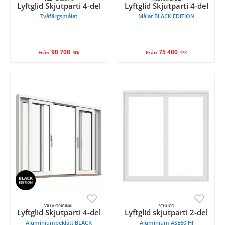
Lyftglid Skjutparti 4-del
Lyftglid Skjutparti 4-del
Tvåfärgsmålat
Målat BLACK EDITION
90 700
75 400
Från
Från
SEK
SEK
VILLA ORIGINAL
SCHÜCO
Lyftglid Skjutparti 4-del
Lyftglid skjutparti 2-del
Aluminiumbeklätt BLACK
Aluminium ASE60 HI