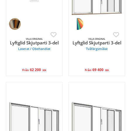
VILLA ORIGINAL
VILLA ORIGINAL
Lyftglid Skjutparti 3-del
Lyftglid Skjutparti 3-del
Laserat / Obehandlat
Tvåfärgsmålat
62 200
69 400
Från
Från
SEK
SEK