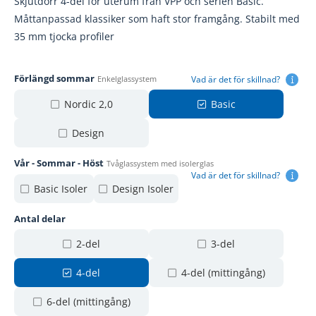
Skjutdörr 4-del för uterum från VPP och serien Basic.
Måttanpassad klassiker som haft stor framgång. Stabilt med
35 mm tjocka profiler
Förlängd sommar
Vad är det för skillnad?
Enkelglassystem
Nordic 2,0
Basic
Design
Vår - Sommar - Höst
Tvåglassystem med isolerglas
Vad är det för skillnad?
Basic Isoler
Design Isoler
Antal delar
2-del
3-del
4-del
4-del (mittingång)
6-del (mittingång)