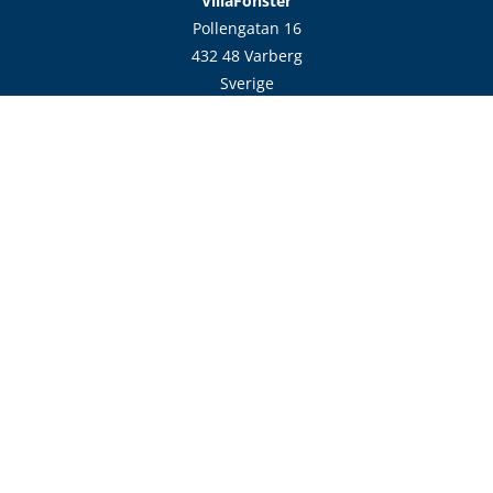
VillaFönster
Pollengatan 16
432 48 Varberg
Sverige
Hitta till oss
Kontakt
info@villafonster.se
0771 - 690 690
Vardagar 7-17
Följ oss