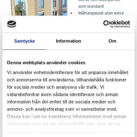
som standard
Måttanpassat utan extra
kostnad
Skjutpartierna är
försedda med rostfria,
ställbara
Samtycke
Information
Om
kullagrade boggiehjul
Snäpphandtag insida är
standard som lås
Denna webbplats använder cookies
invändigt, och vid
Vi använder enhetsidentifierare för att anpassa innehållet
genomgående handtag
och annonserna till användarna, tillhandahålla funktioner
kan du få olika
för sociala medier och analysera vår trafik. Vi
låsvarianter.
Tillval: Energiglas och
vidarebefordrar även sådana identifierare och annan
tonat glas. Väljer du t ex
information från din enhet till de sociala medier och
energiglas får du inte lika
annons- och analysföretag som vi samarbetar med.
mycket imma på rutorna
Dessa kan i sin tur kombinera informationen med annan
vid fuktig väderlek
information som du har tillhandahållit eller som de har
Tillval: Nyckellåsning i
samlat in när du har använt deras tjänster.
snäpphandtag ut- eller