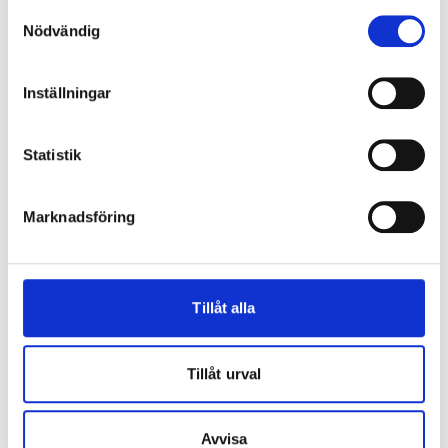
Samtyckesval
invändigt vid
Nödvändig
genomgående handtag
Tillval: ISEO hakregellås
Tillval: Vädringsfönster i
Inställningar
fast parti
Standardkulör RAL 9010
Statistik
Marknadsföring
Tillåt alla
Tillåt urval
HANDTAG MED
KULLAGRADE HJUL
AUTOMATISK
Skjutpartierna är försedda
Avvisa
SNÄPPLÅSNING
med
rostfria, ställbara