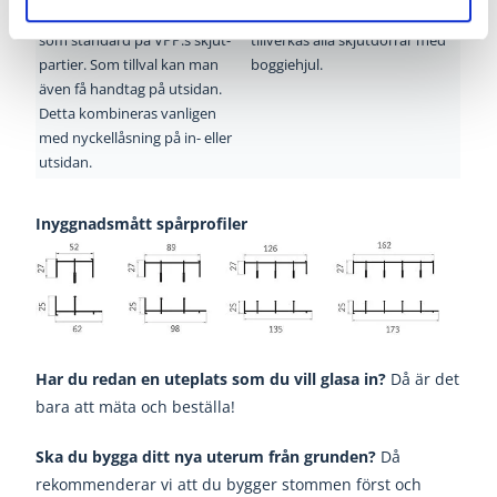
Invändiga snäpphandtag ingår
kullagrade
hjul. Dessutom
som standard på VPP:s skjut-
tillverkas alla
skjutdörrar med
partier. Som tillval kan man
boggiehjul.
även få handtag på utsidan.
Detta kombineras vanligen
med nyckellåsning på in- eller
utsidan.
Inyggnadsmått spårprofiler
Har du redan en uteplats som du vill glasa in?
Då är det
bara att mäta och beställa!
Ska du bygga ditt nya uterum från grunden?
Då
rekommenderar vi att du bygger stommen först och