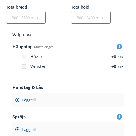
Totalbredd
Totalhöjd
Välj tillval
Hängning
Måste anges!
Höger
+0
SEK
Vänster
+0
SEK
Handtag & Lås
Lägg till
Spröjs
Lägg till
+1
+2
+3
+5
+6
+7
+9
+10
+11
+13
+14
+4
+6
+8
+10
2
305
3
595
4
900
5
205
6
525
7
875
8
150
9
425
10
775
11
050
12
325
1ver
680
1ver
525
1ver
325
1ver
125