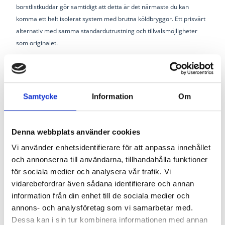
borstlistkuddar gör samtidigt att detta är det närmaste du kan
komma ett helt isolerat system med brutna köldbryggor. Ett prisvärt
alternativ med samma standardutrustning och tillvalsmöjligheter
som originalet.
Vår - sommar - höst
Samtycke
Information
Om
Maximal säsongsförlängning
Denna webbplats använder cookies
utan användning av bruten
köldbrygga i glaspartierna.
Vi använder enhetsidentifierare för att anpassa innehållet
och annonserna till användarna, tillhandahålla funktioner
Isolerglas U-värde mellan
för sociala medier och analysera vår trafik. Vi
1,9 - 3,0
vidarebefordrar även sådana identifierare och annan
information från din enhet till de sociala medier och
annons- och analysföretag som vi samarbetar med.
Dubbelhärdat säkerhetsglas i
dörrar och fasta
Dessa kan i sin tur kombinera informationen med annan