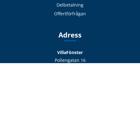
Delbetalning
Offertförfrågan
Adress
VillaFönster
Pollengatan 16
432 48 Varberg
Sverige
Hitta till oss
Kontakt
info@villafonster.se
0771 - 690 690