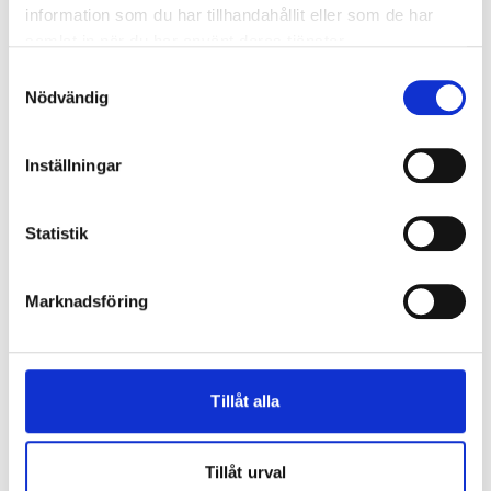
partier som standard
information som du har tillhandahållit eller som de har
Måttanpassat utan extra kostnad
samlat in när du har använt deras tjänster.
Skjutpartierna är försedda med rostfria, ställbara
Samtyckesval
kullagrade boggiehjul.
Nödvändig
Snäpphandtag insida är standard som lås invändigt,
och vid genomgående handtag kan du få olika
Inställningar
låsvarianter
Tillval: Isolerglas D4-9 Superenergi
Tillval: Nyckellåsning i snäpphandtag ut- eller
Statistik
invändigt vid genomgående handtag
Tillval: ISEO hakregellås
Marknadsföring
Tillval: Vädringsfönster i fast parti
Standardkulör RAL 9010
Tillåt alla
Tillåt urval