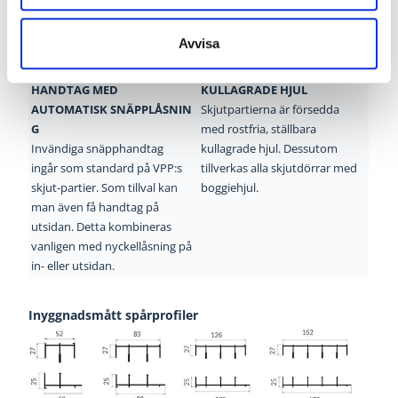
Avvisa
HANDTAG MED
KULLAGRADE HJUL
AUTOMATISK
SNÄPPLÅSNIN
Skjutpartierna är försedda
G
med rostfria, ställbara
Invändiga snäpphandtag
kullagrade hjul. Dessutom
ingår som standard på VPP:s
tillverkas alla skjutdörrar med
skjut-partier. Som tillval kan
boggiehjul.
man även få handtag på
utsidan. Detta kombineras
vanligen med nyckellåsning på
in- eller utsidan.
Inyggnadsmått spårprofiler