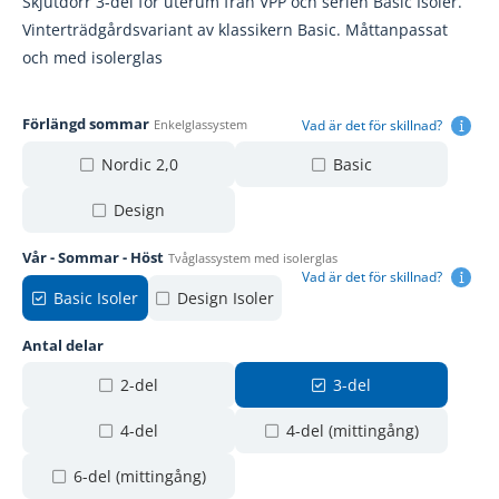
Skjutdörr 3-del för uterum från VPP och serien Basic Isoler.
Vinterträdgårdsvariant av klassikern Basic. Måttanpassat
och med isolerglas
Förlängd sommar
Vad är det för skillnad?
Enkelglassystem
Nordic 2,0
Basic
Design
Vår - Sommar - Höst
Tvåglassystem med isolerglas
Vad är det för skillnad?
Basic Isoler
Design Isoler
Antal delar
2-del
3-del
4-del
4-del (mittingång)
6-del (mittingång)