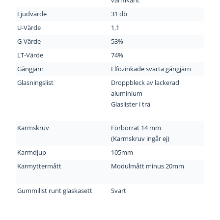
varmkant
Ljudvärde
31 db
U-Värde
1,1
G-Värde
53%
LT-Värde
74%
Gångjärn
Elfözinkade svarta gångjärn
Glasningslist
Droppbleck av lackerad
aluminium
Glaslister i
trä
Karmskruv
Förborrat 14 mm
(Karmskruv ingår ej)
Karmdjup
105mm
Karmyttermått
Modulmått minus 20mm
Gummilist runt glaskasett
Svart