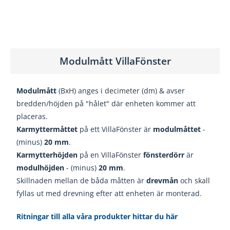
Modulmått VillaFönster
Modulmått
(BxH) anges i decimeter (dm) & avser
bredden/höjden på "hålet" där enheten kommer att
placeras.
Karmyttermåttet
på ett VillaFönster är
modulmåttet
-
(minus)
20
mm
.
Karmytterhöjden
på en VillaFönster
fönsterdörr
är
modulhöjden
- (minus)
20
mm
.
Skillnaden mellan de båda måtten är
drevmån
och skall
fyllas ut med drevning efter att enheten är monterad.
Ritningar till alla våra produkter hittar du här