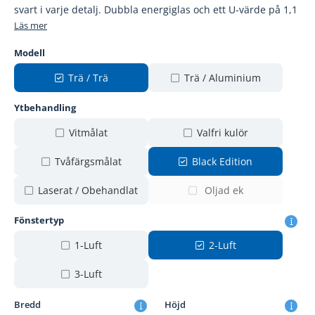
svart i varje detalj. Dubbla energiglas och ett U-värde på 1,1
Läs mer
Modell
Trä / Trä
Trä / Aluminium
Ytbehandling
Vitmålat
Valfri kulör
Tvåfärgsmålat
Black Edition
Laserat / Obehandlat
Oljad ek
Fönstertyp
1-Luft
2-Luft
3-Luft
Bredd
Höjd