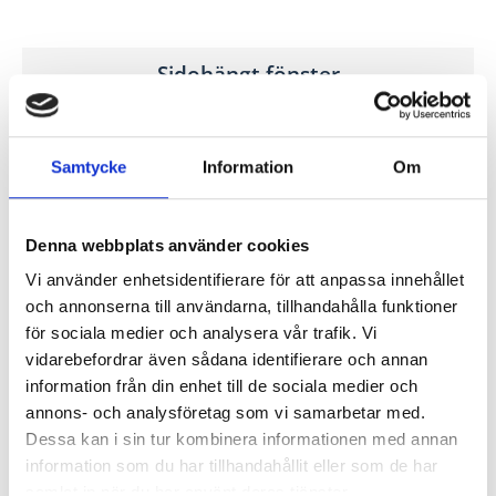
Sidohängt fönster
Våra sidohängda fönster har klassiska gångjärn, handtag
& spanjolett.
Samtycke
Information
Om
Denna webbplats använder cookies
Vi använder enhetsidentifierare för att anpassa innehållet
och annonserna till användarna, tillhandahålla funktioner
för sociala medier och analysera vår trafik. Vi
vidarebefordrar även sådana identifierare och annan
information från din enhet till de sociala medier och
annons- och analysföretag som vi samarbetar med.
Dessa kan i sin tur kombinera informationen med annan
information som du har tillhandahållit eller som de har
samlat in när du har använt deras tjänster.