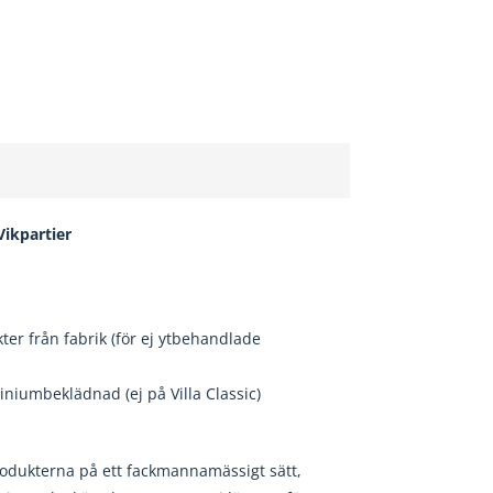
 Vikpartier
er från fabrik (för ej ytbehandlade
niumbeklädnad (ej på Villa Classic)
rodukterna på ett fackmannamässigt sätt,