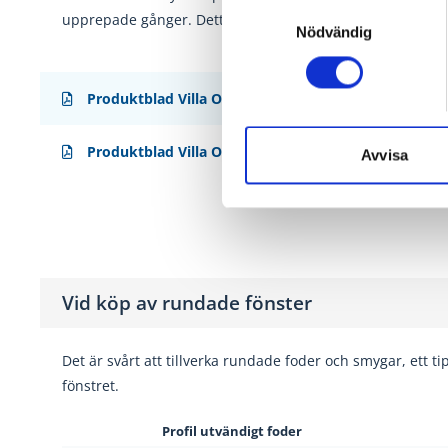
Samtyckesval
upprepade gånger. Detta resulterar i
branschens bästa fi
Nödvändig
Produktblad Villa Original
Produktblad Villa Original (inåtgående)
Avvisa
Vid köp av rundade fönster
Det är svårt att tillverka rundade foder och smygar, ett t
fönstret.
Profil utvändigt foder