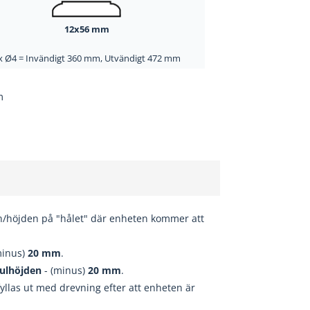
12x56 mm
x Ø4 =
Invändigt
360 mm,
Utvändigt
472 mm
m
n/höjden på "hålet" där enheten kommer att
minus)
20
mm
.
ulhöjden
- (minus)
20
mm
.
fyllas ut med drevning efter att enheten är