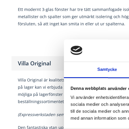
Ett modernt 3-glas fönster har tre tätt sammanfogade iso
metallister och spalter som ger utmärkt isolering och hög 
försluten, så att inget kan smita in eller ut ur spalterna.
Villa Original
Samtycke
Villa Original är kvalitetsprodukten som fått äran bli vårt
på lager kan vi erbjuda Sveriges bästa leveranstid. Tack 
Denna webbplats använder 
möjliga på lagerfönster blir utbudet och flexibiliteten osla
Vi använder enhetsidentifierar
beställningssortimentet, här finns enorma möjligheter oc
sociala medier och analysera 
till de sociala medier och a
(Expressverkstaden semesterstängd v. 29-32)
med annan information som du 
Den fantastiska ytan uppnås genom en unik
process där 