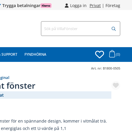
Trygga betalningar
Logga in
Privat
|
Företag
& SUPPORT
FYNDHÖRNA
(0)
Art. nr:
B1800-0505
iginal
t fönster
at
(3106-)
nster för en spännande design, kommer i vitmålat trä.
energiglas och ett U-värde på 1,1