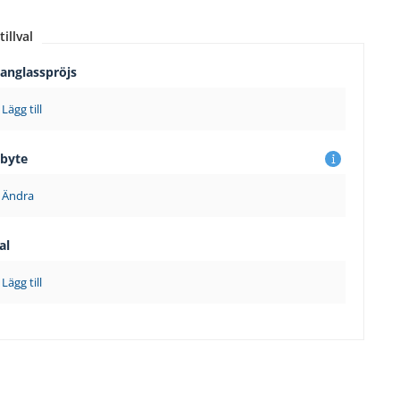
tillval
langlasspröjs
Lägg till
sbyte
Ändra
al
Lägg till