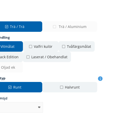
Trä / Trä
Trä / Aluminium
ndling
Vitmålat
Valfri kulör
Tvåfärgsmålat
ack Edition
Laserat / Obehandlat
Oljad ek
rtyp
Runt
Halvrunt
 Höjd