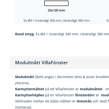
22x120 mm
Ex Ø4 = Invändigt 350 mm, Utvändigt 590 mm
E
Rund smyg
: Ex Ø4 = Invändigt 340 mm, Utvändigt 384 m
Modulmått VillaFönster
Modulmått
(BxH) anges i decimeter (dm) & avser bredde
placeras.
Karmyttermåttet
på ett VillaFönster är
modulmåttet
- (
Karmytterhöjden
på en VillaFönster
fönsterdörr
är
mod
Skillnaden mellan de båda måtten är
drevmån
och skall 
monterad.