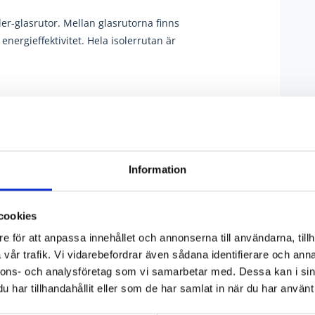
ler-glasrutor
. Mellan glasrutorna finns
energieffektivitet. Hela isolerrutan är
Information
 lagersortiment. Med över 500 olika varianter
vare
Expressverkstaden
och tillvalen som är
cookies
gbar. Flexibiliteten speglar sig även i
e för att anpassa innehållet och annonserna till användarna, tillh
h få begränsningar.
vår trafik. Vi vidarebefordrar även sådana identifierare och anna
nnons- och analysföretag som vi samarbetar med. Dessa kan i sin
har tillhandahållit eller som de har samlat in när du har använt 
träprofilerna slipas, spacklas och
målas