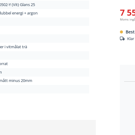
502-Y (Vit) Glans 25
7 5
 dubbel energi + argon
Moms ing
Best
Klar
ter i vitmålat trä
orrat
m
mått minus 20mm