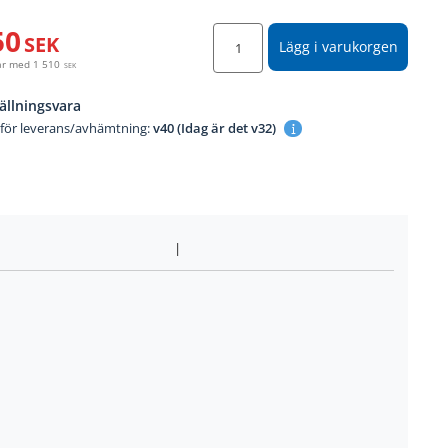
50
SEK
Lägg i varukorgen
år med
1 510
SEK
ällningsvara
 för leverans/avhämtning:
v40 (Idag är det v32)