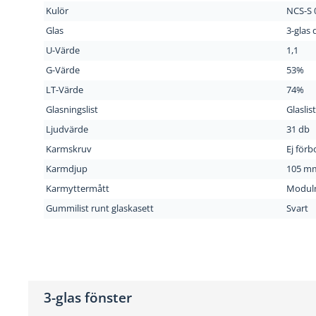
Kulör
NCS-S 0
Glas
3-glas
U-Värde
1,1
G-Värde
53%
LT-Värde
74%
Glasningslist
Glaslis
Ljudvärde
31 db
Karmskruv
Ej förb
Karmdjup
105 m
Karmyttermått
Modul
Gummilist runt glaskasett
Svart
3-glas fönster