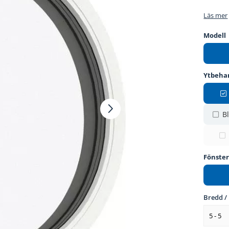
Läs mer
Modell
Ytbeha
Bl
Fönste
Bredd /
5 - 5