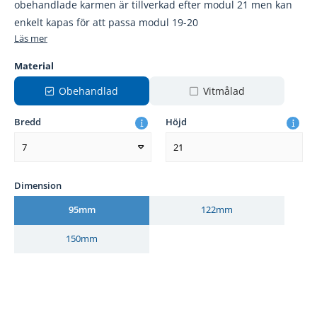
obehandlade karmen är tillverkad efter modul 21 men kan
enkelt kapas för att passa modul 19-20
Läs mer
Material
Obehandlad
Vitmålad
Bredd
Höjd
7
21
Dimension
95mm
122mm
150mm