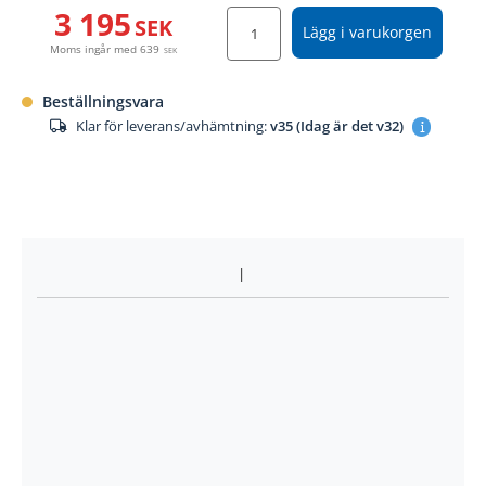
3 195
SEK
Lägg i varukorgen
Moms ingår med
639
SEK
Beställningsvara
Klar för leverans/avhämtning:
v35 (Idag är det v32)