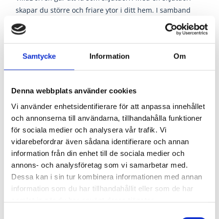
skapar du större och friare ytor i ditt hem. I samband
med renovering kan du satsa på en dörr som är infälld i
väggen. Dörrarna levereras med stilrent skålhandtag i
krom.
Samtycke
Information
Om
Tänk på att du måste välja till skjutdörrsanpassning vid
köp av din nya innerdörr.
Denna webbplats använder cookies
Vi använder enhetsidentifierare för att anpassa innehållet
Dokument
och annonserna till användarna, tillhandahålla funktioner
för sociala medier och analysera vår trafik. Vi
vidarebefordrar även sådana identifierare och annan
information från din enhet till de sociala medier och
Monteringsanvisning 95mm
annons- och analysföretag som vi samarbetar med.
Dessa kan i sin tur kombinera informationen med annan
Monteringsanvisning 120-150mm
information som du har tillhandahållit eller som de har
samlat in när du har använt deras tjänster.
Mått på pocketkarm
Samtyckesval