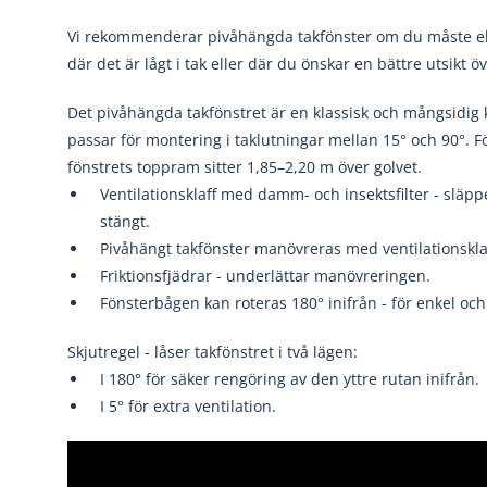
Vi rekommenderar pivåhängda takfönster om du måste eller
där det är lågt i tak eller där du önskar en bättre utsikt 
Det pivåhängda takfönstret är en klassisk och mångsidig ko
passar för montering i taklutningar mellan 15° och 90°.
fönstrets toppram sitter 1,85–2,20 m över golvet.
Ventilationsklaff med damm- och insektsfilter - släppe
stängt.
Pivåhängt takfönster manövreras med ventilationsklaffe
Friktionsfjädrar - underlättar manövreringen.
Fönsterbågen kan roteras 180° inifrån - för enkel oc
Skjutregel - låser takfönstret i två lägen:
I 180° för säker rengöring av den yttre rutan inifrån.
I 5° för extra ventilation.