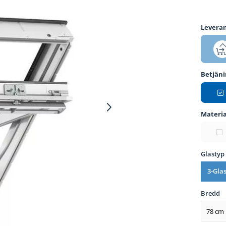
Leveran
Betjän
Materia
Glastyp
3-Gla
Bredd
78 cm