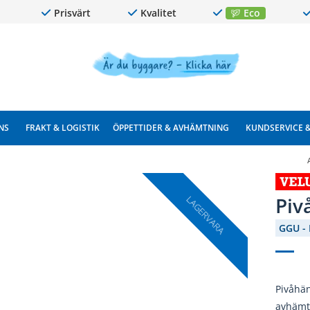
Prisvärt
Kvalitet
Eco
NS
FRAKT & LOGISTIK
ÖPPETTIDER & AVHÄMTNING
KUNDSERVICE 
Piv
LAGERVARA
GGU -
Pivåhän
avhämt