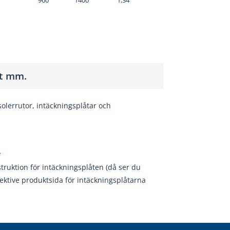
960
1400
1,34
nt mm.
solerrutor, intäckningsplåtar och
r
struktion för intäckningsplåten (då ser du
ektive produktsida för intäckningsplåtarna