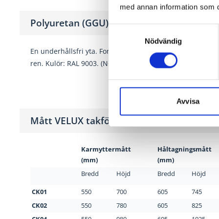
med annan information som du 
Polyuretan (GGU)
Samtyckesval
Nödvändig
En underhållsfri yta. Formgjuten polyuretan av hög kvalite
ren. Kulör: RAL 9003. (NCS S0500-N)
Avvisa
Mått VELUX takfönster
Karmyttermått
Håltagningsmått
(mm)
(mm)
Bredd
Höjd
Bredd
Höjd
CK01
550
700
605
745
CK02
550
780
605
825