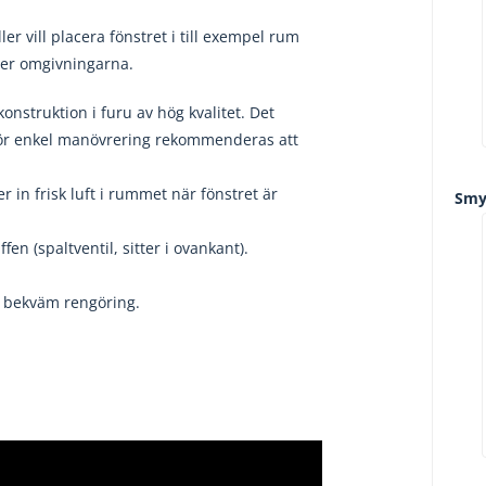
 vill placera fönstret i till exempel rum
över omgivningarna.
nstruktion i furu av hög kvalitet. Det
 För enkel manövrering rekommenderas att
r in frisk luft i rummet när fönstret är
Smy
n (spaltventil, sitter i ovankant).
h bekväm rengöring.