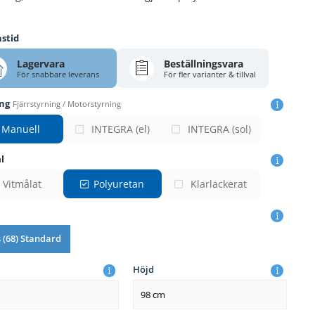
stid
Lagervara
Beställningsvara
För snabbare leverans
För fler varianter & tillval
ing
Fjärrstyrning / Motorstyrning
Manuell
INTEGRA (el)
INTEGRA (sol)
l
Vitmålat
Polyuretan
Klarlackerat
s (68) Standard
Höjd
98 cm