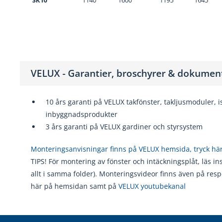
SK10
1140
1600
1195
1645
VELUX - Garantier, broschyrer & dokume
10 års garanti på VELUX takfönster, takljusmoduler, i
inbyggnadsprodukter
3 års garanti på VELUX gardiner och styrsystem
Monteringsanvisningar finns på VELUX hemsida, tryck hä
TIPS! För montering av fönster och intäckningsplåt, läs in
allt i samma folder). Monteringsvideor finns även på resp
här på hemsidan samt på
VELUX youtubekanal