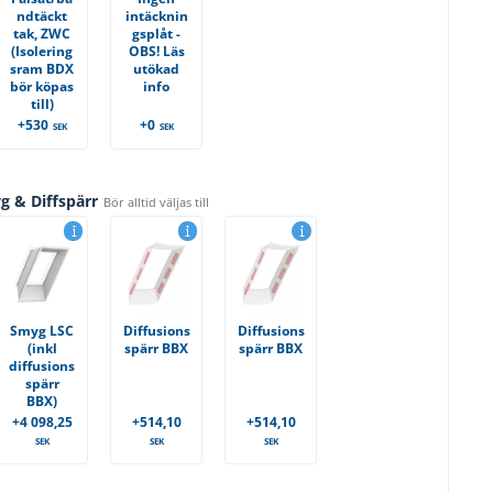
ndtäckt
intäcknin
tak, ZWC
gsplåt -
(Isolering
OBS! Läs
sram BDX
utökad
bör köpas
info
till)
+530
+0
SEK
SEK
g & Diffspärr
Bör alltid väljas till
Smyg LSC
Diffusions
Diffusions
(inkl
spärr BBX
spärr BBX
diffusions
spärr
BBX)
+4 098,25
+514,10
+514,10
SEK
SEK
SEK