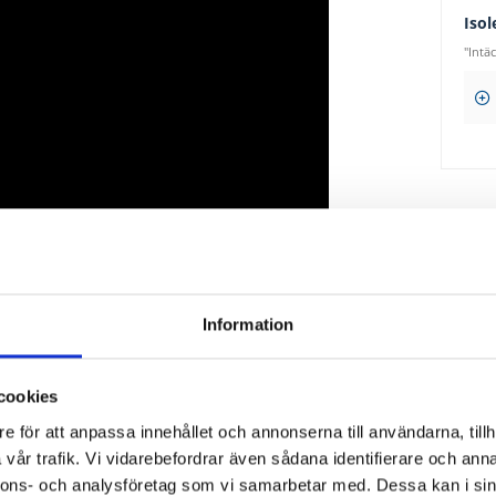
Isol
"Intä
7 9
Moms ing
Information
18 st
Klar
cookies
e för att anpassa innehållet och annonserna till användarna, tillh
vår trafik. Vi vidarebefordrar även sådana identifierare och anna
nnons- och analysföretag som vi samarbetar med. Dessa kan i sin