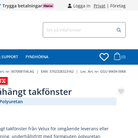
Trygga betalningar
Logga in
Privat
|
Företag
& SUPPORT
FYNDHÖRNA
(0)
Art. nr:
007008154LAG
EAN:
5702328323162
Lev. Art. nr:
GGU MK04 0068
åhängt takfönster
 Polyuretan
(2560-)
gt takfönster från Velux för omgående leverans eller
ning, underhållsfritt med formgjuten polyuretan