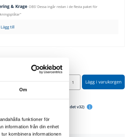
ering & Krage
OBS! Dessa ingår redan i de flesta paket för
ckningsplåtar"
Lägg till
05,50
SEK
Lägg i varukorgen
år med
1 581,10
SEK
Om
 i lager
 för leverans/avhämtning:
v32 (Idag är det v32)
andahålla funktioner för
n information från din enhet
 tur kombinera informationen