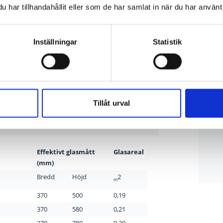
har tillhandahållit eller som de har samlat in när du har använt 
Inställningar
Statistik
t skyddar kärnan av trä och är lätt att torka
Tillåt urval
Effektivt glasmått
Glasareal
(mm)
Bredd
Höjd
2
m
370
500
0,19
370
580
0,21