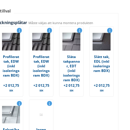
tillval
äckningsplåtar
Måste väljas att kunna montera produkten
Profilerat
Profilerat
Släta
Slätt tak,
tak, EDW
tak, EDW
takpanno
EDL (inkl
(inkl
(inkl
r, EDT
isolerings
isolerings
isolerings
(inkl
ram BDX)
ram BDX)
ram BDX)
isolerings
ram BDX)
+2 012,75
+2 012,75
+2 012,75
+2 012,75
SEK
SEK
SEK
SEK
Falsat/ba
Ingen