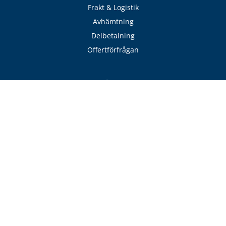
Frakt & Logistik
Avhämtning
Delbetalning
Offertförfrågan
Adress
VillaFönster
Pollengatan 16
432 48 Varberg
Sverige
Hitta till oss
Kontakt