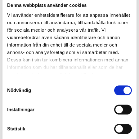
(minus)
10 mm
.
Denna webbplats använder cookies
Karmytterhöjden
på dörren är
modulhöjden
- (minus)
Vi använder enhetsidentifierare för att anpassa innehållet
10 mm.
och annonserna till användarna, tillhandahålla funktioner
för sociala medier och analysera vår trafik. Vi
Dörrbladsmått (själva dörren)
vidarebefordrar även sådana identifierare och annan
information från din enhet till de sociala medier och
Enkeldö
Bredd
annons- och analysföretag som vi samarbetar med.
rr
Dessa kan i sin tur kombinera informationen med annan
7
8
9
10
information som du har tillhandahållit eller som de har
19
625 x
725 x
825 x
925 x
samlat in när du har använt deras tjänster.
1840
1840
1840
1840
Samtyckesval
Höjd
20
625 x
725 x
825 x
925 x
Nödvändig
1940
1940
1940
1940
21
625 x
725 x
825 x
925 x
2040
2040
2040
2040
Inställningar
Statistik