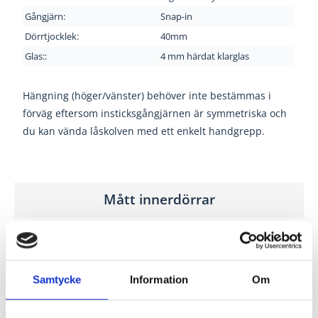
Gångjärn:
Snap-in
Dörrtjocklek:
40mm
Glas::
4 mm härdat klarglas
Hängning (höger/vänster) behöver inte bestämmas i
förväg eftersom insticksgångjärnen är symmetriska och
du kan vända låskolven med ett enkelt handgrepp.
Mått innerdörrar
Måttet du väljer vid beställning är
modulmått
(BxH) och
anges i decimeter (dm), det avser bredden/höjden på
"hålet" där enheten kommer att placeras.
Samtycke
Information
Om
Karmytterbredden
på dörren är
modulbredden
-