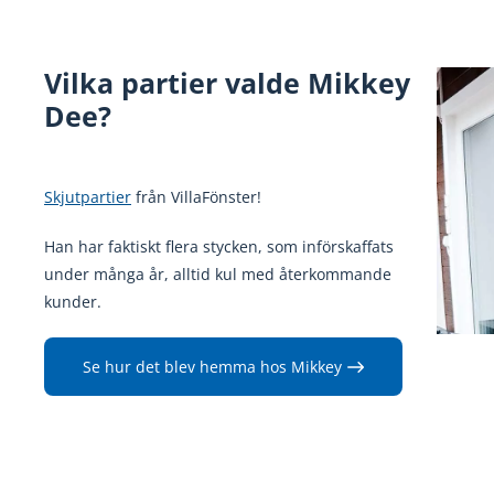
Vilka partier valde Mikkey
Dee?
Skjutpartier
från VillaFönster!
Han har faktiskt flera stycken, som införskaffats
under många år, alltid kul med återkommande
kunder.
Se hur det blev hemma hos Mikkey