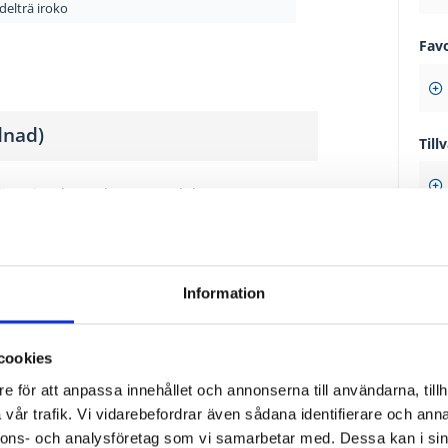
ädelträ iroko
Fav
dnad)
Tillv
ch öppningsbara glasytor med den senaste
 neråt, då lyfts beslaget upp och dörren
t och mjuk gång samt underlättar öppning
Information
75 
cookies
Moms ing
e för att anpassa innehållet och annonserna till användarna, tillh
vår trafik. Vi vidarebefordrar även sådana identifierare och anna
Best
nnons- och analysföretag som vi samarbetar med. Dessa kan i sin
Klar