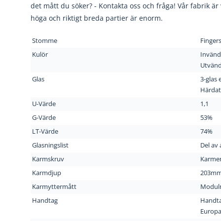
det mått du söker? - Kontakta oss och fråga! Vår fabrik är vä
höga och riktigt breda partier är enorm.
Stomme
Fingers
Kulör
Invänd
Utvänd
Glas
3-glas 
Härdat 
U-Värde
1,1
G-Värde
53%
LT-Värde
74%
Glasningslist
Del av
Karmskruv
Karmen
Karmdjup
203m
Karmyttermått
Modul
Handtag
Handta
Europac