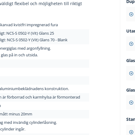
Dup
ldigt flexibel och möjligheten till riktigt
karvad kvistfri impregnerad fura
Uta
igt:
NCS-S 0502-Y (Vit) Glans 25
igt: NCS-S 0502-Y
(Vit)
Glans 70 - Blank
energiglas med argonfyllning.
glas på in och utsida.
Gla
 aluminiumbeklädnadens konstruktion.
Gla
 är förborrad och karmhylsa är förmonterad
m
mått minus 20mm
Sta
g med invändig cylinderlåsning.
ylinder ingår.