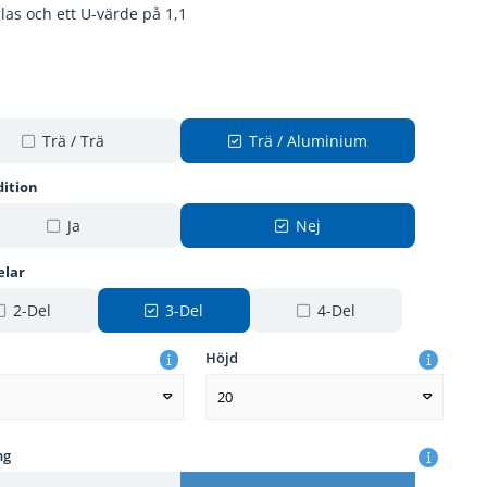
las och ett U-värde på 1,1
Trä / Trä
Trä / Aluminium
dition
Ja
Nej
elar
2-Del
3-Del
4-Del
Höjd
20
ng