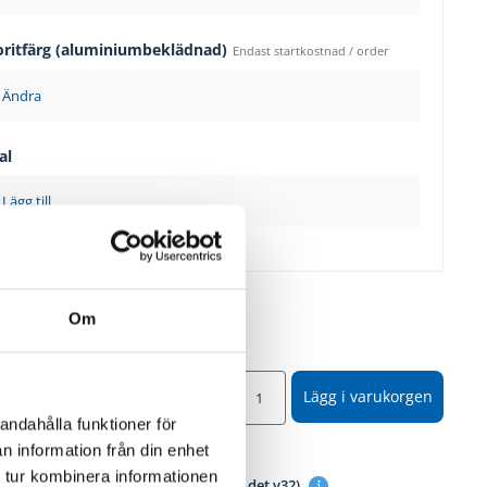
oritfärg (aluminiumbeklädnad)
Endast startkostnad / order
Ändra
al
Lägg till
Om
200
SEK
Lägg i varukorgen
år med
15 040
SEK
andahålla funktioner för
n information från din enhet
ällningsvara
 tur kombinera informationen
 för leverans/avhämtning:
v43 (Idag är det v32)