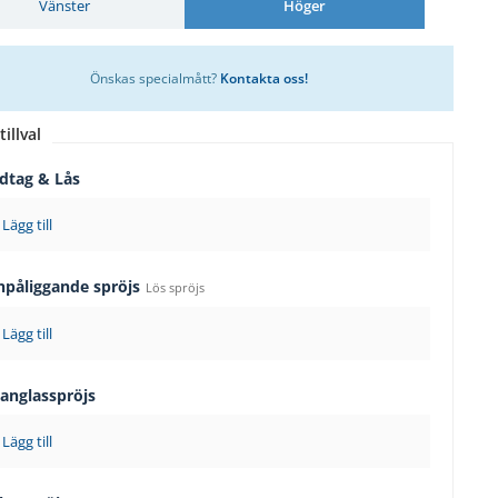
Vänster
Höger
Önskas specialmått?
Kontakta oss!
tillval
dtag & Lås
Lägg till
npåliggande spröjs
Lös spröjs
Lägg till
langlasspröjs
Lägg till