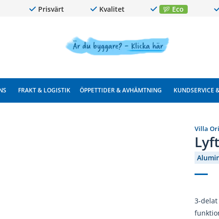
Prisvärt
Kvalitet
Eco
NS
FRAKT & LOGISTIK
ÖPPETTIDER & AVHÄMTNING
KUNDSERVICE 
Villa Or
Lyf
Alumi
3-delat
funkti