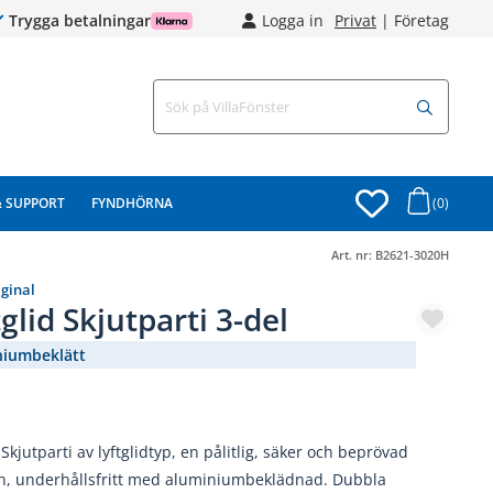
Trygga betalningar
Logga in
Privat
|
Företag
& SUPPORT
FYNDHÖRNA
(0)
Art. nr:
B2621-3020H
iginal
tglid Skjutparti 3-del
niumbeklätt
(3135-13)
 Skjutparti av lyftglidtyp, en pålitlig, säker och beprövad
on, underhållsfritt med aluminiumbeklädnad. Dubbla