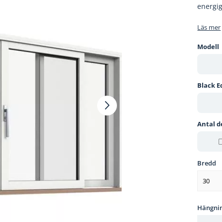
energig
Läs mer
Modell
Black E
Antal d
Bredd
30
Hängni