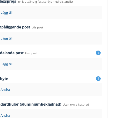
lexspröjs
In- & utvändig fast spröjs med distanslist
Lägg till
npåliggande post
Lös post
Lägg till
sdelande post
Fast post
Lägg till
sbyte
Ändra
ndardkulör (aluminiumbeklädnad)
Utan extra kostnad
Ändra