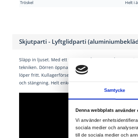
Tröskel
Helt i 
Skjutparti - Lyftglidparti (aluminiumbeklä
Släpp in ljuset. Med ett skjutarti från kan du få stora o
tekniken. Dörren öppnas enkelt genom att handtaget vrids
löper fritt. Kullagerförsedda hjul i underkant ger en tys
och stängning. Helt enkelt genialiskt!
Samtycke
Denna webbplats använder 
Vi använder enhetsidentifierar
sociala medier och analysera 
till de sociala medier och a