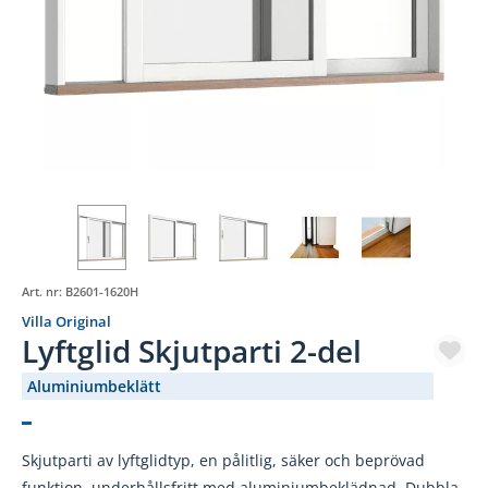
Art. nr:
B2601-1620H
Villa Original
Lyftglid Skjutparti 2-del
Aluminiumbeklätt
(3133-)
Skjutparti av lyftglidtyp, en pålitlig, säker och beprövad
funktion, underhållsfritt med aluminiumbeklädnad. Dubbla