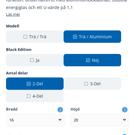
energiglas och ett U-värde på 1,1
Läs mer
Modell
Trä / Trä
Trä / Aluminium
Black Edition
Ja
Nej
Antal delar
2-Del
3-Del
4-Del
Bredd
Höjd
16
20