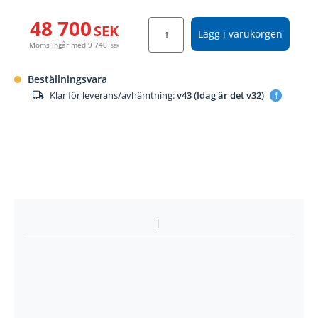
48 700
SEK
Lägg i varukorgen
Moms ingår med
9 740
SEK
Beställningsvara
Klar för leverans/avhämtning:
v43 (Idag är det v32)