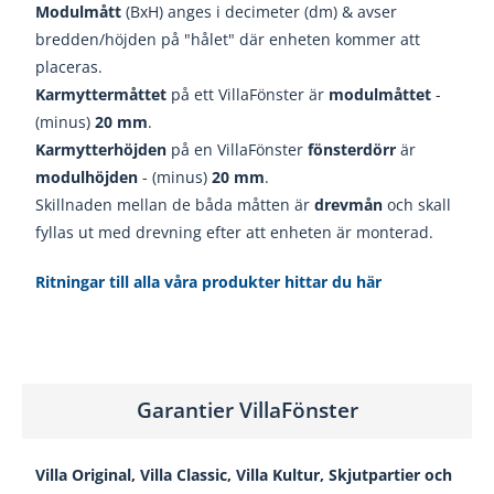
Modulmått
(BxH) anges i decimeter (dm) & avser
bredden/höjden på "hålet" där enheten kommer att
placeras.
Karmyttermåttet
på ett VillaFönster är
modulmåttet
-
(minus)
20
mm
.
Karmytterhöjden
på en VillaFönster
fönsterdörr
är
modulhöjden
- (minus)
20
mm
.
Skillnaden mellan de båda måtten är
drevmån
och skall
fyllas ut med drevning efter att enheten är monterad.
Ritningar till alla våra produkter hittar du här
Garantier VillaFönster
Villa Original, Villa Classic, Villa Kultur, Skjutpartier och