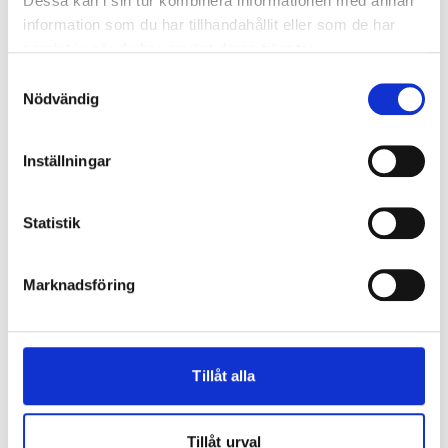
Dessa kan i sin tur kombinera informationen med annan
Större partier har 6 mm härdat
information som du har tillhandahållit eller som de har
glas på in och utsida:
samlat in när du har använt deras tjänster.
33x24 och större
Samtyckesval
34x22 och större
Nödvändig
36x21 och större
38x20 och större
Inställningar
U-Värde
1,1
G-Värde
53%
Statistik
LT-Värde
74%
Glasningslist
Del av
Marknadsföring
aluminiumbeklädnadens
konstruktion.
Karmskruv
Karmen är förborrad och
karmhylsa är förmonterad
Tillåt alla
Karmdjup
203mm
Karmyttermått
Modulmått minus 20mm
Tillåt urval
Handtag
Handtag med invändig