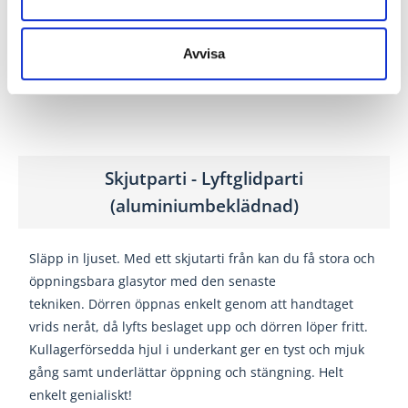
cylinderlåsning.
Europacylinder ingår.
Avvisa
Tröskel
Helt i ädelträ iroko
Skjutparti - Lyftglidparti
(aluminiumbeklädnad)
Släpp in ljuset. Med ett skjutarti från kan du få stora och
öppningsbara glasytor med den senaste
tekniken. Dörren öppnas enkelt genom att handtaget
vrids neråt, då lyfts beslaget upp och dörren löper fritt.
Kullagerförsedda hjul i underkant ger en tyst och mjuk
gång samt underlättar öppning och stängning. Helt
enkelt genialiskt!