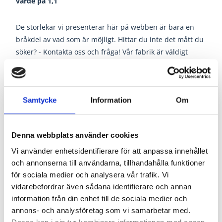
värde på 1,1
De storlekar vi presenterar här på webben är bara en
bråkdel av vad som är möjligt. Hittar du inte det mått du
söker? - Kontakta oss och fråga! Vår fabrik är väldigt
flexibel och möjligheten till riktigt höga och riktigt breda
partier är enorm.
Stomme
Fingerskarvad
Samtycke
Information
Om
kvistfri impregnerad fura
Kulör
Invändigt:
NCS-S 0502-Y (Vit)
Glans 25
Denna webbplats använder cookies
Utvändigt: NCS-S 0502-
Vi använder enhetsidentifierare för att anpassa innehållet
Y
(Vit)
Glans 70 - Blank
och annonserna till användarna, tillhandahålla funktioner
Glas
3-glas energiglas med
för sociala medier och analysera vår trafik. Vi
argonfyllning.
vidarebefordrar även sådana identifierare och annan
4 mm härdat glas på in och
information från din enhet till de sociala medier och
utsida.
annons- och analysföretag som vi samarbetar med.