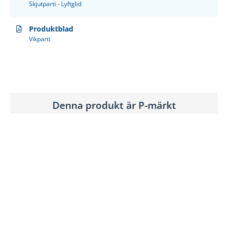
Skjutparti - Lyftglid
Produktblad
Vikparti
Denna produkt är P-märkt
Den svenska P-Certifieringen utfärdas av SP Certifiering,