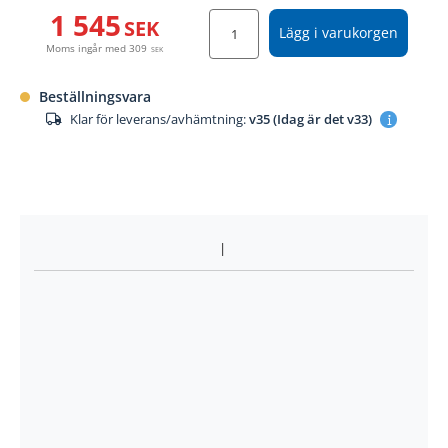
1 545
SEK
Lägg i varukorgen
Moms ingår med
309
SEK
Beställningsvara
Klar för leverans/avhämtning:
v35 (Idag är det v33)