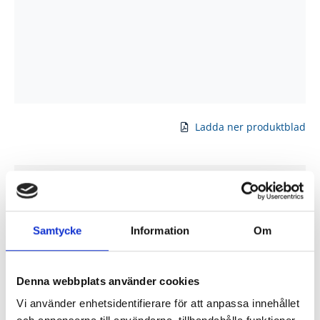
Ladda ner produktblad
Produktinformation
Kvistfria vitmålade karmsidor till parinnerdörrar med
Samtycke
Information
Om
tätningslist och snap-in funktion. Komplettera med
överstycke
Denna webbplats använder cookies
Kulör
: NCS S0502-Y, vit som passar till alla våra
Vi använder enhetsidentifierare för att anpassa innehållet
vita innerdörrar.