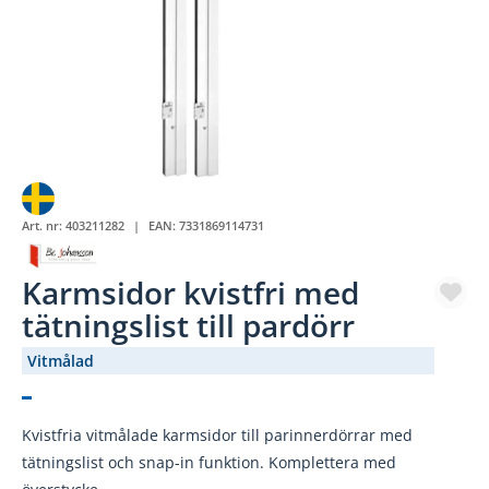
Art. nr:
403211282
EAN:
7331869114731
Karmsidor kvistfri med
tätningslist till pardörr
Vitmålad
(2782-)
Kvistfria vitmålade karmsidor till parinnerdörrar med
tätningslist och snap-in funktion. Komplettera med