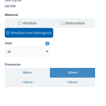
överstycke
Läs mer
Material
Vitmålad
Obehandlad
Vitmålad med tätningslist
Höjd
20
Dimension
68mm
92mm
118mm
145mm