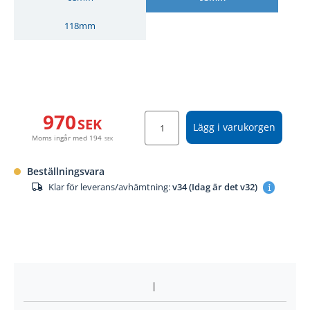
118mm
970
SEK
Lägg i varukorgen
Moms ingår med
194
SEK
Beställningsvara
Klar för leverans/avhämtning:
v34 (Idag är det v32)