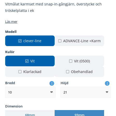
Vitmålat karmset med snap-in-gångjärn, överstycke och
tröskelplatta i ek
Läs mer
Modell
clever-line
ADVANCE-Line +Karm
Kulör
Vit
Vit (0500)
Klarlackad
Obehandlad
Bredd
Höjd
10
21
Dimension
68mm
93mm