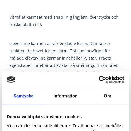
Vitmålat karmset med snap-in-gångjärn, överstycke och
tröskelplatta i ek
clever-line karmen är vår enklaste karm. Den täcker
funktionsbehovet för en karm. Trä som används för
målade clever-line karmar innehåller kvistar. Träets
egenskaper innebär att kvistar så småningom kan få ett
genombrott / missfärgning i ytan. Om du vill ha en
kvistfri karm rekommenderar vi vår +Karm.
Vid köp av ett swedoor karmset ingår en trsökelplatta i
Samtycke
Information
Om
paketet. Önskas falsad- eller badrumströskel köpes det
separat. Tröskeln som ingår i karmsetet plockas ej bort
utan hänger med ändå.
Denna webbplats använder cookies
Vi använder enhetsidentifierare för att anpassa innehållet