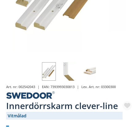
Art. nr:
002542043
EAN:
7393993030813
Lev. Art. nr:
03300300
Innerdörrskarm clever-line
Vitmålad
(1255-)