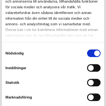
och annonserna till användarna, tillhandahålla funktioner
för sociala medier och analysera vår trafik. Vi
vidarebefordrar även sådana identifierare och annan
Broschyrer, produktblad,
information från din enhet till de sociala medier och
monteringsanvisningar
annons- och analysföretag som vi samarbetar med.
Dessa kan i sin tur kombinera informationen med annan
information som du har tillhandahållit eller som de har
Broschyr för ADVANCE-LINE och clever-line ytterdörrar
samlat in när du har använt deras tjänster.
och innerdörrar
Samtyckesval
Underhåll och skötsel
Nödvändig
Inställningar
Rätt mått och goda råd
Statistik
A-och B-mått
Marknadsföring