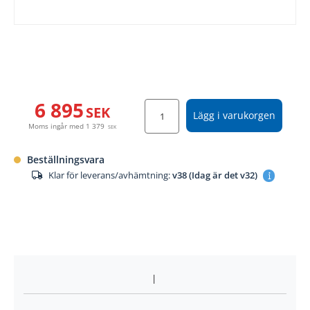
6 895
SEK
Lägg i varukorgen
Moms ingår med
1 379
SEK
Beställningsvara
Klar för leverans/avhämtning:
v38 (Idag är det v32)