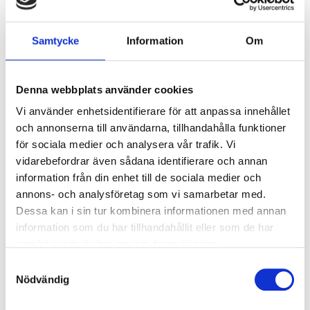
Br. Johanssons ”Innerdörr Helglas SP12” ger dig en
glasad, målad dörr med klassiska speglar. Den
Samtycke
Information
Om
kompakta konstruktionen ger dig en stabil dörr
Färg:
Vitmålad NCS S0502-Y
Denna webbplats använder cookies
Glansvärde:
35
Vi använder enhetsidentifierare för att anpassa innehållet
Låskista:
Ingår med nyckel
och annonserna till användarna, tillhandahålla funktioner
Gångjärn:
Snap-in
för sociala medier och analysera vår trafik. Vi
Dörrtjocklek:
40mm
vidarebefordrar även sådana identifierare och annan
information från din enhet till de sociala medier och
Glas::
4 mm härdat klarglas
annons- och analysföretag som vi samarbetar med.
Dessa kan i sin tur kombinera informationen med annan
Hängning (höger/vänster) behöver inte bestämmas i
information som du har tillhandahållit eller som de har
förväg eftersom insticksgångjärnen är symmetriska och
samlat in när du har använt deras tjänster.
du kan vända låskolven med ett enkelt handgrepp.
Samtyckesval
Nödvändig