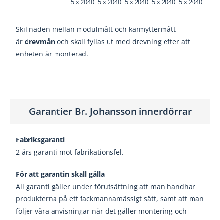
5 x 2040
5 x 2040
5 x 2040
5 x 2040
5 x 2040
Skillnaden mellan modulmått och karmyttermått
är
drevmån
och skall fyllas ut med drevning efter att
enheten är monterad.
Garantier Br. Johansson innerdörrar
Fabriksgaranti
2 års garanti mot fabrikationsfel.
För att garantin skall gälla
All garanti gäller under förutsättning att man handhar
produkterna på ett fackmannamässigt sätt, samt att man
följer våra anvisningar när det gäller montering och