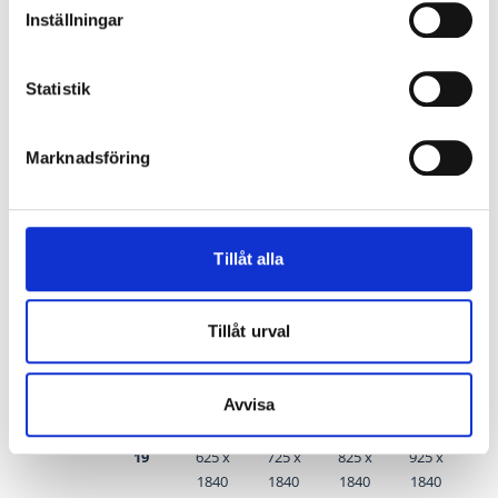
Mått innerdörrar
Inställningar
Måttet du väljer vid beställning är
modulmått
(BxH) och
Statistik
anges i decimeter (dm), det avser bredden/höjden på
"hålet" där enheten kommer att placeras.
Marknadsföring
Karmytterbredden
på dörren är
modulbredden
-
(minus)
10 mm
.
Karmytterhöjden
på dörren är
modulhöjden
- (minus)
Tillåt alla
10 mm.
Dörrbladsmått (själva dörren)
Tillåt urval
Enkeldö
Bredd
rr
Avvisa
7
8
9
10
19
625 x
725 x
825 x
925 x
1840
1840
1840
1840