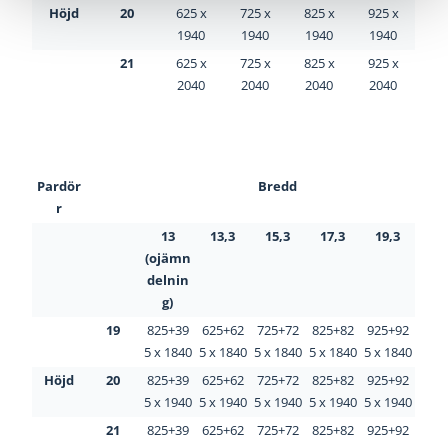
Höjd
20
625 x
725 x
825 x
925 x
1940
1940
1940
1940
21
625 x
725 x
825 x
925 x
2040
2040
2040
2040
Pardör
Bredd
r
13
13,3
15,3
17,3
19,3
(ojämn
delnin
g)
19
825+39
625+62
725+72
825+82
925+92
5 x 1840
5 x 1840
5 x 1840
5 x 1840
5 x 1840
Höjd
20
825+39
625+62
725+72
825+82
925+92
5 x 1940
5 x 1940
5 x 1940
5 x 1940
5 x 1940
21
825+39
625+62
725+72
825+82
925+92