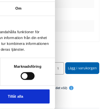
Lägg till
Om
skydd
Levereras omonterade
Lägg till
andahålla funktioner för
n information från din enhet
 tur kombinera informationen
deras tjänster.
550
SEK
Marknadsföring
Lägg i varukorgen
år med
3 910
SEK
ällningsvara
 för leverans/avhämtning:
v40 (Idag är det v32)
Tillåt alla