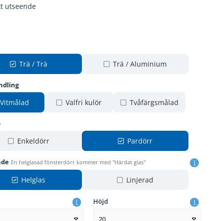
kt utseende
Trä / Trä
Trä / Aluminium
ndling
Vitmålad
Valfri kulör
Tvåfärgsmålad
p
Enkeldörr
Pardörr
nde
En helglasad fönsterdörr kommer med "Härdat glas"
Helglas
Linjerad
Höjd
20