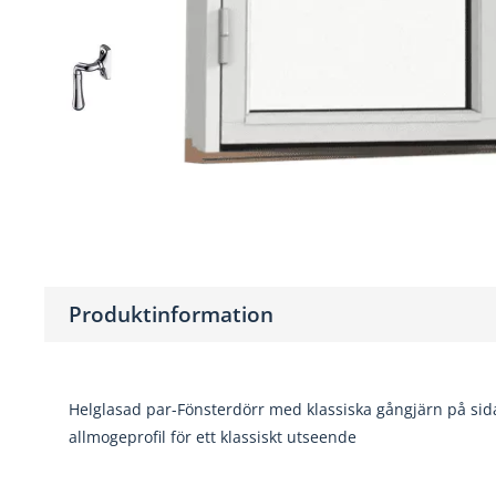
Produktinformation
1980
1180
Helglasad par-Fönsterdörr med klassiska gångjärn på sidan
allmogeprofil för ett klassiskt utseende