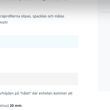
träprofilerna slipas, spacklas och
målas
nish!
n/höjden på "hålet" där enheten kommer att
minus)
20
mm
.