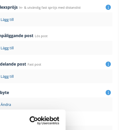
lexspröjs
In- & utvändig fast spröjs med distanslist
Lägg till
npåliggande post
Lös post
Lägg till
sdelande post
Fast post
Lägg till
sbyte
Ändra
al