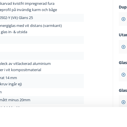
karvad kvistfri impregnerad fura
Dup
eprofil på invändig karm och båge
502-Y (Vit) Glans 25
energiglas med vit distans (varmkant)
glas in- & utsida
Uta
Gla
leck av vitlackerad aluminium
ter i vit kompositmaterial
rat 14 mm
ruv ingår ej)
Gla
m
mått minus 20mm
jörkö blankkrom
om standard (invändigt handtag)
Tillv
 svart vid val av Black Edition)