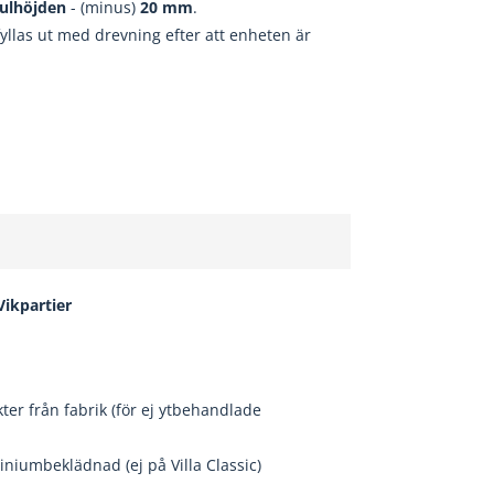
ulhöjden
- (minus)
20
mm
.
fyllas ut med drevning efter att enheten är
 Vikpartier
er från fabrik (för ej ytbehandlade
niumbeklädnad (ej på Villa Classic)