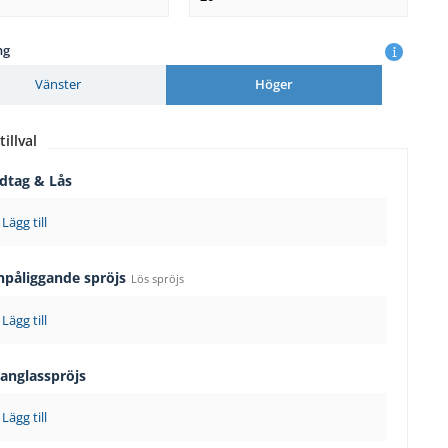
ng
Vänster
Höger
tillval
dtag & Lås
Lägg till
npåliggande spröjs
Lös spröjs
Lägg till
langlasspröjs
Lägg till