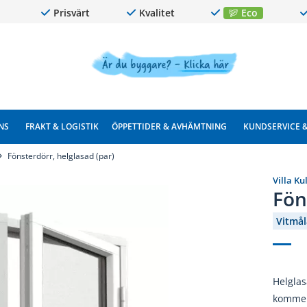
Prisvärt
Kvalitet
Eco
NS
FRAKT & LOGISTIK
ÖPPETTIDER & AVHÄMTNING
KUNDSERVICE 
Fönsterdörr, helglasad (par)
Villa Ku
Fön
Vitmå
Helglas
kommer 