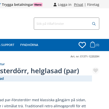
Trygga betalningar
Logga in
Privat
|
Företag
& SUPPORT
FYNDHÖRNA
(0)
Art. nr:
E1371-122020H
ltur
sterdörr, helglasad (par)
lad
(3057-)
ad par-Fönsterdörr med klassiska gångjärn på sidan,
i vitmålat trä. Traditionell retro allmogeprofil för ett