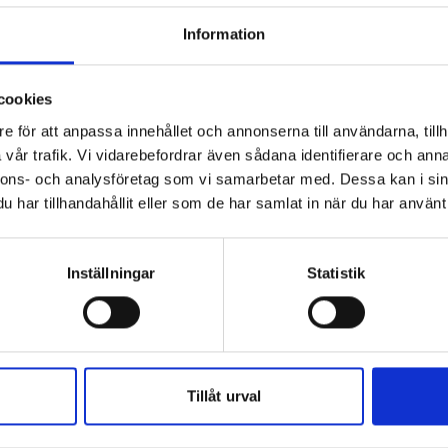
kade vita gångjärn
tssäkrade och justerbara
Information
slåsning. 2 hakkolvar, 2 kilkolvar
Sol
 via spanjoletten
cookies
ädelträ iroko
e för att anpassa innehållet och annonserna till användarna, tillh
vår trafik. Vi vidarebefordrar även sådana identifierare och anna
nnons- och analysföretag som vi samarbetar med. Dessa kan i sin
har tillhandahållit eller som de har samlat in när du har använt 
19 
Inställningar
Statistik
Moms ing
Best
Klar
il med modern teknik. Träfönster med 2-glas
Tillåt urval
fönsterkrokarna på insidan ger fönstret ett
 och smala profiler. För dig som söker ett