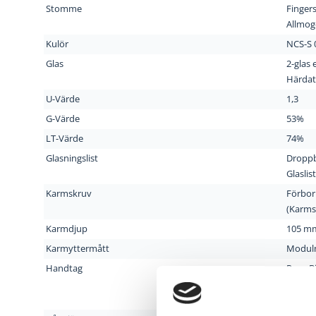
Stomme
Fingers
Allmog
Kulör
NCS-S 0
Glas
2-glas 
Härdat 
U-Värde
1,3
G-Värde
53%
LT-Värde
74%
Glasningslist
Droppb
Glaslis
Karmskruv
Förbor
(Karmsk
Karmdjup
105 m
Karmyttermått
Modul
Handtag
Roca B
LPGV s
(Blir ej