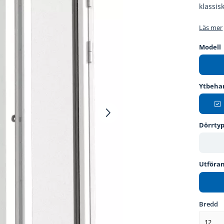
klassis
Läs mer
Modell
Ytbeha
Dörrty
Utföra
Bredd
12