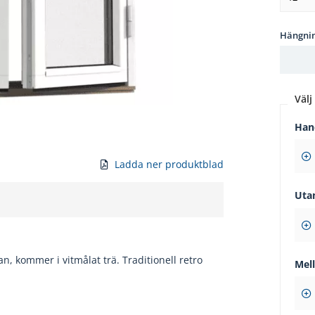
Hängni
Välj 
Han
Ladda ner produktblad
Uta
, kommer i vitmålat trä. Traditionell retro
Mel