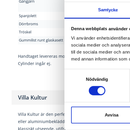
Gångjärn
Elfözin
Bakkan
Samtycke
Spanjolett
4-punkt
Dörrbroms
Steglös
Denna webbplats använder 
Tröskel
Helt i 
Vi använder enhetsidentifierar
Gummilist runt glaskasett
Svart
sociala medier och analysera 
till de sociala medier och a
Handtaget levereras monterat.
med annan information som du 
Cylinder ingår ej.
Samtyckesval
Nödvändig
Villa Kultur
Villa Kultur är den perfekta kombinationen av gammal st
Avvisa
eller aluminiumbeklädda med 3-glas. Allmogeprofilen och 
klassiskt utseende, utifrån upplever du klassiska gångjärn