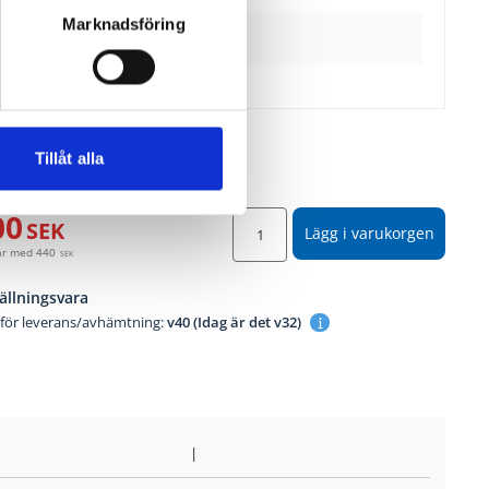
Marknadsföring
Lägg till
Tillåt alla
00
SEK
Lägg i varukorgen
år med
440
SEK
ällningsvara
 för leverans/avhämtning:
v40 (Idag är det v32)