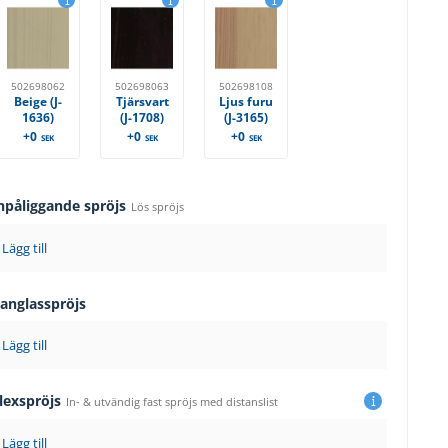
502698062
502698063
502698108
Beige (J-
Tjärsvart
Ljus furu
1636)
(J-1708)
(J-3165)
+0
+0
+0
SEK
SEK
SEK
npåliggande spröjs
Lös spröjs
Lägg till
langlasspröjs
Lägg till
lexspröjs
In- & utvändig fast spröjs med distanslist
Lägg till