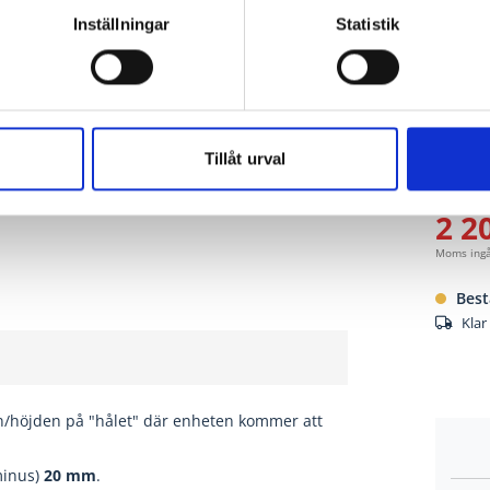
Inställningar
Statistik
ler-glasrutor
. Mellan glasrutorna finns
Tillåt urval
energieffektivitet. Hela isolerrutan är
2 2
Moms ing
Best
Klar
n/höjden på "hålet" där enheten kommer att
minus)
20
mm
.