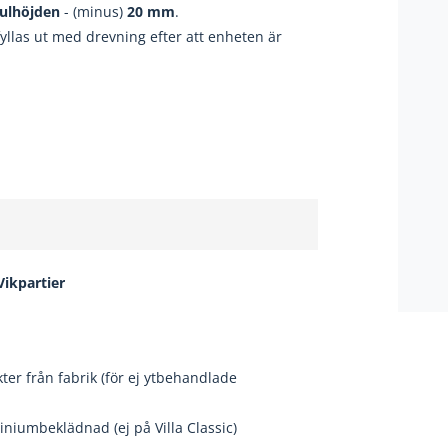
ulhöjden
- (minus)
20
mm
.
fyllas ut med drevning efter att enheten är
 Vikpartier
er från fabrik (för ej ytbehandlade
niumbeklädnad (ej på Villa Classic)