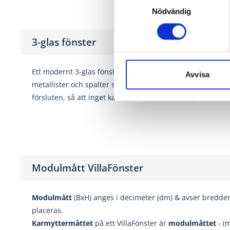
Nödvändig
3-glas fönster
Ett modernt 3-glas fönster har tre tätt sammanfogade iso
Avvisa
metallister och spalter som ger utmärkt isolering och hög 
försluten, så att inget kan smita in eller ut ur spalterna.
Modulmått VillaFönster
Modulmått
(BxH) anges i decimeter (dm) & avser bredde
placeras.
Karmyttermåttet
på ett VillaFönster är
modulmåttet
- (