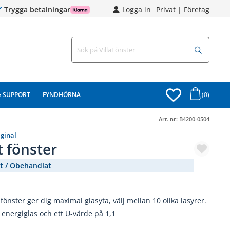
Trygga betalningar
Logga in
Privat
|
Företag
& SUPPORT
FYNDHÖRNA
(0)
Art. nr:
B4200-0504
iginal
t fönster
t / Obehandlat
(3170-15)
t fönster ger dig maximal glasyta, välj mellan 10 olika lasyrer.
energiglas och ett U-värde på 1,1