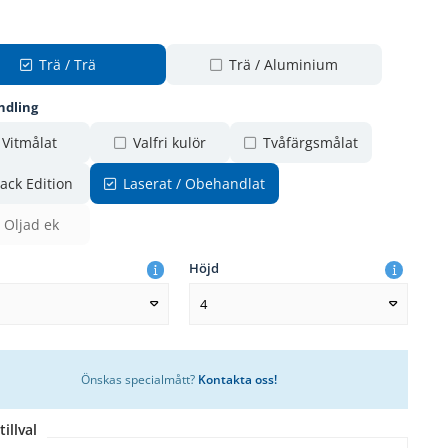
Trä / Trä
Trä / Aluminium
ndling
Vitmålat
Valfri kulör
Tvåfärgsmålat
ack Edition
Laserat / Obehandlat
Oljad ek
Höjd
4
Önskas specialmått?
Kontakta oss!
tillval