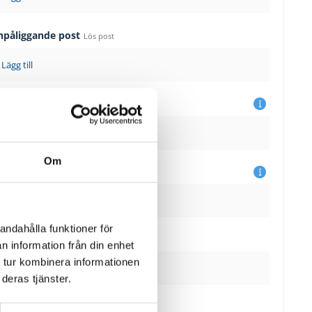
npåliggande post
Lös post
Lägg till
sdelande post
Fast post
Lägg till
Om
sbyte
Ändra
andahålla funktioner för
al
n information från din enhet
 tur kombinera informationen
Lägg till
deras tjänster.
skydd
Levereras omonterade