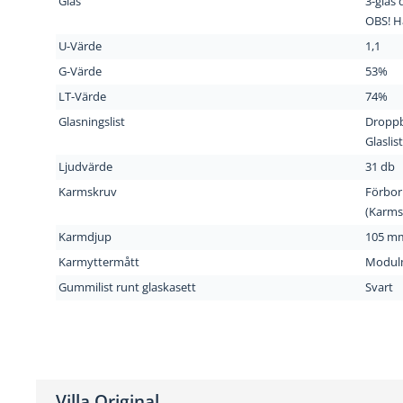
Glas
3-glas 
OBS! H
U-Värde
1,1
G-Värde
53%
LT-Värde
74%
Glasningslist
Droppb
Glaslist
Ljudvärde
31 db
Karmskruv
Förbor
(Karmsk
Karmdjup
105 m
Karmyttermått
Modul
Gummilist runt glaskasett
Svart
Villa Original