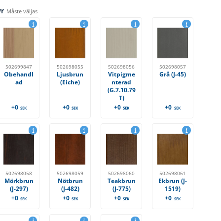
yr
Måste väljas
502699847
502698055
502698056
502698057
Obehandl
Ljusbrun
Vitpigme
Grå (J-45)
ad
(Eiche)
nterad
(G.7.10.79
T)
+0
+0
+0
+0
SEK
SEK
SEK
SEK
502698058
502698059
502698060
502698061
Mörkbrun
Nötbrun
Teakbrun
Ekbrun (J-
(J-297)
(J-482)
(J-775)
1519)
+0
+0
+0
+0
SEK
SEK
SEK
SEK