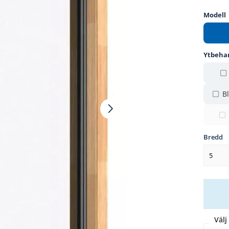
Modell
Ytbeha
Bl
Bredd
5
Välj 