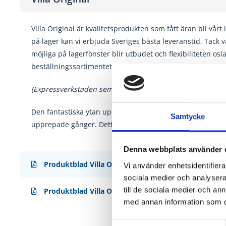
Villa Original är kvalitetsprodukten som fått äran bli vårt
på lager kan vi erbjuda Sveriges bästa leveranstid. Tack 
möjliga på lagerfönster blir utbudet och flexibiliteten osla
beställningssortimentet, här finns enorma möjligheter oc
(Expressverkstaden semesterstängd v. 29-32)
Den fantastiska ytan uppnås genom en unik
process där 
Samtycke
upprepade gånger. Detta resulterar i
branschens bästa fi
Denna webbplats använder 
Produktblad Villa Original
Vi använder enhetsidentifierar
sociala medier och analysera 
till de sociala medier och a
Produktblad Villa Original (inåtgående)
med annan information som du 
Samtyckesval