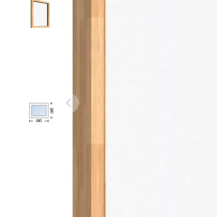
380
480