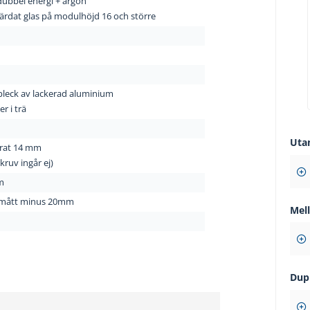
dubbel energi + argon
ärdat glas på modulhöjd 16 och större
leck av lackerad aluminium
er i trä
Uta
rat 14 mm
ruv ingår ej)
m
mått minus 20mm
Mel
Dup