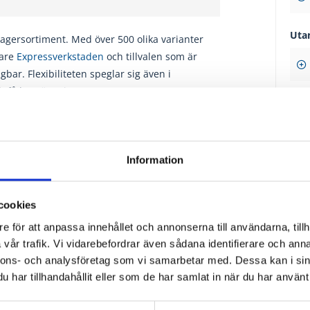
Uta
 lagersortiment. Med över 500 olika varianter
vare
Expressverkstaden
och tillvalen som är
gbar. Flexibiliteten speglar sig även i
h få begränsningar.
Gla
träprofilerna slipas, spacklas och
målas
Information
nish!
Gla
cookies
e för att anpassa innehållet och annonserna till användarna, tillh
Tillv
vår trafik. Vi vidarebefordrar även sådana identifierare och anna
nnons- och analysföretag som vi samarbetar med. Dessa kan i sin
har tillhandahållit eller som de har samlat in när du har använt 
Sol