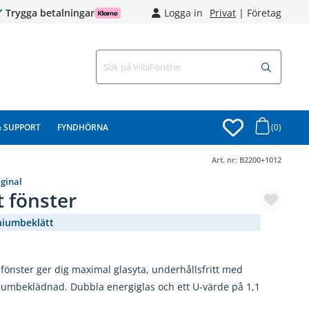
Trygga betalningar
Logga in
Privat
|
Företag
& SUPPORT
FYNDHÖRNA
(0)
Art. nr:
B2200+1012
iginal
t fönster
niumbeklätt
(3123-)
t fönster ger dig maximal glasyta, underhållsfritt med
iumbeklädnad. Dubbla energiglas och ett U-värde på 1,1