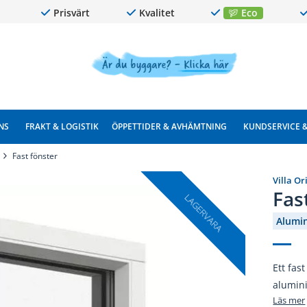
Prisvärt
Kvalitet
Eco
NS
FRAKT & LOGISTIK
ÖPPETTIDER & AVHÄMTNING
KUNDSERVICE 
Fast fönster
Villa Or
Fas
LAGERVARA
Alumi
Ett fas
alumin
Läs mer