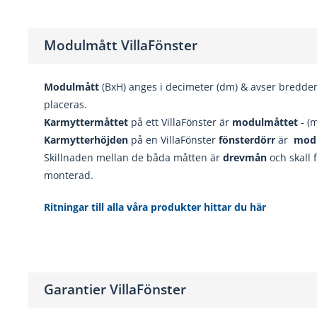
Modulmått VillaFönster
Modulmått
(BxH) anges i decimeter (dm) & avser bredde
placeras.
Karmyttermåttet
på ett VillaFönster är
modulmåttet
- (
Karmytterhöjden
på en VillaFönster
fönsterdörr
är
mod
Skillnaden mellan de båda måtten är
drevmån
och skall 
monterad.
Ritningar till alla våra produkter hittar du här
Garantier VillaFönster