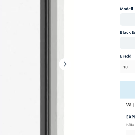
Modell
Black E
Bredd
10
Välj 
EXP
hålla