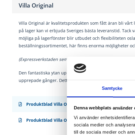
Villa Original
Villa Original är kvalitetsprodukten som fått äran bli vårt
på lager kan vi erbjuda Sveriges bästa leveranstid. Tack 
möjliga på lagerfönster blir utbudet och flexibiliteten osla
beställningssortimentet, här finns enorma möjligheter oc
(Expressverkstaden semesterstängd v. 29-32)
Den fantastiska ytan uppnås genom en unik
process där 
upprepade gånger. Detta resulterar i
branschens bästa fi
Samtycke
Produktblad Villa Original
Denna webbplats använder 
Vi använder enhetsidentifierar
Produktblad Villa Original (inåtgående)
sociala medier och analysera 
till de sociala medier och a