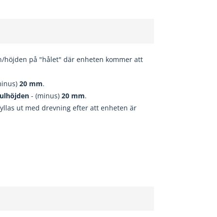
n/höjden på "hålet" där enheten kommer att
minus)
20
mm
.
ulhöjden
- (minus)
20
mm
.
fyllas ut med drevning efter att enheten är