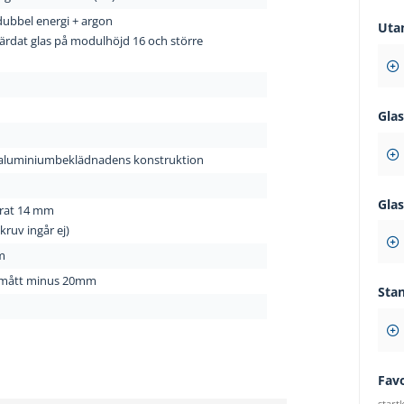
dubbel energi + argon
Uta
ärdat glas på modulhöjd 16 och större
Gla
 aluminiumbeklädnadens konstruktion
Gla
rat 14 mm
ruv ingår ej)
m
mått minus 20mm
Sta
Fav
start