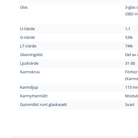
Glas
3-glas 
OBS! H
U-Värde
1,1
G-Värde
53%
LT-Värde
74%
Glasningslist
Del av
Ljudvärde
31 db
Karmskruv
Förbor
(Karmsk
Karmdjup
115 m
Karmyttermått
Modul
Gummilist runt glaskasett
Svart