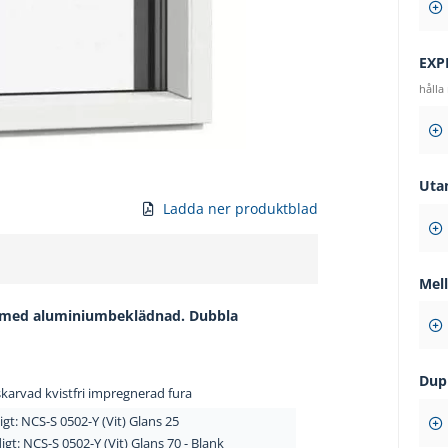
EXP
hålla
Uta
Ladda ner produktblad
Mel
itt med aluminiumbeklädnad. Dubbla
Dup
karvad kvistfri impregnerad fura
igt:
NCS-S 0502-Y (Vit) Glans 25
igt: NCS-S 0502-Y
(Vit)
Glans 70 - Blank