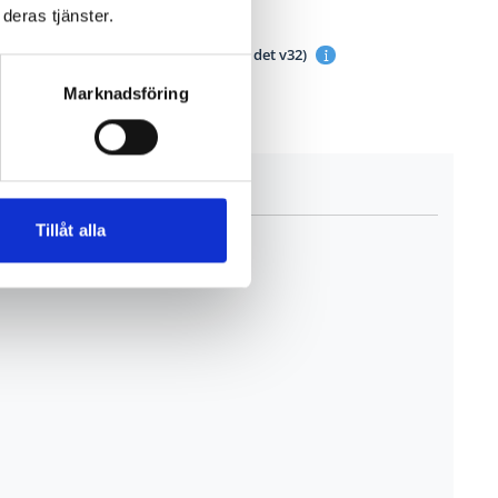
deras tjänster.
 i lager
 för leverans/avhämtning:
v32 (Idag är det v32)
Marknadsföring
Tillåt alla