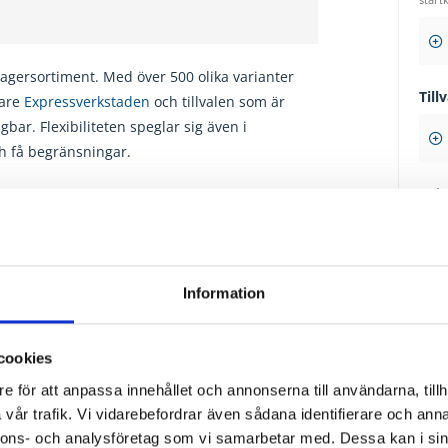
 lagersortiment. Med över 500 olika varianter
Tillv
vare
Expressverkstaden
och tillvalen som är
gbar. Flexibiliteten speglar sig även i
h få begränsningar.
Sol
träprofilerna slipas, spacklas och
målas
nish!
Information
cookies
e för att anpassa innehållet och annonserna till användarna, tillh
3 8
vår trafik. Vi vidarebefordrar även sådana identifierare och anna
Moms ing
nnons- och analysföretag som vi samarbetar med. Dessa kan i sin