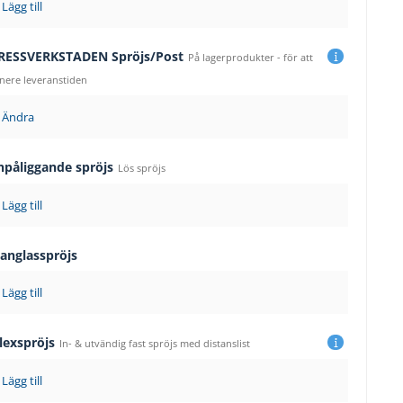
Lägg till
RESSVERKSTADEN Spröjs/Post
På lagerprodukter - för att
 nere leveranstiden
Ändra
npåliggande spröjs
Lös spröjs
Lägg till
langlasspröjs
Lägg till
lexspröjs
In- & utvändig fast spröjs med distanslist
Lägg till