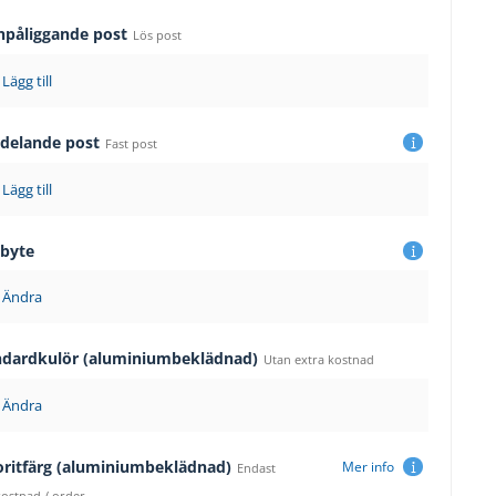
npåliggande post
Lös post
Lägg till
sdelande post
Fast post
Lägg till
sbyte
Ändra
ndardkulör (aluminiumbeklädnad)
Utan extra kostnad
Ändra
oritfärg (aluminiumbeklädnad)
Mer info
Endast
kostnad / order