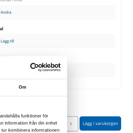
Ändra
al
Lägg till
skydd
Levereras omonterade
Lägg till
Om
andahålla funktioner för
00
SEK
n information från din enhet
Lägg i varukorgen
år med
760
 tur kombinera informationen
SEK