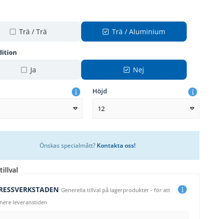
Trä / Trä
Trä / Aluminium
dition
Ja
Nej
Höjd
12
Önskas specialmått?
Kontakta oss!
tillval
RESSVERKSTADEN
Generella tillval på lagerprodukter - för att
 nere leveranstiden