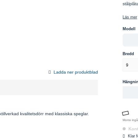
stålplåt
Läs mer
Modell
Bredd
9
Ladda ner produktblad
Hängni
illverkad kvalitetsdörr med klassiska speglar.
Moms ing
Kont
Klar 