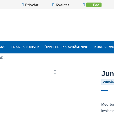
Prisvärt
Kvalitet
Eco
ANS
FRAKT & LOGISTIK
ÖPPETTIDER & AVHÄMTNING
KUNDSERVI
dörr
Jun
Vitmål
Med Jun
kvalite