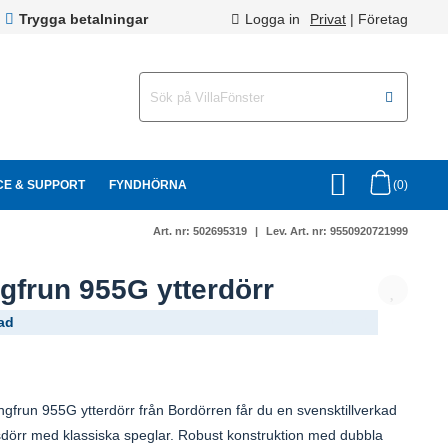
Trygga betalningar
Logga in
Privat
|
Företag
CE & SUPPORT
FYNDHÖRNA
(0)
Art. nr:
502695319
Lev. Art. nr:
9550920721999
gfrun 955G ytterdörr
ad
(914-264)
gfrun 955G ytterdörr från Bordörren får du en svensktillverkad
tsdörr med klassiska speglar. Robust konstruktion med dubbla