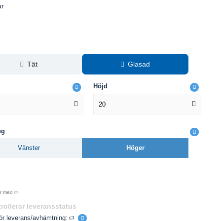
ar
Tät
Glasad
Höjd
20
ng
Vänster
Höger
år med
rollerar leveransstatus
för leverans/avhämtning: