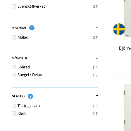
Svensktillverkat
31
MATERIAL
Målad
31
Björn
MÖNSTER
Spårad
14
Spegel / Dekor
17
GLASTYP
Tät (oglasad)
13
Klart
18