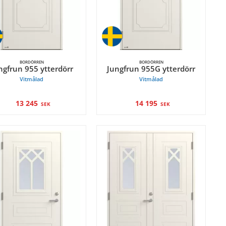
BORDÖRREN
BORDÖRREN
ngfrun 955 ytterdörr
Jungfrun 955G ytterdörr
Vitmålad
Vitmålad
13 245
14 195
SEK
SEK