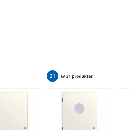
31
av 31 produkter