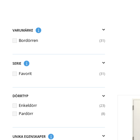
VARUMÄRKE
Bordörren
31
SERIE
Favorit
31
DÖRRTYP
Enkeldörr
23
Pardörr
8
UNIKA EGENSKAPER