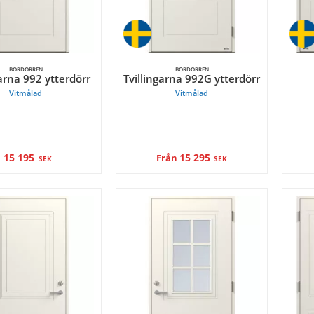
BORDÖRREN
BORDÖRREN
garna 992 ytterdörr
Tvillingarna 992G ytterdörr
Vitmålad
Vitmålad
15 195
15 295
Från
SEK
SEK