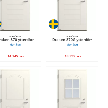
BORDÖRREN
BORDÖRREN
raken 870 ytterdörr
Draken 870G ytterdörr
Vitmålad
Vitmålad
14 745
18 395
SEK
SEK