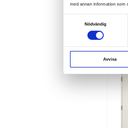
med annan information som du 
Samtyckesval
Räka
Nödvändig
Avvisa