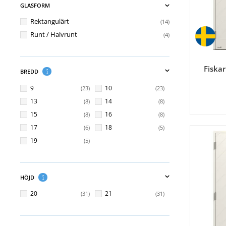
GLASFORM
Rektangulärt
14
Runt / Halvrunt
4
Fiskar
BREDD
9
10
23
23
13
14
8
8
15
16
8
8
17
18
6
5
19
5
HÖJD
20
21
31
31