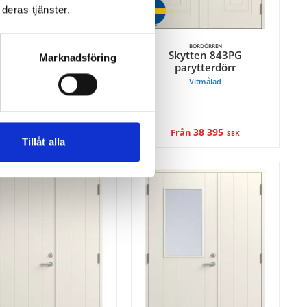
deras tjänster.
BORDÖRREN
BORDÖRREN
ytten 843G ytterdörr
Skytten 843PG
Marknadsföring
parytterdörr
Vitmålad
Vitmålad
12 995
38 395
Från
SEK
SEK
Tillåt alla