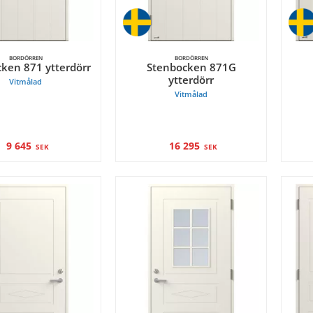
BORDÖRREN
BORDÖRREN
ken 871 ytterdörr
Stenbocken 871G
ytterdörr
Vitmålad
Vitmålad
9 645
16 295
SEK
SEK