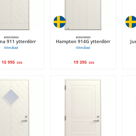
BORDÖRREN
BORDÖRREN
na 911 ytterdörr
Hampton 914G ytterdörr
Ju
Vitmålad
Vitmålad
15 995
19 395
SEK
SEK