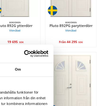
BORDÖRREN
BORDÖRREN
luto 892G ytterdörr
Pluto 892PG parytterdörr
Vitmålad
Vitmålad
19 695
44 295
Från
SEK
SEK
Om
andahålla funktioner för
n information från din enhet
 tur kombinera informationen