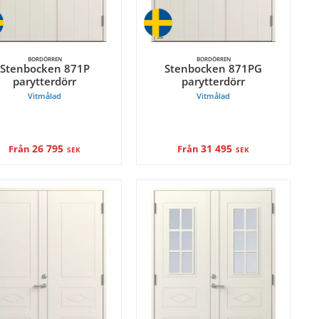
BORDÖRREN
BORDÖRREN
Stenbocken 871P
Stenbocken 871PG
parytterdörr
parytterdörr
Vitmålad
Vitmålad
26 795
31 495
Från
Från
SEK
SEK