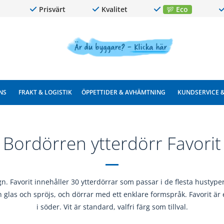
Prisvärt
Kvalitet
Eco
NS
FRAKT & LOGISTIK
ÖPPETTIDER & AVHÄMTNING
KUNDSERVICE 
Bordörren ytterdörr Favorit
sign. Favorit innehåller 30 ytterdörrar som passar i de flesta hust
 glas och spröjs, och dörrar med ett enklare formspråk. Favorit är e
i söder. Vit är standard, valfri färg som tillval.