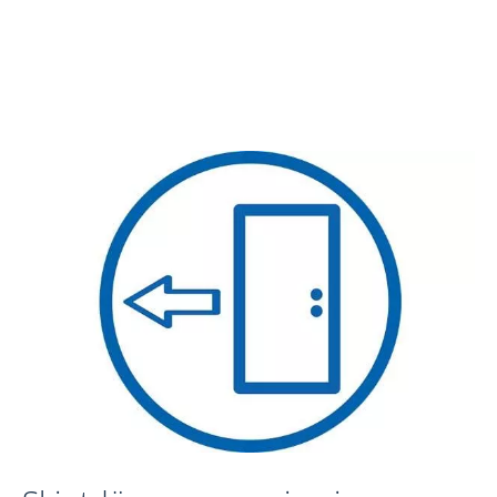
Hur tvättar man aluminiumfönster på rätt
sätt?
Läs mer