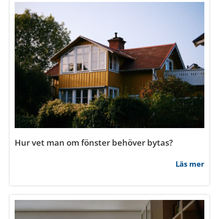
Vilken typ av glas är bäst för uterum?
Samtycke
Information
Om
Läs mer
Denna webbplats använder cookies
Vi använder enhetsidentifierare för att anpassa innehållet
och annonserna till användarna, tillhandahålla funktioner
för sociala medier och analysera vår trafik. Vi
vidarebefordrar även sådana identifierare och annan
information från din enhet till de sociala medier och
annons- och analysföretag som vi samarbetar med.