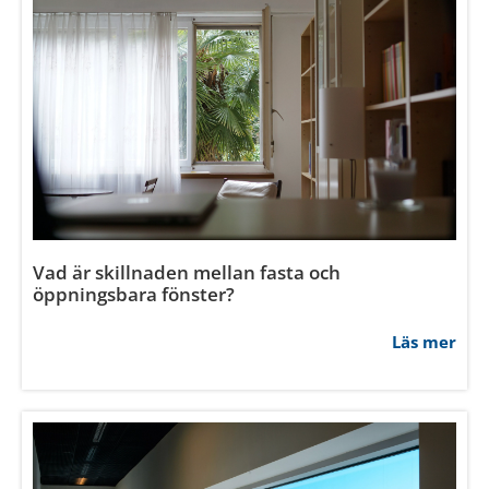
Dessa kan i sin tur kombinera informationen med annan
information som du har tillhandahållit eller som de har
samlat in när du har använt deras tjänster.
Samtyckesval
Nödvändig
Hur påverkar fönster ljudisoleringen i huset?
Inställningar
Läs mer
Statistik
Marknadsföring
Tillåt alla