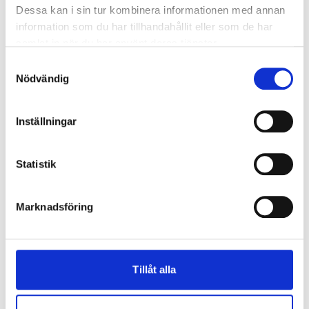
Läs mer
Hur vet man vilket mått en ytterdörr ska ha?
Läs mer