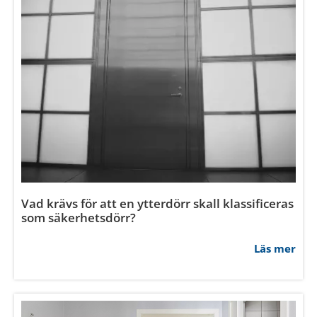
Hur monterar man enkelt ett skjutparti?
Läs mer