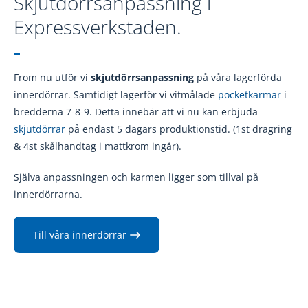
Hur vet man om fönster behöver bytas?
Läs mer