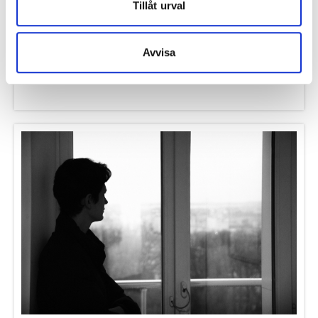
Hur tvättar man en vit ytterdörr?
Läs mer