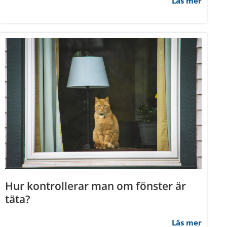
Läs mer
deras tjänster.
Marknadsföring
Tillåt alla
Hur kontrollerar man om fönster är
täta?
Läs mer