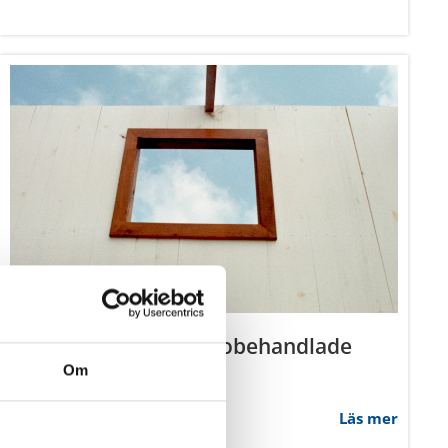
Vad är fördelen med obehandlade
fönster?
Läs mer