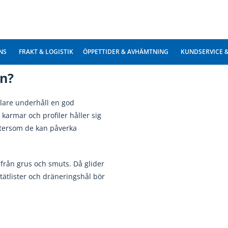
alt underhåll. I dessa fall är
önster i aluminium är också
ör man kontrollera att dessa
en?
lare underhåll en god
karmar och profiler håller sig
eftersom de kan påverka
a från grus och smuts. Då glider
 tätlister och dräneringshål bör