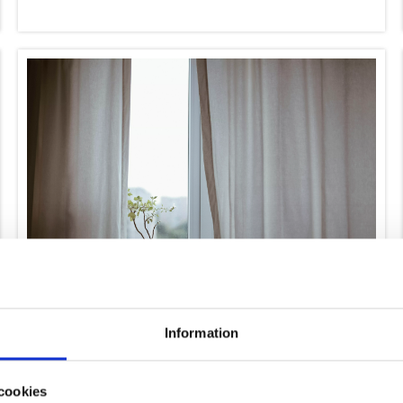
Hur påverkar fönster ljudisoleringen i
huset?
Läs mer