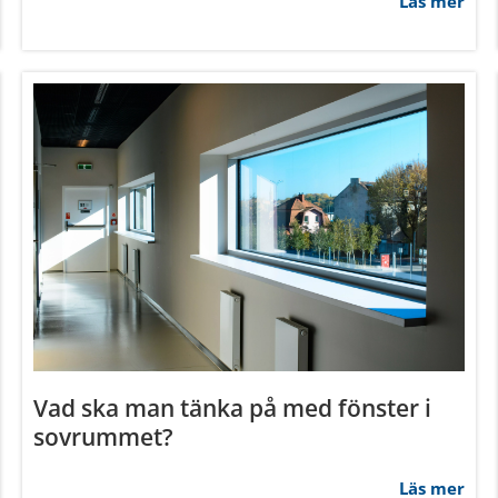
Läs mer
har tillhandahållit eller som de har samlat in när du har använt 
Inställningar
Statistik
Tillåt urval
Vad ska man tänka på med fönster i
sovrummet?
Läs mer