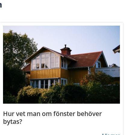
n
Om
Hur vet man om fönster behöver
andahålla funktioner för
bytas?
n information från din enhet
 tur kombinera informationen