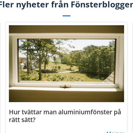
Fler nyheter från Fönsterblogge
Information
cookies
Hur tvättar man aluminiumfönster på
e för att anpassa innehållet och annonserna till användarna, tillh
rätt sätt?
vår trafik. Vi vidarebefordrar även sådana identifierare och anna
nnons- och analysföretag som vi samarbetar med. Dessa kan i sin