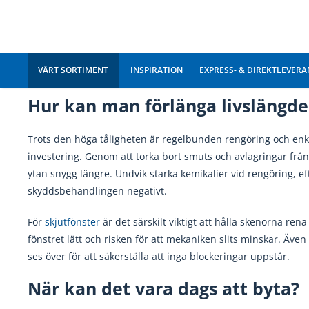
Ett
fast fönster
har inga rörliga delar och kräver därmed minim
det främst tätningarna som bör kontrolleras över tid. Skjutf
slitstarka, men eftersom de har skenor och låsanordningar b
fungerar som de ska, särskilt om fönstret används dagligen.
Hur kan man förlänga livslängd
Trots den höga tåligheten är regelbunden rengöring och enk
investering. Genom att torka bort smuts och avlagringar från 
ytan snygg längre. Undvik starka kemikalier vid rengöring, 
skyddsbehandlingen negativt.
För
skjutfönster
är det särskilt viktigt att hålla skenorna ren
fönstret lätt och risken för att mekaniken slits minskar. Även
ses över för att säkerställa att inga blockeringar uppstår.
När kan det vara dags att byta?