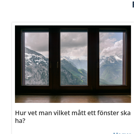
Samtycke
Denna webbplats använder 
Hur vet man vilket mått ett fönster ska
Vi använder enhetsidentifierar
ha?
sociala medier och analysera 
till de sociala medier och a