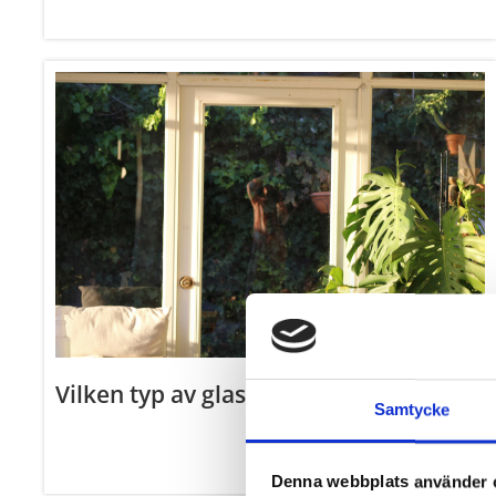
Vilken typ av glas är bäst för uterum?
Läs mer