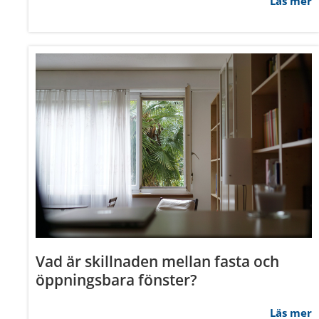
Läs mer
med annan information som du 
Samtyckesval
Nödvändig
Avvisa
Vad är skillnaden mellan fasta och
öppningsbara fönster?
Läs mer