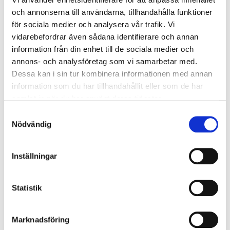
och annonserna till användarna, tillhandahålla funktioner
för sociala medier och analysera vår trafik. Vi
vidarebefordrar även sådana identifierare och annan
information från din enhet till de sociala medier och
annons- och analysföretag som vi samarbetar med.
Dessa kan i sin tur kombinera informationen med annan
information som du har tillhandahållit eller som de har
samlat in när du har använt deras tjänster.
Samtyckesval
Nödvändig
VELUX
VELUX
Topphängt takfönster
Fjärrstyrt eldrivet
Inställningar
pivåhängt takfönster
GPL - Vitmålat
GPU - Polyuretan
Statistik
7 711,50
16 878
Från
Från
SEK
SEK
Marknadsföring