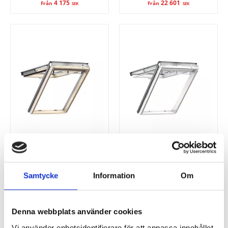
4 175
22 601
Från
Från
SEK
SEK
VELUX
VELUX
Topphängt takfönster
Topphängt takfönster
Samtycke
Information
Om
GPL - Klarlackerat
GPU - Polyuretan
Denna webbplats använder cookies
7 711,50
8 560,25
Från
Från
SEK
SEK
Vi använder enhetsidentifierare för att anpassa innehållet