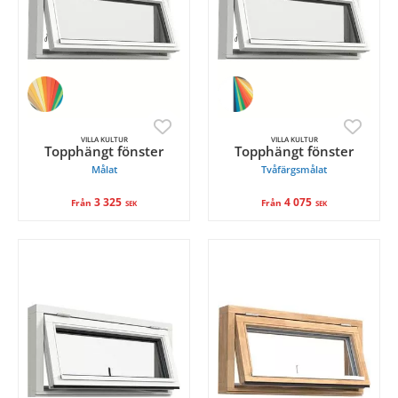
VILLA KULTUR
VILLA KULTUR
Topphängt fönster
Topphängt fönster
Målat
Tvåfärgsmålat
3 325
4 075
Från
Från
SEK
SEK