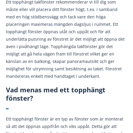
Ett topphängt takfönster rekommenderar vi till dig som
måste eller vill placera ditt fönster högt, t.ex. i samband
med en hög stödbensvägg och tack vare den höga
placeringen maximeras mängden dagsljus i rummet. Ett
topphängt fönster öppnas utåt och uppåt och för att
underlätta putsning av fönstret är det möjligt att öppna det
även i pivåhängt läge. Topphängda takfönster gör det
möjligt att gå hela vägen fram till fönstret vilket ger en
känslan av en balkong, skapar panoramautsikt och ger
möjlighet för utrymning samt besiktning av taket. Fönstret
manövreras enkelt med handtaget i underkant.
Vad menas med ett topphängt
fönster?
Ett topphängt fönster är en typ av fönster som är monterat
så att det öppnas uppifrån och viks uppåt. Detta gör att