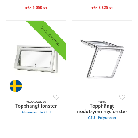
5 050
3 825
Från
Från
SEK
SEK
SNABBSORTIMENT
VILLA CLASSIC 26
VELUX
Topphängt fönster
Topphängt
nödutrymningsfönster
Aluminiumbeklätt
GTU - Polyuretan