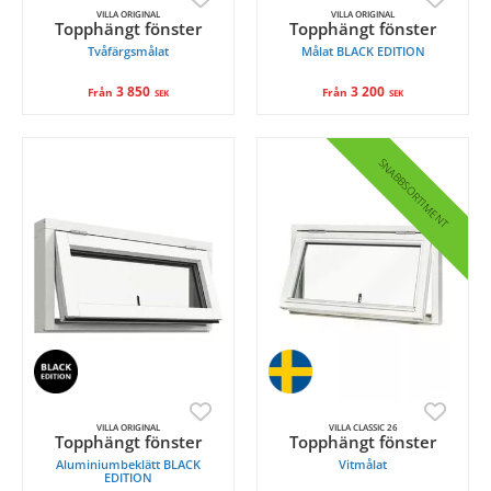
VILLA ORIGINAL
VILLA ORIGINAL
Topphängt fönster
Topphängt fönster
Tvåfärgsmålat
Målat BLACK EDITION
3 850
3 200
Från
Från
SEK
SEK
SNABBSORTIMENT
VILLA ORIGINAL
VILLA CLASSIC 26
Topphängt fönster
Topphängt fönster
Aluminiumbeklätt BLACK
Vitmålat
EDITION