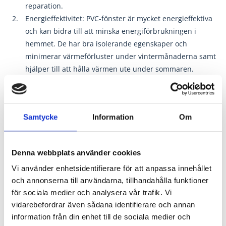
reparation.
Energieffektivitet: PVC-fönster är mycket energieffektiva
och kan bidra till att minska energiförbrukningen i
hemmet. De har bra isolerande egenskaper och
minimerar värmeförluster under vintermånaderna samt
hjälper till att hålla värmen ute under sommaren.
Lågt underhåll: PVC-fönster är väldigt enkla att rengöra
och kräver inte mycket underhåll. De behöver inte
målas om och är motståndskraftiga mot korrosion.
Samtycke
Information
Om
Ljudisolering: PVC-fönster har också goda
ljudisoleringsegenskaper, vilket hjälper till att minska
buller från trafik och andra ljudkällor utifrån.
Denna webbplats använder cookies
Brandsäkerhet: PVC-fönster är svårantändliga och
Vi använder enhetsidentifierare för att anpassa innehållet
självslocknande, vilket ger en extra säkerhetsfördel i
och annonserna till användarna, tillhandahålla funktioner
hemmet.
för sociala medier och analysera vår trafik. Vi
Dessa fördelar gör PVC-fönster till ett populärt val för många
vidarebefordrar även sådana identifierare och annan
information från din enhet till de sociala medier och
husägare.