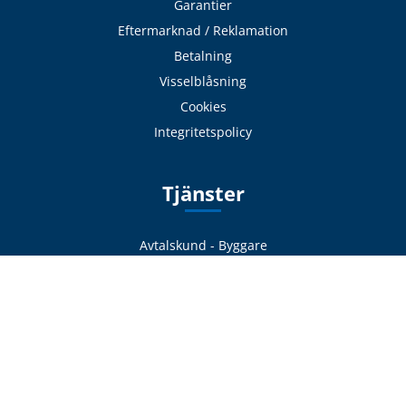
Garantier
Eftermarknad / Reklamation
Betalning
Visselblåsning
Cookies
Integritetspolicy
Tjänster
Avtalskund - Byggare
Läs / Beställ katalog
Sök hantverkare
Expressverkstaden
Frakt & Logistik
Avhämtning
Delbetalning