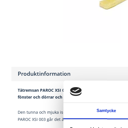
Produktinformation
Tätremsan PAROC XSI 003 är en glasullsremsa som anvä
fönster och dörrar och för tätning mellan murblock
Samtycke
Den tunna och mjuka isoleringsremsan är enkel att hante
PAROC XSI 003 går det även att isolera hålrum mellan oli