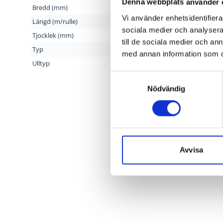
Denna webbplats använder 
Bredd (mm)
50
Vi använder enhetsidentifierar
Längd (m/rulle)
15
sociala medier och analysera 
Tjocklek (mm)
22
till de sociala medier och a
Typ
Drevni
med annan information som du 
Ulltyp
Glasull
Samtyckesval
Nödvändig
Avvisa