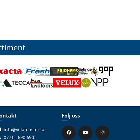
rtiment
ontakt
Följ oss
info@villafonster.se
0771 - 690 690