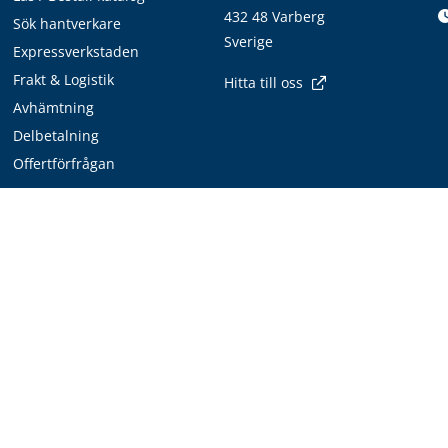
432 48 Varberg
Sök hantverkare
Sverige
Expressverkstaden
Frakt & Logistik
Hitta till oss
Avhämtning
Delbetalning
Offertförfrågan