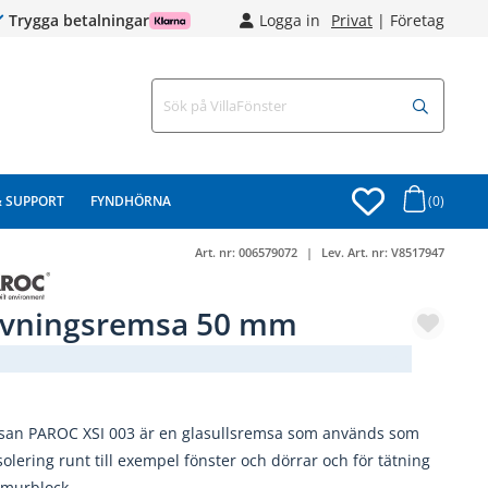
Trygga betalningar
Logga in
Privat
|
Företag
& SUPPORT
FYNDHÖRNA
(0)
Art. nr:
006579072
Lev. Art. nr:
V8517947
vningsremsa 50 mm
(674-32)
san PAROC XSI 003 är en glasullsremsa som används som
olering runt till exempel fönster och dörrar och för tätning
 murblock