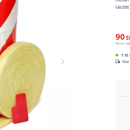
Läs mer
90
S
Moms ing
1 st 
Klar