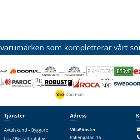
 varumärken som kompletterar vårt so
Tjänster
Adress
K
VillaFönster
Avtalskund - Byggare
Pollengatan 16
Läs / Beställ katalog