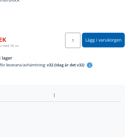
EK
Lägg i varukorgen
år med
18
SEK
i lager
 för leverans/avhämtning:
v32 (Idag är det v32)