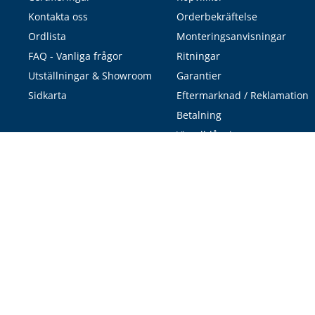
Kontakta oss
Orderbekräftelse
Ordlista
Monteringsanvisningar
FAQ - Vanliga frågor
Ritningar
Utställningar & Showroom
Garantier
Sidkarta
Eftermarknad / Reklamation
Betalning
Visselblåsning
Cookies
Integritetspolicy