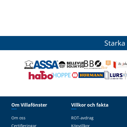
Starka
Om Villafönster
Villkor och fakta
Om oss
ROT-avdrag
Certifieringar
Köpvillkor