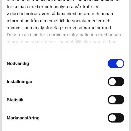
för sociala medier och analysera vår trafik. Vi
vidarebefordrar även sådana identifierare och annan
information från din enhet till de sociala medier och
annons- och analysföretag som vi samarbetar med.
Dessa kan i sin tur kombinera informationen med annan
information som du har tillhandahållit eller som de har
samlat in när du har använt deras tjänster.
Samtyckesval
Nödvändig
Inställningar
Statistik
Det är lite farligt att jämföra Schüco
med Schüco.
Marknadsföring
Varför ska du handla Schüco på VillaFönster?