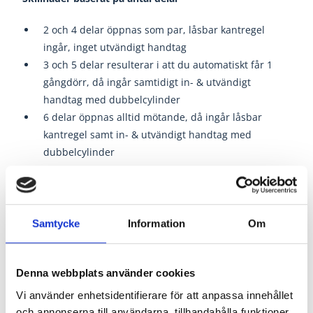
2 och 4 delar öppnas som par, låsbar kantregel
ingår, inget utvändigt handtag
3 och 5 delar resulterar i att du automatiskt får 1
gångdörr, då ingår samtidigt in- & utvändigt
handtag med dubbelcylinder
6 delar öppnas alltid mötande, då ingår låsbar
kantregel samt in- & utvändigt handtag med
dubbelcylinder
Monteringsanvisning
Samtycke
Information
Om
Schüco Vikparti AS FD75
Tröskelritning
Denna webbplats använder cookies
Vi använder enhetsidentifierare för att anpassa innehållet
och annonserna till användarna, tillhandahålla funktioner