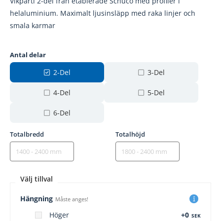
Vikparti 2-del från etablerade Schüco med profiler i
helaluminium. Maximalt ljusinsläpp med raka linjer och
smala karmar
Antal delar
2-Del
3-Del
4-Del
5-Del
6-Del
Totalbredd
Totalhöjd
Välj tillval
Hängning
Måste anges!
Höger
+0
SEK