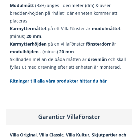
Modulmått
(BxH) anges i decimeter (dm) & avser
bredden/höjden på "hålet" där enheten kommer att
placeras.
Karmyttermåttet
på ett VillaFönster är
modulmåttet
-
(minus)
20
mm
.
Karmytterhöjden
på en VillaFönster
fönsterdörr
är
modulhöjden
- (minus)
20
mm
.
Skillnaden mellan de båda måtten är
drevmån
och skall
fyllas ut med drevning efter att enheten är monterad.
Ritningar till alla våra produkter hittar du här
Garantier VillaFönster
Villa Original, Villa Classic, Villa Kultur, Skjutpartier och