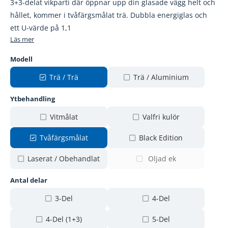
3+3-delat vikparti där öppnar upp din glasade vägg helt och
hållet, kommer i tvåfärgsmålat trä. Dubbla energiglas och
ett U-värde på 1,1
Läs mer
Modell
Trä / Trä
Trä / Aluminium
Ytbehandling
Vitmålat
Valfri kulör
Tvåfärgsmålat
Black Edition
Laserat / Obehandlat
Oljad ek
Antal delar
3-Del
4-Del
4-Del (1+3)
5-Del