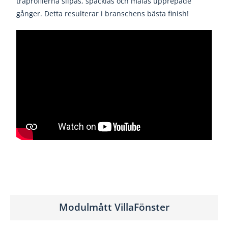
träprofilerna slipas, spacklas och
målas upprepade
gånger. Detta resulterar i
branschens bästa finish!
Modulmått VillaFönster