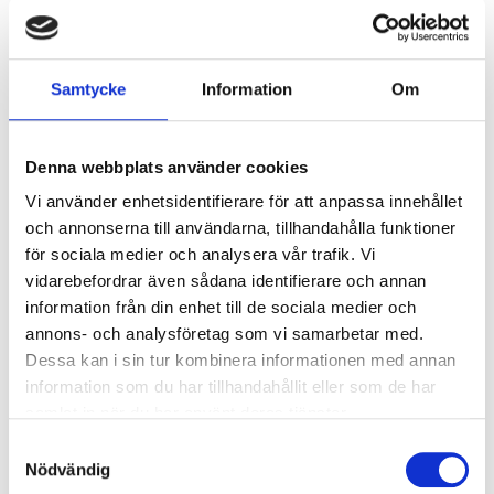
3+3-delat vikparti där öppnar upp din glasade vägg helt
och hållet, kommer i tvåfärgsmålat trä. Dubbla
energiglas och ett U-värde på 1,1
Samtycke
Information
Om
Släpp in ljuset. Med ett vikpartifrån kan du få stora och
Denna webbplats använder cookies
öppningsbara glasytor med den senaste tekniken. De
storlekar vi presenterar här på webben är bara en
Vi använder enhetsidentifierare för att anpassa innehållet
bråkdel av vad som är möjligt. Hittar du inte det mått du
och annonserna till användarna, tillhandahålla funktioner
söker? - Kontakta oss och fråga! Vår fabrik är väldigt
för sociala medier och analysera vår trafik. Vi
flexibel och möjligheten till riktigt höga och riktigt breda
vidarebefordrar även sådana identifierare och annan
partier är enorm.
information från din enhet till de sociala medier och
annons- och analysföretag som vi samarbetar med.
Våra vikpartier öppnas utåt för att behålla maximal
Dessa kan i sin tur kombinera informationen med annan
golvyta invändigt.
information som du har tillhandahållit eller som de har
samlat in när du har använt deras tjänster.
Stomme
Fingerskarvad
Samtyckesval
kvistfri impregnerad fura
Nödvändig
Kulör
Invändigt: NCS-S 0502-Y (Vit)