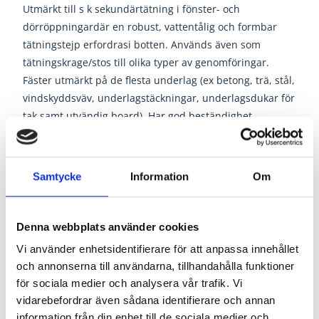
Utmärkt till s k sekundärtätning i fönster- och
dörröppningar
där en robust, vattentålig och formbar
tätningstejp erfordras
i botten. Används även som
tätningskrage/stos till olika typer
av genomföringar.
Fäster utmärkt på de flesta underlag
(ex betong, trä, stål,
vindskyddsväv, underlagstäckningar,
underlagsdukar för
tak samt utvändig board).
Har god beständighet.
Samtycke
Information
Om
Dokument
Denna webbplats använder cookies
Vi använder enhetsidentifierare för att anpassa innehållet
Produktblad T-Wrap
och annonserna till användarna, tillhandahålla funktioner
för sociala medier och analysera vår trafik. Vi
vidarebefordrar även sådana identifierare och annan
information från din enhet till de sociala medier och