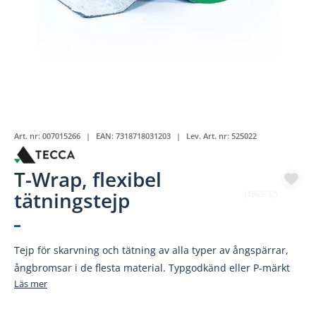
Art. nr:
007015266
EAN:
7318718031203
Lev. Art. nr:
525022
T-Wrap, flexibel
tätningstejp
(1363-32)
Tejp för skarvning och tätning av alla typer av ångspärrar,
ångbromsar i de flesta material. Typgodkänd eller P-märkt
Läs mer