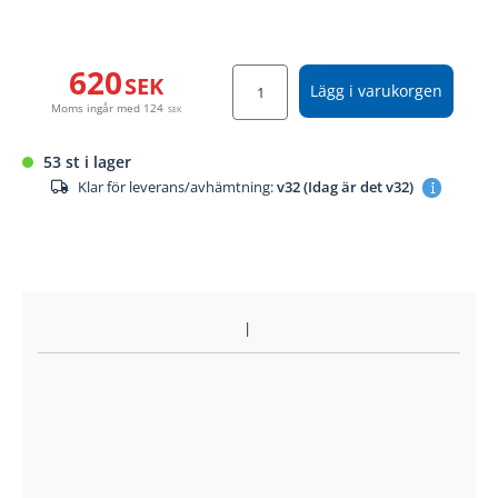
620
SEK
Lägg i varukorgen
Moms ingår med
124
SEK
53 st i lager
Klar för leverans/avhämtning:
v32 (Idag är det v32)