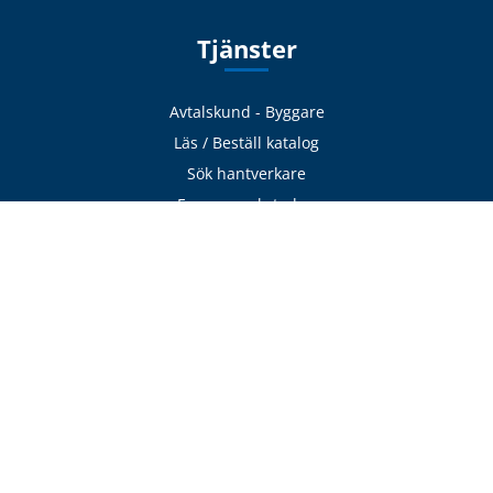
Tjänster
Avtalskund - Byggare
Läs / Beställ katalog
Sök hantverkare
Expressverkstaden
Frakt & Logistik
Avhämtning
Delbetalning
Offertförfrågan
Adress
VillaFönster
Pollengatan 16