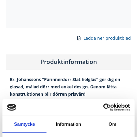
Ladda ner produktblad
Produktinformation
Br. Johanssons ”Parinnerdörr Slät helglas” ger dig en
glasad, målad dörr med enkel design. Genom lätta
konstruktionen blir dörren prisvärd
Färg:
Vitmålad NCS S0502-Y
Glansvärde:
35
Samtycke
Information
Om
Låskista:
Ingår med nyckel
Gångjärn:
Snap-in