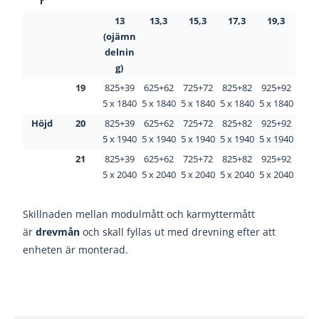
r
13
13,3
15,3
17,3
19,3
(ojämn
delnin
g)
19
825+39
625+62
725+72
825+82
925+92
5 x 1840
5 x 1840
5 x 1840
5 x 1840
5 x 1840
Höjd
20
825+39
625+62
725+72
825+82
925+92
5 x 1940
5 x 1940
5 x 1940
5 x 1940
5 x 1940
21
825+39
625+62
725+72
825+82
925+92
5 x 2040
5 x 2040
5 x 2040
5 x 2040
5 x 2040
Skillnaden mellan modulmått och karmyttermått
är
drevmån
och skall fyllas ut med drevning efter att
enheten är monterad.