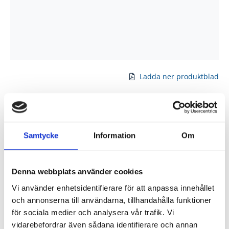
Ladda ner produktblad
Produktinformation
Samtycke
Information
Om
Kvistfritt obehandlat överstycke till innerdörr.
Komplettera med karmsidor
Denna webbplats använder cookies
Kulör
: Obehandlat
Vi använder enhetsidentifierare för att anpassa innehållet
Material
: Kvistfritt trä
och annonserna till användarna, tillhandahålla funktioner
för sociala medier och analysera vår trafik. Vi
vidarebefordrar även sådana identifierare och annan