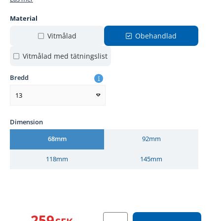
Material
Vitmålad
Obehandlad
Vitmålad med tätningslist
Bredd
13
Dimension
68mm
92mm
118mm
145mm
259