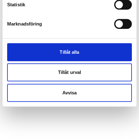
Statistik
Garantier & Monteringsinfo
Marknadsföring
2 års prouktgaranti
10 års form-garanti (ej förrådsdörrar)
Tillåt alla
Tillåt urval
Monteringsanvisning - Drömdörren ytterdörrar och
förrådsdörrar
Avvisa
Drömdörren garanti- & reklamationsblankett