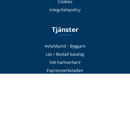
Cookies
Integritetspolicy
Tjänster
Avtalskund - Byggare
Läs / Beställ katalog
Sök hantverkare
Expressverkstaden
Frakt & Logistik
Avhämtning
Delbetalning
Offertförfrågan
Adress