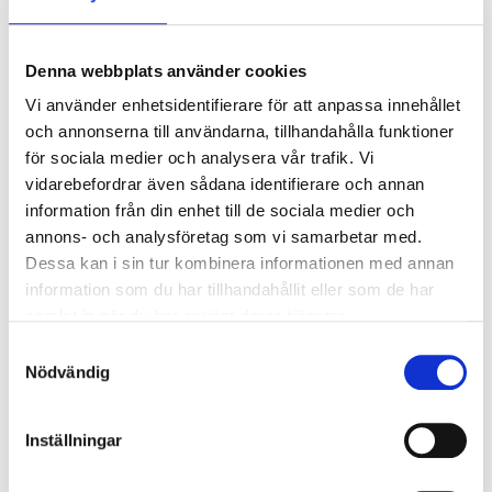
Drömdörren Ytterdörrar
Denna webbplats använder cookies
Vitmålad
NCS 0502-Y (om inte annat anges)
Vi använder enhetsidentifierare för att anpassa innehållet
Modulmått -10 mm (ex. 10x21 = 990x2090 mm)
och annonserna till användarna, tillhandahålla funktioner
Karmdjup 105 mm.
för sociala medier och analysera vår trafik. Vi
Dubbelfalsad spårfräst HDF med metallplåtsinlägg
vidarebefordrar även sådana identifierare och annan
information från din enhet till de sociala medier och
för fullvärme
annons- och analysföretag som vi samarbetar med.
U-värde = 0,81 för täta dörrar (ca 1,0 för glasade
Dessa kan i sin tur kombinera informationen med annan
dörrar)
information som du har tillhandahållit eller som de har
Låskista ASSA 8765 med säkerhetsslutbleck.
samlat in när du har använt deras tjänster.
CE-märkt
Samtyckesval
Nödvändig
Produktblad - Drömdörren ytterdörr
Inställningar