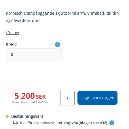
Kornisch utanpåliggande skjutdörrskarm, Vitmålad, till din
nya Swedoor-dörr
Läs mer
Bredd
10
5 200
SEK
Lägg i varukorgen
Moms ingår med
1 040
SEK
Beställningsvara
Klar för leverans/avhämtning:
v34 (Idag är det v32)