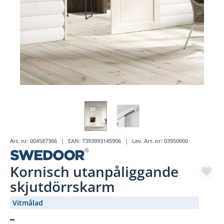
Art. nr:
004587366
EAN:
7393993145906
Lev. Art. nr:
03950000
Kornisch utanpåliggande
skjutdörrskarm
Vitmålad
(2231-)