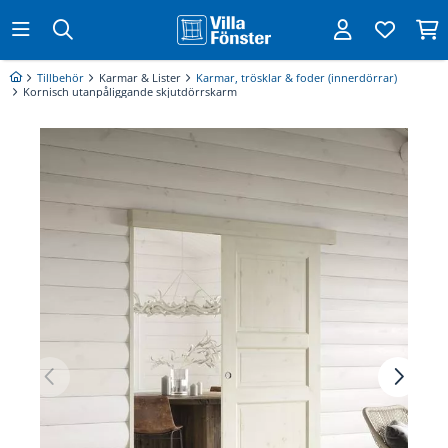
Tillbehör
Karmar & Lister
Karmar, trösklar & foder (innerdörrar)
Kornisch utanpåliggande skjutdörrskarm