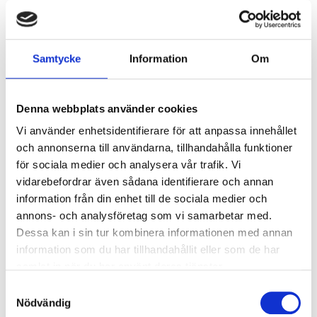
Broschyrer, produktblad,
Samtycke
Information
Om
monteringsanvisningar
Broschyr för ADVANCE-LINE och clever-line ytterdörrar
Denna webbplats använder cookies
och innerdörrar
Vi använder enhetsidentifierare för att anpassa innehållet
och annonserna till användarna, tillhandahålla funktioner
Underhåll och skötsel
för sociala medier och analysera vår trafik. Vi
vidarebefordrar även sådana identifierare och annan
information från din enhet till de sociala medier och
Rätt mått och goda råd
annons- och analysföretag som vi samarbetar med.
Dessa kan i sin tur kombinera informationen med annan
information som du har tillhandahållit eller som de har
A-och B-mått
samlat in när du har använt deras tjänster.
Samtyckesval
Nödvändig