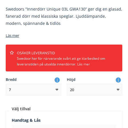
Swedoors ”Innerdörr Unique 03L GWA130” ger dig en glasad,
fanerad dörr med klassiska speglar. Ljuddämpande,
modern, spännande & tidlös
Läs mer
OSÄKER LEVERANSTID
Swedoor har för närvarande svårt att ge klarbesked om
leveranstiden på utvalda innerdörrar. Läs mer
Bredd
Höjd
7
20
Välj tillval
Handtag & Lås