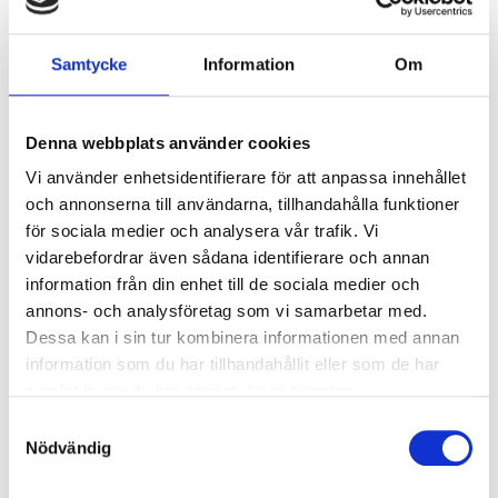
Samtycke
Information
Om
Denna webbplats använder cookies
Vi använder enhetsidentifierare för att anpassa innehållet
och annonserna till användarna, tillhandahålla funktioner
för sociala medier och analysera vår trafik. Vi
vidarebefordrar även sådana identifierare och annan
information från din enhet till de sociala medier och
annons- och analysföretag som vi samarbetar med.
Mått innerdörrar
Dessa kan i sin tur kombinera informationen med annan
information som du har tillhandahållit eller som de har
Måttet du väljer vid beställning är
modulmått
(BxH) och
samlat in när du har använt deras tjänster.
anges i decimeter (dm), det avser bredden/höjden på
Samtyckesval
"hålet" där enheten kommer att placeras.
Nödvändig
Karmytterbredden
på dörren är
modulbredden
-