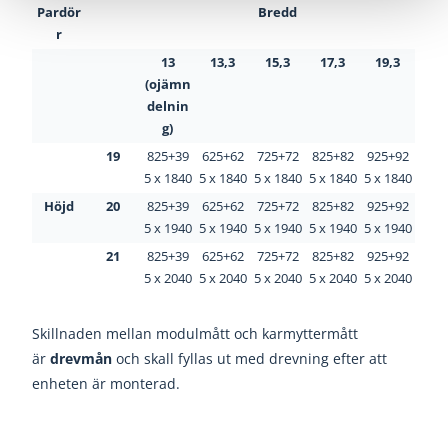
Pardör
Bredd
r
13
13,3
15,3
17,3
19,3
(ojämn
delnin
g)
19
825+39
625+62
725+72
825+82
925+92
5 x 1840
5 x 1840
5 x 1840
5 x 1840
5 x 1840
Höjd
20
825+39
625+62
725+72
825+82
925+92
5 x 1940
5 x 1940
5 x 1940
5 x 1940
5 x 1940
21
825+39
625+62
725+72
825+82
925+92
5 x 2040
5 x 2040
5 x 2040
5 x 2040
5 x 2040
Skillnaden mellan modulmått och karmyttermått
är
drevmån
och skall fyllas ut med drevning efter att
enheten är monterad.