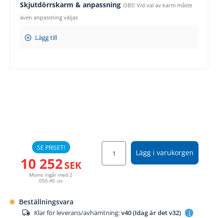
Skjutdörrskarm & anpassning
OBS! Vid val av karm måste
även anpassning väljas
Lägg till
SE PRISET!
Lägg i varukorgen
10 252
SEK
Moms ingår med
2
050,40
SEK
Beställningsvara
Klar för leverans/avhämtning:
v40 (Idag är det v32)